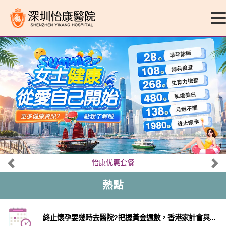
怡康优惠套餐
熱點
終止懷孕要幾時去醫院?把握黃金週數，香港家計會與...