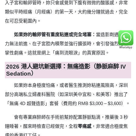
入子宮和輸卵管時，妳只會感覺到下腹有微微的酸脹感，非常
類似平時經痛（月經痛）的第一天，大約幾分鐘就過去，完全
在可忍受範圍內。
如果妳的輸卵管有重度粘連或完全堵塞：
當造影劑遇到阻
力無法前進、在子宮腔內積聚並強行擴張時，會引發強烈的痙
攣性劇痛。這就是網上「痛到流眼淚」的真實原因。
2026 港人避坑新選擇：無痛造影（静脈麻醉 IV
Sedation）
如果妳本身極度怕痛，或者醫生推測妳粘連風險高，深圳
部分高端私立婦產科醫院（如深圳美中宜和、和美等）推出了
「無痛 4D 超聲造影」套餐（費用約 RMB $3,000 – $3,600）。
會有專業麻醉師在手術前幫妳配置靜脈點滴，推藥後 3 秒
鐘睡著，醒來時檢查已經做完，全程
零痛感
，非常適合極度焦
慮的香港打工仔。