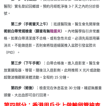
醫院）實名登記回鄉證，預約月經乾淨後 3-7 天之內的分診掛
號。
第二步（手術當天上午）：
抵達醫院後，醫生會先開單做
術前白帶常規檢查（篩查有無
陰道炎
）
。內地醫學指引非常嚴
格，如果白帶清潔度不合格、或有急性炎症，必須先局部用藥
消炎，不能做造影，否則會將陰道細菌推入盆腔引發盆腔炎
（PID）。
第三步（下午手術）：
白帶合格後，進入造影室。醫生會
放置擴陰器、導管，隨後注入造影劑。此時推照 X 光片或啟動
超聲波機觀察液體流動。全程約 15 分鐘。
第四步（術後）：
檢查完在休息區坐 30 分鐘，確認無嚴重
頭暈、大出血即可自行回港。
第四部分：香港用戶北上做輸卵管檢查