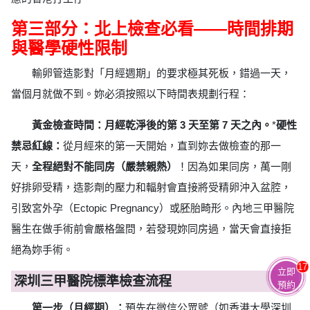
第三部分：北上檢查必看——時間排期
與醫學硬性限制
輸卵管造影對「月經週期」的要求極其死板，錯過一天，
當個月就做不到。妳必須按照以下時間表規劃行程：
黃金檢查時間：月經乾淨後的第 3 天至第 7 天之內。
*
硬性
禁忌紅線：
從月經來的第一天開始，直到妳去做檢查的那一
天，
全程絕對不能同房（嚴禁親熱）
！因為如果同房，萬一剛
好排卵受精，造影劑的壓力和輻射會直接將受精卵沖入盆腔，
引致宮外孕（Ectopic Pregnancy）或胚胎畸形。內地三甲醫院
醫生在做手術前會嚴格盤問，若發現妳同房過，當天會直接拒
絕為妳手術。
17
立即
深圳三甲醫院標準檢查流程
預約
第一步（月經期）：
預先在微信公眾號（如香港大學深圳