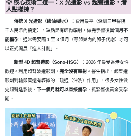
💡 核心技術二選一：X 光造影 vs 超聲造影，港
人點樣揀？
傳統 X 光造影（碘油/碘水）：
費用最平（深圳三甲醫院一
千人民幣內搞定）。缺點是有輕微輻射，做完手術後
當個月不
能備孕
，通常需要隔 1 至 3 個月（等卵巢內的卵子代謝）才可
以正式開展「造人計劃」。
新型 4D 超聲造影（Sono-HSG）：
2026 年最受香港女性
歡迎。利用超聲波造影劑，
完全沒有輻射
。醫生指出，超聲造
影劑對輸卵管還有輕微的「疏通（沖洗）作用」，很多女性做
完超聲造影後，
下一個月就可以直接備孕
，抓緊術後黃金受孕
期。