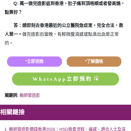
Q: 萬一做完造影返到香港，肚子痛到頂唔順或者發高燒，
點算好？
答：請即刻去香港最近的公立醫院急症室，完全合法，救
人第一。
做完造影后當晚，有輕微腹瀉感或點滴出血是正常
的。
*立即咨詢
*了解價格
WhatsApp立即預約
關鍵詞:
輸卵管造影
相關鏈接
1. 輸卵管造影價錢香港2026｜HSG檢查流程、痛感、適合人士及深