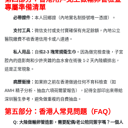
專屬準備清單
必帶證件：
本人回鄉證（內地實名制掛號唯一憑證）。
支付工具：
微信支付或支付寶確保有充足餘額，內地公立
醫院繳費不收香港信用卡或八達通。
私人用品：
自備
2-3 塊常規衛生巾
。因為做完檢查後，子宮
腔內的造影劑和少許夾雜的血水會在術後 1-2 天內陸續排出，
這是正常現象。
病歷銜接：
如果妳之前在香港做過任何不育科檢查（如
AMH 精子分析、抽血六項荷爾蒙報告），記得全部印出來帶給
深圳醫生參考，避免做重複的自費抽血。
第五部分：香港人常見問題（FAQ）
Q: 大陸做輸卵管造影，需要配偶/老公陪同簽字嗎？一個人