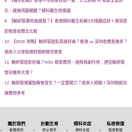
8. 【備孕必睇】香港不孕檢查收費一覽：公立排期 vs 私家全套對
比，邊幾項最關鍵？婦科醫生咁建議
9. 【輸卵管塞咗無感覺？】香港婦科醫生拆解3大隱藏症狀＋港深造
影檢查收費全比較
10. 【2026 攻略】輸卵管造影真係好痛？香港 vs 深圳收費差幾多？
過來人分享點樣舒服啲做完檢查
11. 輸卵管造影好痛？HSG 檢查費用、過程與副作用：通完輸卵管
懷孕機率大增？
12. 輸卵管堵塞點解會發生？一定要開刀？過來人經驗＋深圳微創治
療費用參考
關於我們
計劃生育
婦科炎症
私密修復
新聞資訊
終止懷孕
婦科炎症
陰道緊縮