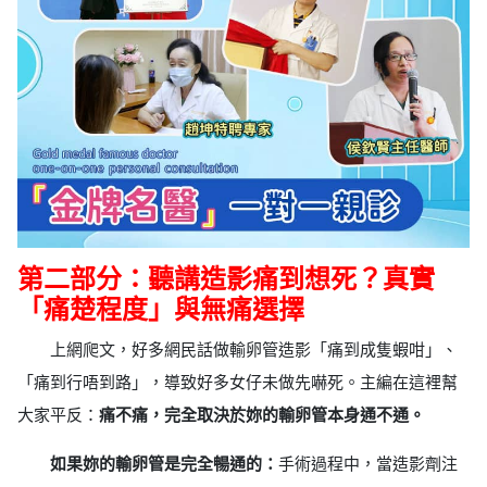
第二部分：聽講造影痛到想死？真實
「痛楚程度」與無痛選擇
上網爬文，好多網民話做輸卵管造影「痛到成隻蝦咁」、
「痛到行唔到路」，導致好多女仔未做先嚇死。主編在這裡幫
大家平反：
痛不痛，完全取決於妳的輸卵管本身通不通。
如果妳的輸卵管是完全暢通的：
手術過程中，當造影劑注