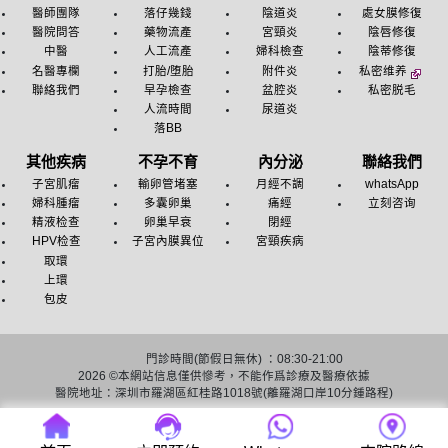
醫師團隊
落仔幾錢
陰道炎
處女膜修復
醫院問答
藥物流產
宮頸炎
陰唇修復
中醫
人工流產
婦科檢查
陰蒂修復
名醫專欄
打胎/堕胎
附件炎
私密维养
聯絡我們
早孕檢查
盆腔炎
私密脱毛
人流時間
尿道炎
落BB
其他疾病
不孕不育
內分泌
聯絡我們
子宮肌瘤
輸卵管堵塞
月經不調
whatsApp
婦科腫瘤
多囊卵巢
痛經
立刻咨询
精液检查
卵巢早衰
閉經
HPV检查
子宮內膜異位
宮頸疾病
取環
上環
包皮
門診時間(節假日無休) ：08:30-21:00
2026 ©
本網站信息僅供慘考，不能作爲診療及醫療依據
醫院地址：深圳市羅湖區紅桂路1018號(離羅湖口岸10分鍾路程)
友情链接：
深圳人流医院
深圳終止懷孕醫院