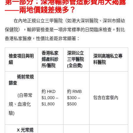
第一部分：深港輸卵管造影費用大揭露
——兩地價錢差幾多？
在內地正規公立三甲醫院（如港大深圳醫院、深圳市婦幼
保健院），輸卵管檢查是一項非常標準的日間臨床檢查。對比
香港私家醫療，性價比差距非常顯著：
香港私家
深圳公立
檢查項目與明
深圳高端私立專
婦產科診
三甲醫院
細
科醫院
所/醫院
(全自費)
術前常規
篩查
約 HKD
約 RMB
(白帶常
$1,000 –
$300 –
包含在套餐內
規、血液化
$1,800
$500
驗)
X 光常規