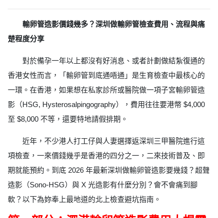
輸卵管造影價錢幾多？深圳做輸卵管檢查費用、流程與痛
楚程度分享
對於備孕一年以上都沒有好消息、或者計劃做結紮復通的
香港女性而言，「輸卵管到底通唔通」是生育檢查中最核心的
一環。在香港，如果想在私家診所或醫院做一項子宮輸卵管造
影（HSG, Hysterosalpingography），費用往往要港幣 $4,000
至 $8,000 不等，還要特地請假排期。
近年，不少港人打工仔與人妻選擇返深圳三甲醫院進行這
項檢查，一來價錢幾乎是香港的四分之一，二來技術普及、即
期就能預約。到底 2026 年最新深圳做輸卵管造影要幾錢？超聲
造影（Sono-HSG）與 X 光造影有什麼分別？會不會痛到腳
軟？以下為妳奉上最地道的北上檢查避坑指南。