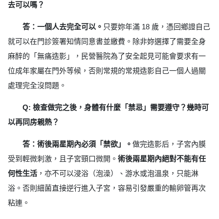
去可以嗎？
答：一個人去完全可以。
只要妳年滿 18 歲，憑回鄉證自己
就可以在門診簽署知情同意書並繳費。除非妳選擇了需要全身
麻醉的「無痛造影」，民營醫院為了安全起見可能會要求有一
位成年家屬在門外等候，否則常規的常規造影自己一個人過關
處理完全沒問題。
Q: 檢查做完之後，身體有什麼「禁忌」需要遵守？幾時可
以再同房親熱？
答：術後兩星期內必須「禁欲」。
做完造影后，子宮內膜
受到輕微刺激，且子宮頸口微開。
術後兩星期內絕對不能有任
何性生活
，亦不可以浸浴（泡澡）、游水或泡溫泉，只能淋
浴。否則細菌直接逆行進入子宮，容易引發嚴重的輸卵管再次
粘連。