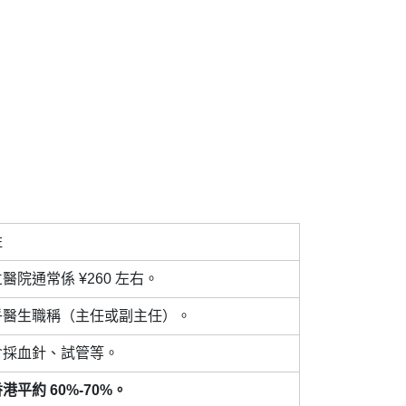
註
醫院通常係 ¥260 左右。
乎醫生職稱（主任或副主任）。
含採血針、試管等。
港平約 60%-70%。