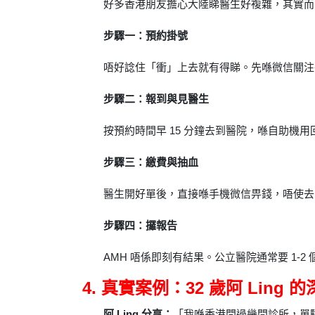
好多香港朋友擔心大陸睇醫生好複雜，其實而
步驟一：預約掛號
唔好諗住「衝」上去就有得睇。先喺微信關注
步驟二：報到與見醫生
按預約時間早 15 分鐘去到醫院，喺自助機
步驟三：繳費與抽血
醫生開好單後，直接喺手機微信畀錢，唔使去
步驟四：攞報告
AMH 唔係即刻有結果。公立醫院通常要 1
4. 真實案例：32 歲阿 Ling
阿 Ling 分享：
「我喺香港問過幾間診所，單驗 A