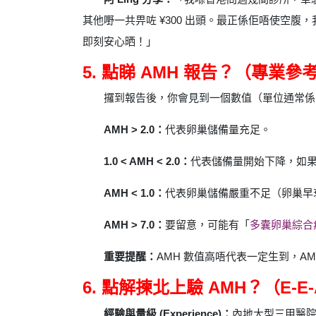
其他嘢一共畀咗 ¥300 出頭。最正係佢唔使空腹
即刻安心晒！」
5. 點睇 AMH 報告？（專業
攞到報告後，你會見到一個數值（單位通常係 n
AMH > 2.0：
代表卵巢儲備量充足。
1.0 < AMH < 2.0：
代表儲備量開始下降，如果想
AMH < 1.0：
代表卵巢儲備嚴重不足（卵巢早
AMH > 7.0：
要留意，可能有「
多囊卵巢綜合
重要提醒：
AMH 數值高唔代表一定生到，
6. 點解揀北上驗 AMH？（E-E-
經驗與量級 (Experience)：
內地大型三甲醫