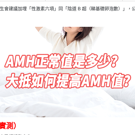
建議加埋「性激素六項」同「陰道 B 超（睇基礎卵泡數）」，公立醫院全
人實測）