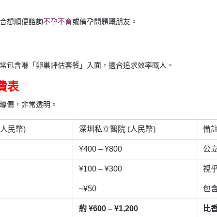
合想順便諮詢
不孕不育
或備孕問題嘅朋友。
常包含喺「卵巢評估套餐」入面，適合追求效率嘅人。
收費表
導價，非常透明。
人民幣)
深圳私立醫院 (人民幣)
備
¥400 – ¥800
公立
¥100 – ¥300
視
~¥50
包
約 ¥600 – ¥1,200
比香