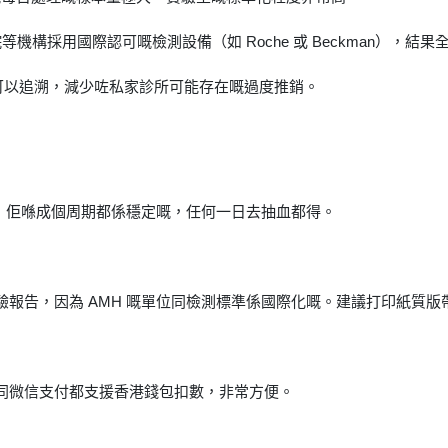
等機構採用國際認可嘅檢測設備（如 Roche 或 Beckman），結果
可以追溯，減少咗私家診所可能存在嘅過度推銷。
唔同，佢喺成個周期都係穩定嘅，任何一日去抽血都得。
報告，因為 AMH 嘅單位同檢測標準係國際化嘅。建議打印紙質版
同微信支付都支援香港錢包扣數，非常方便。