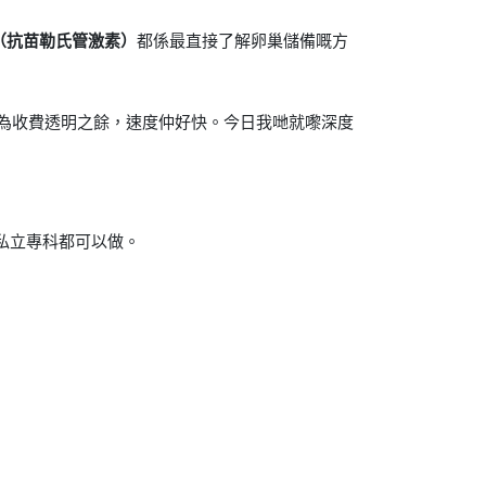
（抗苗勒氏管激素）
都係最直接了解卵巢儲備嘅方
檢，因為收費透明之餘，速度仲好快。今日我哋就嚟深度
私立專科都可以做。