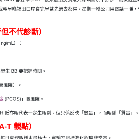
，我朝早喺福田口岸食完早茶先過去都得。星期一喺公司用電話一睇，報告
參考但不代診斷）
g/mL）：
生 BB 要把握時間。
衰風險）。
症
(PCOS)」嘅風險。
AMH 低亦唔代表一定生唔到。佢只係反映「數量」，而唔係「質量」
A-T 觀點）
院每日處理嘅樣本量極大，實驗室嘅標準化程度非常高。