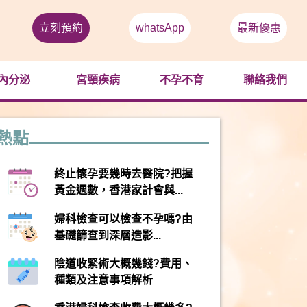
立刻預約
whatsApp
最新優惠
內分泌
宮頸疾病
不孕不育
聯絡我們
熱點
終止懷孕要幾時去醫院?把握
黃金週數，香港家計會與...
婦科檢查可以檢查不孕嗎?由
基礎篩查到深層造影...
陰道收緊術大概幾錢?費用、
種類及注意事項解析