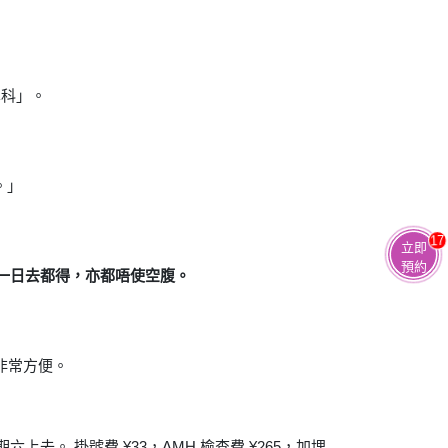
學科」。
。」
17
立即
預約
何一日去都得，亦都唔使空腹。
非常方便。
上去。 掛號費 ¥33，AMH 檢查費 ¥265，加埋