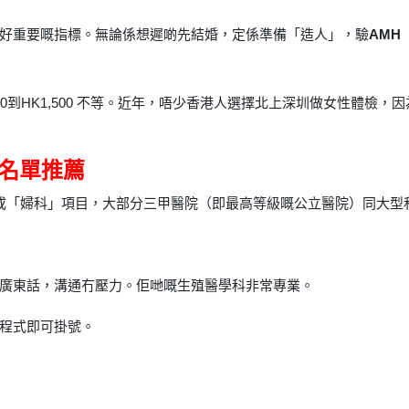
好重要嘅指標。無論係想遲啲先結婚，定係準備「造人」，驗
AMH
,000到HK1,500 不等。近年，唔少香港人選擇北上深圳做女性體
？名單推薦
」或「婦科」項目，大部分三甲醫院（即最高等級嘅公立醫院）同大型
廣東話，溝通冇壓力。佢哋嘅生殖醫學科非常專業。
程式即可掛號。