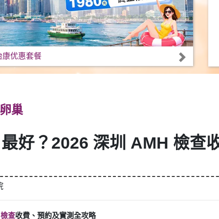
怡康优惠套餐
卵巢
 最好？2026 深圳 AMH 
院
 檢查
收費、預約及實測全攻略