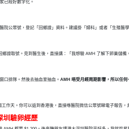
家已經好數字化。
醫院公眾號，登記「回鄉證」資料。建議掛「婦科」或者「生殖醫
用回鄉證取號。見到醫生後，直接講：「我想驗 AMH 了解下卵巢儲備
窗口排隊。然後去抽血室抽血。
AMH 唔受月經周期影響，所以任
-2 個工作天。你可以返到香港後，直接喺醫院微信公眾號睇電子報告，
 的深圳驗卵經歷
MH 都要 $1,200。後來聽朋友講港大深圳醫院平好多，我就趁星期六