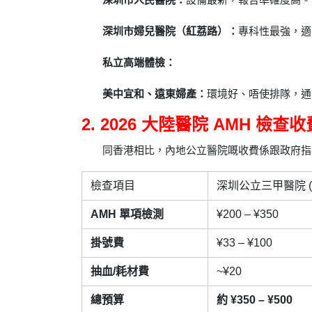
深圳市婦兒醫院（紅荔路）：
專科性最強，適
私立高端體檢：
美中宜和、遠東婦產：
環境好、唔使排隊，通
2. 2026 大陸醫院 AMH 檢查
同香港相比，內地公立醫院嘅收費係跟政府指
檢查項目
深圳公立三甲醫院 (
AMH 單項檢測
¥200 – ¥350
掛號費
¥33 – ¥100
抽血/耗材費
~¥20
總預算
約 ¥350 – ¥500