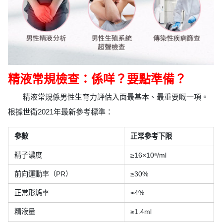
精液常規檢查：係咩？要點準備？
精液常規係男性生育力評估入面最基本、最重要嘅一項。
根據世衛2021年最新參考標準：
參數
正常參考下限
精子濃度
≥16×10⁶/ml
前向運動率（PR）
≥30%
正常形態率
≥4%
精液量
≥1.4ml