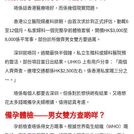
唔係話香港醫療唔好，而係幾個現實問題。
香港公立醫院婦產科排期，由首次求診到正式評估，動輒6
至12個月。私家婦科一個完整孕前體檢套餐，開價HK$3,000至
8,000係平常事，部份診所做齊男女雙方要過萬。
深圳就唔同。過關最快半個鐘，私立生殖科或婦科醫院預
約靈活，部份項目當日出結果。LIHKG 上有用戶分享：「兩個
人齊齊查，連埋交通都係HK$2,500左右，係香港私家嘅三分之
一。」
唔係每個人都要去深圳，但係對於想快啲有結果、又唔想
花太多錢嘅備孕夫婦嚟講，值得認真考慮。
備孕體檢——男女雙方查啲咩？
孕前檢查唔係得女方嘅事。根據世界衛生組織（WHO）嘅