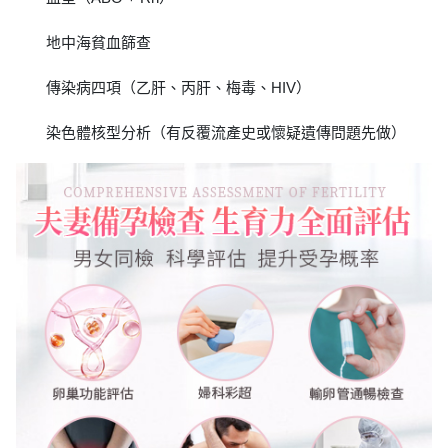
地中海貧血篩查
傳染病四項（乙肝、丙肝、梅毒、HIV）
染色體核型分析（有反覆流產史或懷疑遺傳問題先做）