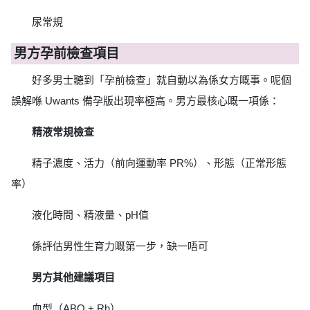
尿常規
男方孕前檢查項目
好多男士聽到「孕前檢查」就自動以為係女方嘅事。呢個
誤解喺 Uwants 備孕版出現率極高。男方最核心嘅一項係：
精液常規檢查
精子濃度、活力（前向運動率 PR%）、形態（正常形態
率）
液化時間、精液量、pH值
係評估男性生育力嘅第一步，缺一唔可
男方其他建議項目
血型（ABO + Rh）