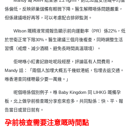
Mandy 嘅 AMH 結果係 1.2 ng/ml，對比32歲女性嘅平均值
係偏低，反映卵巢儲備有輕微下降。醫生解釋唔係問題嚴重，
但係建議唔好再等，可以考慮配合排卵監測。
Wilson 嘅精液常規報告顯示前向運動率（PR）係22%，低
於世衛正常下限30%。醫生建議三個月後複查，同時調整生活
習慣（戒煙、減少酒精、避免長時間高溫環境）。
佢哋喺小紅書記錄咗呢段經歷，評論區有人問費用，
Mandy 話：「兩個人加埋大概五千幾蚊港紙，包埋去返交通。
喺香港查同樣嘢最少要一萬幾。」
呢個唔係個別例子。喺 Baby Kingdom 同 LIHKG 嘅備孕
板，北上做孕前檢查嘅分享愈來愈多，共同點係：快、平、報
告當日或翌日就有。
孕前檢查需要注意嘅時間點