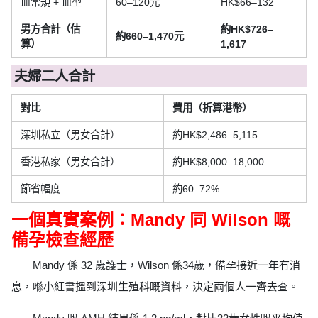
血常規 + 血型
60–120元
HK$66–132
男方合計（估
約HK$726–
約660–1,470元
算）
1,617
夫婦二人合計
對比
費用（折算港幣）
深圳私立（男女合計）
約HK$2,486–5,115
香港私家（男女合計）
約HK$8,000–18,000
節省幅度
約60–72%
一個真實案例：Mandy 同 Wilson 嘅
備孕檢查經歷
Mandy 係 32 歲護士，Wilson 係34歲，備孕接近一年冇消
息，喺小紅書搵到深圳生殖科嘅資料，決定兩個人一齊去查。