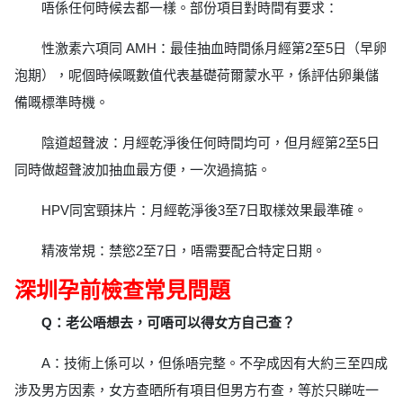
唔係任何時候去都一樣。部份項目對時間有要求：
性激素六項同 AMH：最佳抽血時間係月經第2至5日（早卵
泡期），呢個時候嘅數值代表基礎荷爾蒙水平，係評估卵巢儲
備嘅標準時機。
陰道超聲波：月經乾淨後任何時間均可，但月經第2至5日
同時做超聲波加抽血最方便，一次過搞掂。
HPV同宮頸抹片：月經乾淨後3至7日取樣效果最準確。
精液常規：禁慾2至7日，唔需要配合特定日期。
深圳孕前檢查常見問題
Q：老公唔想去，可唔可以得女方自己查？
A：技術上係可以，但係唔完整。不孕成因有大約三至四成
涉及男方因素，女方查晒所有項目但男方冇查，等於只睇咗一