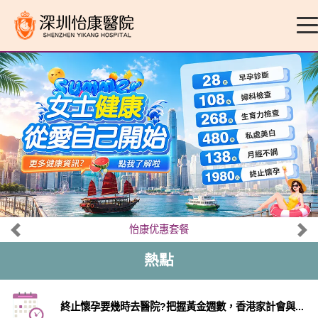
怡康优惠套餐
熱點
終止懷孕要幾時去醫院?把握黃金週數，香港家計會與...