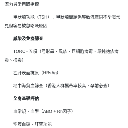
潛力最常用嘅指標
甲狀腺功能（TSH）：甲狀腺問題係導致流產同不孕嘅常
見但容易被忽略嘅原因
感染及免疫篩查
TORCH五項（弓形蟲、風疹、巨細胞病毒、單純皰疹病
毒、梅毒）
乙肝表面抗原（HBsAg）
地中海貧血篩查（香港人群攜帶率較高，孕前必查）
全身基礎評估
血常規、血型（ABO + Rh因子）
空腹血糖、肝腎功能