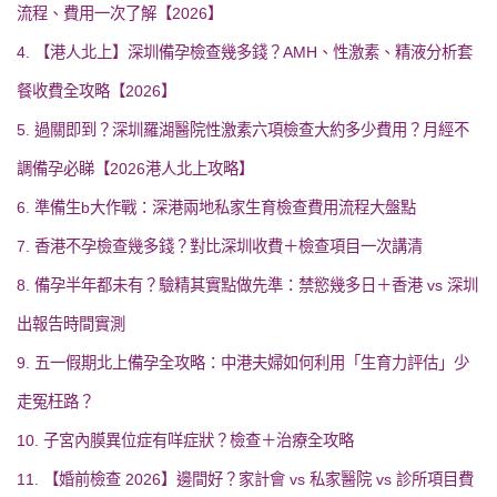
流程、費用一次了解【2026】
4. 【港人北上】深圳備孕檢查幾多錢？AMH、性激素、精液分析套
餐收費全攻略【2026】
5. 過關即到？深圳羅湖醫院性激素六項檢查大約多少費用？月經不
調備孕必睇【2026港人北上攻略】
6. 準備生b大作戰：深港兩地私家生育檢查費用流程大盤點
7. 香港不孕檢查幾多錢？對比深圳收費＋檢查項目一次講清
8. 備孕半年都未有？驗精其實點做先準：禁慾幾多日＋香港 vs 深圳
出報告時間實測
9. 五一假期北上備孕全攻略：中港夫婦如何利用「生育力評估」少
走冤枉路？
10. 子宮內膜異位症有咩症狀？檢查＋治療全攻略
11. 【婚前檢查 2026】邊間好？家計會 vs 私家醫院 vs 診所項目費