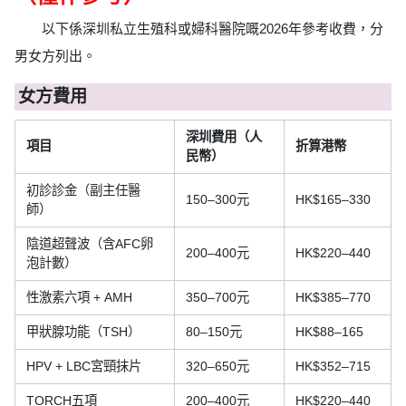
以下係深圳私立生殖科或婦科醫院嘅2026年參考收費，分
男女方列出。
女方費用
深圳費用（人
項目
折算港幣
民幣）
初診診金（副主任醫
150–300元
HK$165–330
師）
陰道超聲波（含AFC卵
200–400元
HK$220–440
泡計數）
性激素六項 + AMH
350–700元
HK$385–770
甲狀腺功能（TSH）
80–150元
HK$88–165
HPV + LBC宮頸抹片
320–650元
HK$352–715
TORCH五項
200–400元
HK$220–440