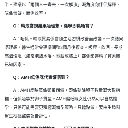
半。建議以「兩個人一齊去，一次解決」嘅角度向伴侶解釋，
唔係懷疑，而係效率。
Q：精液常規結果唔理想，係咪即係唔育？
A：唔係。精液質素係會隨生活習慣改善而改變。一次結果
唔理想，醫生通常會建議調整3個月後複查。吸煙、飲酒、長期
高溫環境（如常泡熱水浴、電腦放膝上）都係影響精子質素嘅
已知因素。
Q：AMH低係咪代表懷唔到？
A：AMH反映嘅係卵巢儲備，即係剩餘卵子數量嘅大致指
標，但係唔等於卵子質量。AMH偏低嘅女性仍然可以自然懷
孕，只係可能需要更積極嘅備孕策略。具體點做，要由生殖科
醫生根據整體報告評估。