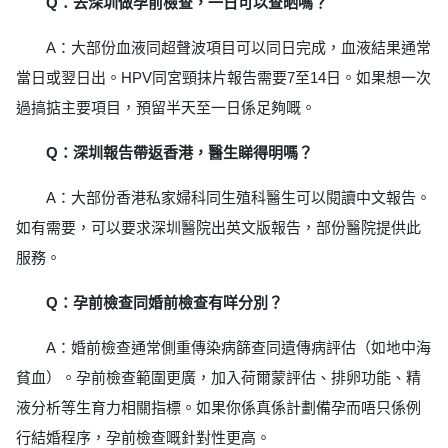
Q：去深圳做孕前檢查，一日可以查晒嗎？
A：大部份血液同超聲波項目可以同日完成，血液結果通常
當日或翌日出。HPV同宮頸抹片報告需要7至14日。如果想一次
過搞掂主要項目，預留半天至一日係足夠嘅。
Q：深圳報告帶返香港，醫生睇得明嗎？
A：大部份香港私家婦科同生殖科醫生可以閱讀中文報告。
如有需要，可以要求深圳醫院出英文版報告，部份醫院提供此
服務。
Q：孕前檢查同婚前檢查有咩分別？
A：婚前檢查通常側重傳染病篩查同遺傳病評估（如地中海
貧血）。孕前檢查範圍更廣，加入荷爾蒙評估、排卵功能、精
液分析等生育力相關指標。如果你係真係計劃備孕而唔只係例
行結婚程序，孕前檢查嘅針對性更高。