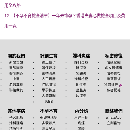
用全攻略
12. 【不孕不育檢查清單】一年未懷孕？香港夫妻必做檢查項目及費
用一覽
關於我們
計劃生育
婦科炎症
私密修復
新聞資訊
終止懷孕
婦科炎症
陰道緊縮
醫師團隊
落仔幾錢
陰道炎
處女膜修復
醫院問答
藥物流產
宮頸炎
陰唇修復
中醫
人工流產
婦科檢查
陰蒂修復
名醫專欄
打胎/堕胎
附件炎
私密维养
聯絡我們
早孕檢查
盆腔炎
私密脱毛
人流時間
尿道炎
落BB
其他疾病
不孕不育
內分泌
聯絡我們
子宮肌瘤
輸卵管堵塞
月經不調
whatsApp
婦科腫瘤
多囊卵巢
痛經
立刻咨询
精液检查
卵巢早衰
閉經