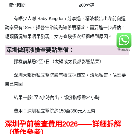
液化時間
≤60分鐘
有唔少人喺 Baby Kingdom 分享過，精液報告出嚟前向運
動率只有18%，搵醫生諮詢先知係弱精症，需要進一步評估。
呢類情況如果唔早發現，女方查幾多次都搵唔到原因。
深圳做精液檢查要點準備：
採樣前禁慾2至7日（太短或太長都影響結果）
深圳大部份私立醫院設有獨立採樣室，環境私密，唔需要
自己帶回
結果一般1至2小時內出，部份指標需24小時
費用：深圳私立醫院約150至350元人民幣
深圳孕前檢查費用2026——詳細拆解
（僅作參考）