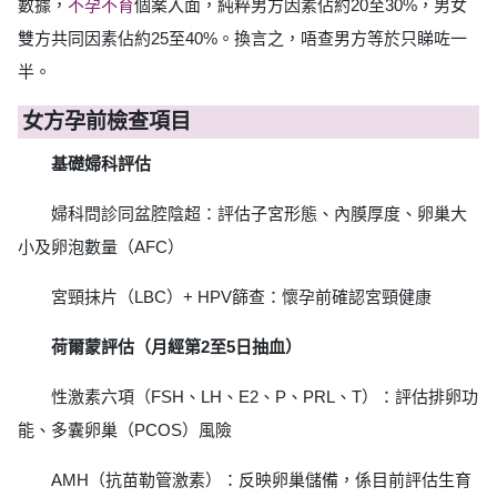
數據，
不孕不育
個案入面，純粹男方因素佔約20至30%，男女
雙方共同因素佔約25至40%。換言之，唔查男方等於只睇咗一
半。
女方孕前檢查項目
基礎婦科評估
婦科問診同盆腔陰超：評估子宮形態、內膜厚度、卵巢大
小及卵泡數量（AFC）
宮頸抹片（LBC）+ HPV篩查：懷孕前確認宮頸健康
荷爾蒙評估（月經第2至5日抽血）
性激素六項（FSH、LH、E2、P、PRL、T）：評估排卵功
能、多囊卵巢（PCOS）風險
AMH（抗苗勒管激素）：反映卵巢儲備，係目前評估生育