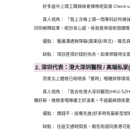
好多返中上環工嘅姊妹會揀喺呢區做 Check-u
真人視角： 「我上次喺上環一間專科診所做抹片
同你解釋結果，呢份安心感，係我覺得值呢個價嘅
優點： 醫護溝通無障礙(廣東話/英文)、報告具
缺點： 項目逐項計錢好肉赤，如果想驗得全
2. 深圳代表：港大深圳醫院 / 高端私家
而家北上體檢已經唔係「舊時」嗰種排隊環境
真人視角： 「我去咗港大深圳醫院(HKU-
備好新，做檢查嗰陣護士好溫柔。不過最麻煩係要
優點： 價錢平、設備先進(好多時有最新型號
缺點： 往返交通時間長、報告術語同香港可能