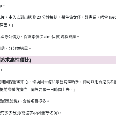
p。
，由入去到出返嚟 20 分鐘搞掂。醫生係女仔，好專業，唔會 hard
原因。」
國際公信力、保險索償(Claim 保險)流程熟練。
面啲，分分鐘過萬。
(追求高性價比)
。
SZH)嘅國際醫療中心。環境同香港私家醫院差唔多，仲可以用香港長者
提前喺微信搶位，同埋要預一日時間上去。」
嘅超聲波機)、套餐項目極多。
有少少分別(簡體字/內地醫學名詞)。