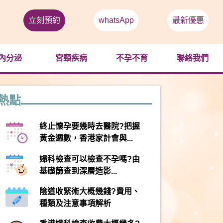
立刻預約
whatsApp
最新優惠
內分泌
宮頸疾病
不孕不育
聯絡我們
熱點
終止懷孕要幾時去醫院?把握
黃金週數，香港家計會與...
婦科檢查可以檢查不孕嗎?由
基礎篩查到深層造影...
陰道收緊術大概幾錢?費用、
種類及注意事項解析