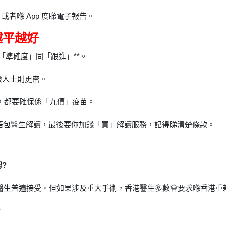
者喺 App 度睇電子報告。
越平越好
「準確度」同「跟進」**。
險人士則更密。
打，都要確保係「九價」疫苗。
套餐可能唔包醫生解讀，最後要你加錢「買」解讀服務，記得睇清楚條款。
?
港醫生普遍接受。但如果涉及重大手術，香港醫生多數會要求喺香港重
?