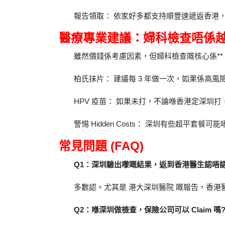
報告領取： 依家好多都支持順豐速遞返香港，或
醫療專業建議：婦科檢查唔係
雖然價錢係考慮因素，但婦科檢查嘅核心係**
柏氏抹片： 建議每 3 年做一次，如果係高風
HPV 疫苗： 如果未打，不論喺香港定深圳
警惕 Hidden Costs： 深圳有些超平
常見問題 (FAQ)
Q1：深圳驗出嚟嘅結果，返到香港醫生認唔認
多數認。尤其是 港大深圳醫院 嘅報告，香
Q2：喺深圳做檢查，保險公司可以 Claim 嗎