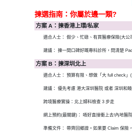
揀選指南：你屬於邊一類?
方案 A：揀香港上環/私家
適合人士： 假少、忙碌、有買醫療保險(大
建議： 揀一間口碑好嘅專科診所，問清楚 Pac
方案 B：揀深圳北上
適合人士： 預算有限、想做「大 full che
建議： 優先考慮 港大深圳醫院 或者 深圳
跨境醫療實操：北上婦科檢查 3 步走
網上預約(最關鍵)： 唔好直接衝上去!內地
準備文件： 帶齊回鄉證。如果要 Claim 