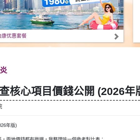
怡康优惠套餐
炎
查核心項目價錢公開 (2026年
院
26年版)
通脹，兩地價錢都有微調，我整理咗一個參考對比表：