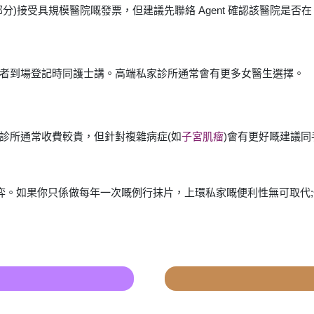
分)接受具規模醫院嘅發票，但建議先聯絡 Agent 確認該醫院是否
者到場登記時同護士講。高端私家診所通常會有更多女醫生選擇。
診所通常收費較貴，但針對複雜病症(如
子宮肌瘤
)會有更好嘅建議同
嘅博弈。如果你只係做每年一次嘅例行抹片，上環私家嘅便利性無可取代