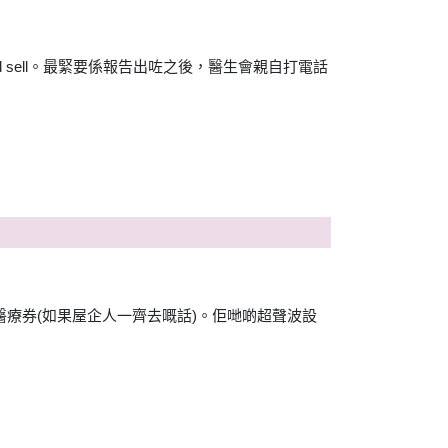
 sell。最緊要係報告出咗之後，醫生會親自打電話
醫療券(如果屋企人一齊去嘅話)。佢哋啲超聲波設