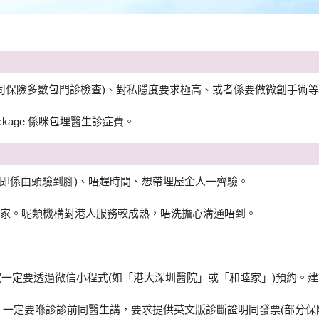
公司保險多數包門診檢查)、對私隱度要求極高、或者係要做微創手術
kage 係咪包埋醫生診症費。
ck」(即係由頭驗到腳)、唔趕時間、想帶埋屋企人一齊驗。
和睦家。呢類機構對港人服務較成熟，唔洗擔心溝通唔到。
醫院一定要透過微信小程式(如「港大深圳醫院」或「和睦家」)預約。
保險，一定要喺診診前同醫生講，要求提供英文版診斷證明同發票(部分保險