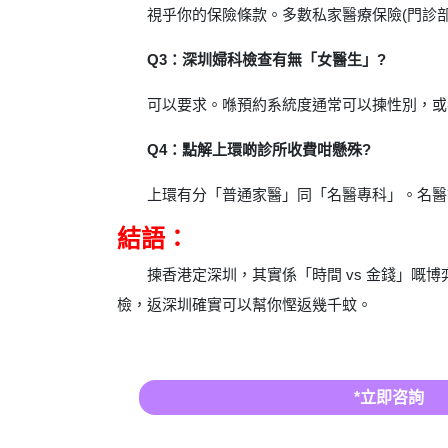
視乎你的保險條款。多數私家醫療保險(門診部
Q3：深圳婦科檢查有無「女醫生」?
可以要求。喺預約系統度通常可以揀性別，或
Q4：點解上環啲診所收費咁懸殊?
上環有分「普通家醫」同「名醫專科」。名醫
結語：
揀香港定深圳，其實係「時間 vs 金錢」
檢，返深圳確實可以幫你慳返幾千蚊。
*立即咨詢