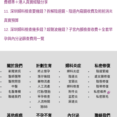
費標準＋港人真實經驗分享
11. 深圳婦科檢查要幾錢？拆解陰道鏡、陰道內窺鏡收費及術前消炎
真實預算
12. 深圳婦科檢查幾多錢？超聲波幾錢？子宮內膜檢查收費＋全套早
孕與內分泌篩查費用一覽
關於我們
計劃生育
婦科炎症
私密修復
新聞資訊
終止懷孕
婦科炎症
陰道緊縮
醫師團隊
落仔幾錢
陰道炎
處女膜修復
醫院問答
藥物流產
宮頸炎
陰唇修復
中醫
人工流產
婦科檢查
陰蒂修復
名醫專欄
打胎/堕胎
附件炎
私密维养
聯絡我們
早孕檢查
盆腔炎
私密脱毛
人流時間
尿道炎
落BB
其他疾病
不孕不育
內分泌
聯絡我們