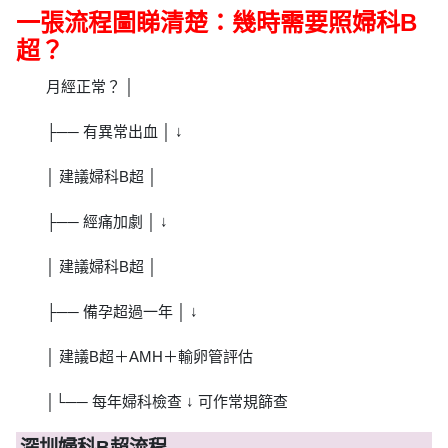
一張流程圖睇清楚：幾時需要照婦科B
超？
月經正常？ │
├── 有異常出血 │ ↓
│ 建議婦科B超 │
├── 經痛加劇 │ ↓
│ 建議婦科B超 │
├── 備孕超過一年 │ ↓
│ 建議B超＋AMH＋輸卵管評估
│└── 每年婦科檢查 ↓ 可作常規篩查
深圳婦科B超流程