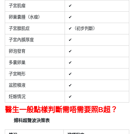
子宮肌瘤
✔
卵巢囊腫（水瘤）
✔
子宮腺肌症
✔（初步判斷）
子宮內膜厚度
✔
卵泡發育
✔
多囊卵巢
✔
子宮畸形
✔
盆腔積液
✔
妊娠情況
✔
醫生一般點樣判斷需唔需要照B超？
婦科超聲波決策表