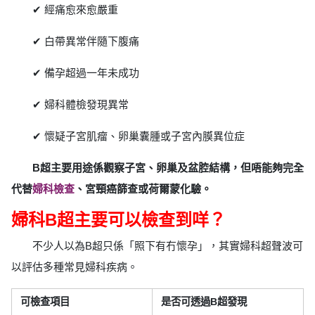
✔ 經痛愈來愈嚴重
✔ 白帶異常伴隨下腹痛
✔ 備孕超過一年未成功
✔ 婦科體檢發現異常
✔ 懷疑子宮肌瘤、卵巢囊腫或子宮內膜異位症
B超主要用途係觀察子宮、卵巢及盆腔結構，但唔能夠完全
代替
婦科檢查
、宮頸癌篩查或荷爾蒙化驗。
婦科B超主要可以檢查到咩？
不少人以為B超只係「照下有冇懷孕」，其實婦科超聲波可
以評估多種常見婦科疾病。
可檢查項目
是否可透過B超發現