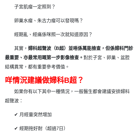
子宮肌瘤一定照到？
卵巢水瘤、朱古力瘤可以發現嗎？
經期亂、經痛係咪照一次就知道原因？
其實，
婦科超聲波（B超）並唔係萬能檢查，但係婦科門診
最重要、亦最常用嘅第一步影像檢查。
對於子宮、卵巢、盆腔
結構異常，都有重要參考價值。
咩情況建議做婦科B超？
如果你有以下其中一種情況，一般醫生都會建議安排婦科
超聲波：
✔ 月經量突然增加
✔ 經期拖好耐（超過7日）