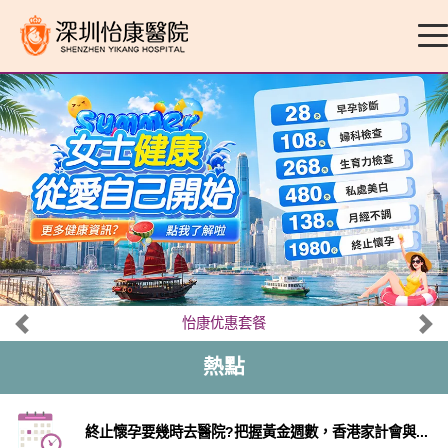
怡康优惠套餐
熱點
終止懷孕要幾時去醫院?把握黃金週數，香港家計會與...