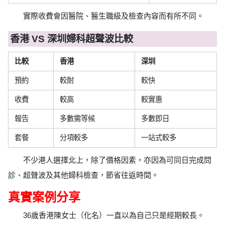
實際收費會因醫院、醫生職級及檢查內容而有所不同。
香港 VS 深圳婦科超聲波比較
比較
香港
深圳
預約
較耐
較快
收費
較高
較實惠
報告
多數需等候
多數即日
套餐
分項較多
一站式較多
不少港人選擇北上，除了價格因素，亦因為可同日完成問
診、超聲波及其他婦科檢查，節省往返時間。
真實案例分享
36歲香港陳女士（化名）一直以為自己只是經期較長。