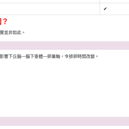
✔
因？
實並非如此。
影響下丘腦—腦下垂體—卵巢軸，令排卵時間改變。