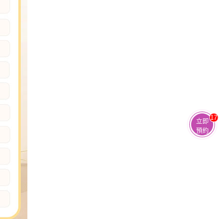
17
立即
預約