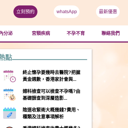
立刻預約
whatsApp
最新優惠
內分泌
宮頸疾病
不孕不育
聯絡我們
熱點
終止懷孕要幾時去醫院?把握
黃金週數，香港家計會與...
婦科檢查可以檢查不孕嗎?由
基礎篩查到深層造影...
陰道收緊術大概幾錢?費用、
種類及注意事項解析