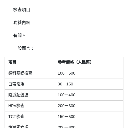
檢查項目
套餐內容
有關。
一般而言：
項目
參考價格（人民幣）
婦科基礎檢查
100－500
白帶常規
30－150
陰道超聲波
100－400
HPV檢查
200－600
TCT檢查
150－500
性激素六項
200－600