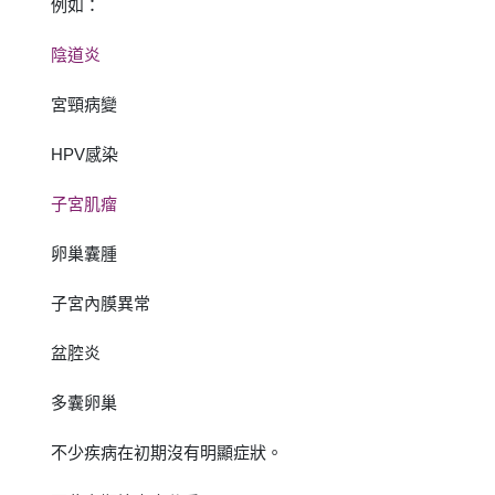
例如：
陰道炎
宮頸病變
HPV感染
子宮肌瘤
卵巢囊腫
子宮內膜異常
盆腔炎
多囊卵巢
不少疾病在初期沒有明顯症狀。