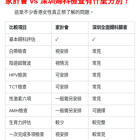
家計會 vs 深圳婦科檢查有什麼分別？
這是不少香港女性真正想了解的問題。
比較項目
家計會
深圳全面婦科篩查
基本婦科評估
✓
✓
白帶檢查
視安排
常見
陰道超聲波
視情況
常見
HPV檢測
可安排
常見
TCT檢查
可安排
常見
性激素六項
一般需另安排
常見
AMH檢查
一般需另安排
可選擇
生育力評估
較少
較完整
一次完成多項檢查
視安排
較常見