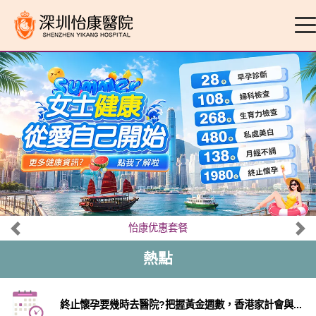
怡康优惠套餐
熱點
終止懷孕要幾時去醫院?把握黃金週數，香港家計會與...