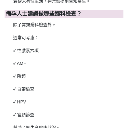
若從未有性生活，通常需提前告知醫生。
備孕人士建議做哪些婦科檢查？
除了常規婦科檢查外。
通常可考慮：
✓ 性激素六項
✓ AMH
✓ 陰超
✓ 白帶檢查
✓ HPV
✓ 宮頸篩查
幫助了解生育健康狀況。