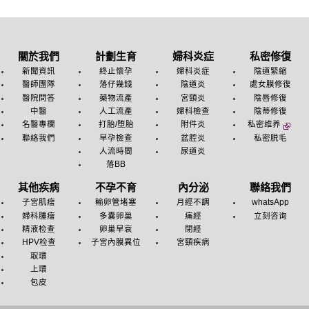
關於我們
計劃生育
婦科炎症
私密修復
新聞資訊
終止懷孕
婦科炎症
陰道緊縮
醫師團隊
落仔幾錢
陰道炎
處女膜修復
醫院問答
藥物流產
宮頸炎
陰唇修復
中醫
人工流產
婦科檢查
陰蒂修復
名醫專欄
打胎/堕胎
附件炎
私密维养
聯絡我們
早孕檢查
盆腔炎
私密脱毛
人流時間
尿道炎
落BB
其他疾病
不孕不育
內分泌
聯絡我們
子宮肌瘤
輸卵管堵塞
月經不調
whatsApp
婦科腫瘤
多囊卵巢
痛經
立刻咨询
精液检查
卵巢早衰
閉經
HPV检查
子宮內膜異位
宮頸疾病
取環
上環
包皮