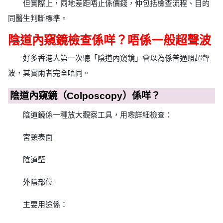
但實際上，兩地差距唔止係價錢，仲包括檢查流程、目的
同醫生判斷標準。
陰道內窺鏡檢查係咩？唔係一般超聲波
好多香港人第一次聽「陰道內窺鏡」會以為係普通照超聲
波，其實兩者完全唔同。
陰道內窺鏡（Colposcopy）係咩？
陰道鏡係一種放大觀察工具，用嚟詳細檢查：
宮頸表面
陰道壁
外陰部位
主要用途係：