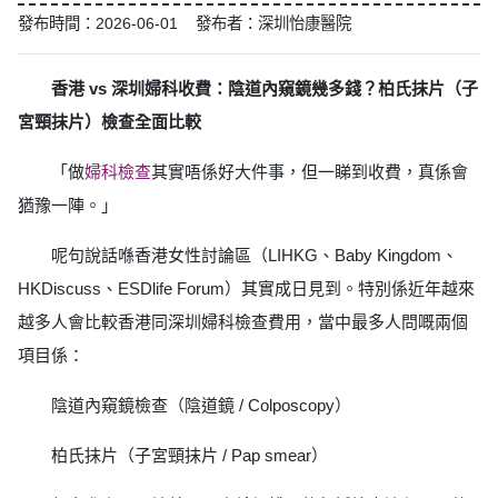
發布時間：2026-06-01 發布者：深圳怡康醫院
香港 vs 深圳婦科收費：陰道內窺鏡幾多錢？柏氏抹片（子
宮頸抹片）檢查全面比較
「做
婦科檢查
其實唔係好大件事，但一睇到收費，真係會
猶豫一陣。」
呢句說話喺香港女性討論區（LIHKG、Baby Kingdom、
HKDiscuss、ESDlife Forum）其實成日見到。特別係近年越來
越多人會比較香港同深圳婦科檢查費用，當中最多人問嘅兩個
項目係：
陰道內窺鏡檢查（陰道鏡 / Colposcopy）
柏氏抹片（子宮頸抹片 / Pap smear）