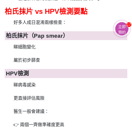
柏氏抹片 vs HPV檢測要點
好多人成日混淆兩樣檢查：
17
立即
預約
柏氏抹片（Pap smear）
睇細胞變化
屬於初步篩查
HPV檢測
睇病毒感染
更直接評估風險
醫生一般會建議：
👉 兩個一齊做準確度更高