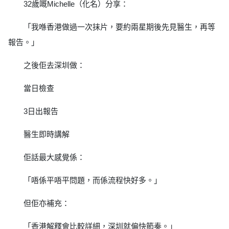
32歲嘅Michelle（化名）分享：
「我喺香港做過一次抹片，要約兩星期後先見醫生，再等
報告。」
之後佢去深圳做：
當日檢查
3日出報告
醫生即時講解
佢話最大感覺係：
「唔係平唔平問題，而係流程快好多。」
但佢亦補充：
「香港解釋會比較詳細，深圳就偏快節奏。」