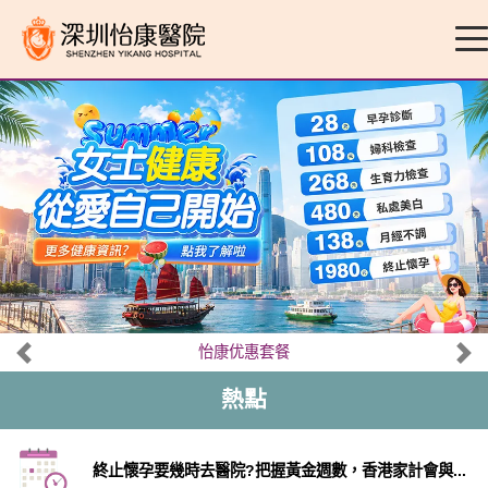
怡康优惠套餐
熱點
終止懷孕要幾時去醫院?把握黃金週數，香港家計會與...