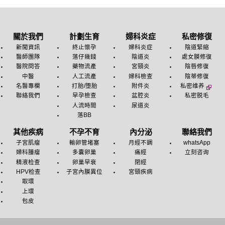
關於我們
計劃生育
婦科炎症
私密修復
新聞資訊
終止懷孕
婦科炎症
陰道緊縮
醫師團隊
落仔幾錢
陰道炎
處女膜修復
醫院問答
藥物流產
宮頸炎
陰唇修復
中醫
人工流產
婦科檢查
陰蒂修復
名醫專欄
打胎/堕胎
附件炎
私密维养
聯絡我們
早孕檢查
盆腔炎
私密脱毛
人流時間
尿道炎
落BB
其他疾病
不孕不育
內分泌
聯絡我們
子宮肌瘤
輸卵管堵塞
月經不調
whatsApp
婦科腫瘤
多囊卵巢
痛經
立刻咨询
精液检查
卵巢早衰
閉經
HPV检查
子宮內膜異位
宮頸疾病
取環
上環
包皮