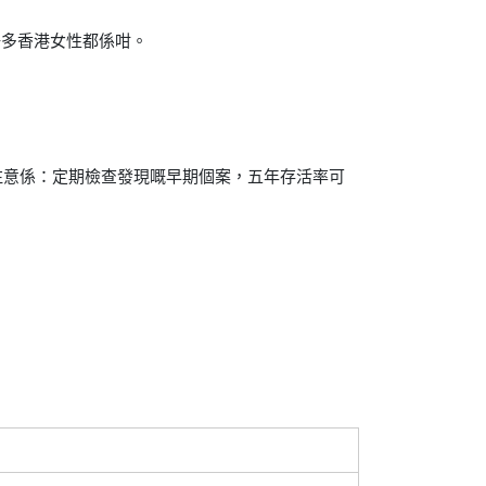
好多香港女性都係咁。
。
注意係：定期檢查發現嘅早期個案，五年存活率可
。