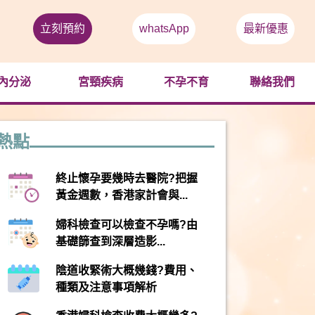
立刻預約
whatsApp
最新優惠
內分泌
宮頸疾病
不孕不育
聯絡我們
熱點
終止懷孕要幾時去醫院?把握
黃金週數，香港家計會與...
婦科檢查可以檢查不孕嗎?由
基礎篩查到深層造影...
陰道收緊術大概幾錢?費用、
種類及注意事項解析