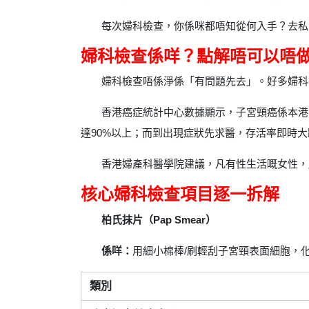
每次婦科檢查，你係咪都唔知從何入手？去私
婦科檢查係咩？點解唔可以唔
婦科檢查唔係淨係「有問題先去」。好多婦科
香港癌症統計中心數據顯示，子宮頸癌係本港
達90%以上；而到出現症狀先求醫，存活率即時大
香港婦產科醫學院建議，凡有性生活嘅女性，應每
核心婦科檢查項目逐一拆解
柏氏抹片（Pap Smear）
係咩：
用細小棉棒/刷輕刮子宮頸表面細胞，
類別