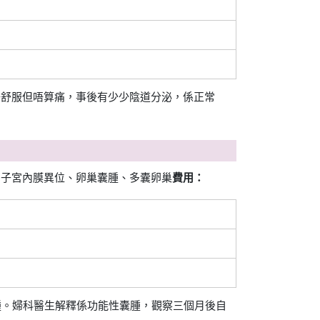
為唔舒服但唔算痛，事後有少少陰道分泌，係正常
、子宮內膜異位、卵巢囊腫、多囊卵巢
費用：
囊腫。婦科醫生解釋係功能性囊腫，觀察三個月後自