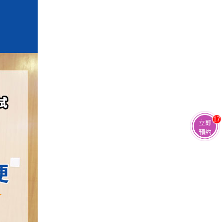
17
立即
預約