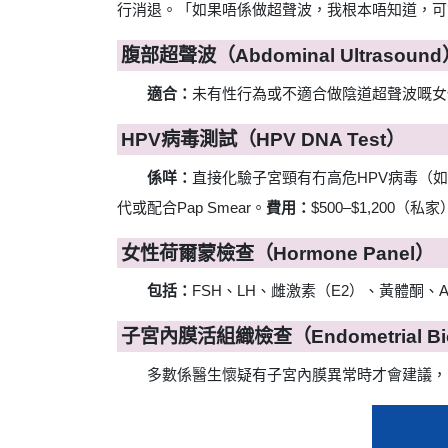
行消退。「如果唔係做超聲波，我根本唔知道，可
腹部超聲波（Abdominal Ultrasoun
適合：
未有性行為或不適合做陰道超聲波嘅女
HPV病毒測試（HPV DNA Test）
係咩：
直接化驗子宮頸有冇高危HPV病毒（如
代或配合Pap Smear。
費用：
$500–$1,200（私家
女性荷爾蒙檢查（Hormone Panel）
包括：
FSH、LH、雌激素（E2）、黃體酮、
子宮內膜活組織檢查（Endometrial Bi
多數係醫生懷疑有子宮內膜異常時才會建議，唔係