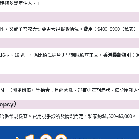
能拖多幾年仲大。」
d）
性，又或子宮較大需要更大視野嘅情況。
費用：
$400–$900（私家）
16型、18型），係比柏氏抹片更早期嘅篩查工具。
香港最新指引：
）
AMH（卵巢儲備）等
適合：
月經紊亂、疑有更年期症狀、備孕困難人
opsy）
常規檢查。費用視乎診所及情況而定，私家約$1,500–$3,000。