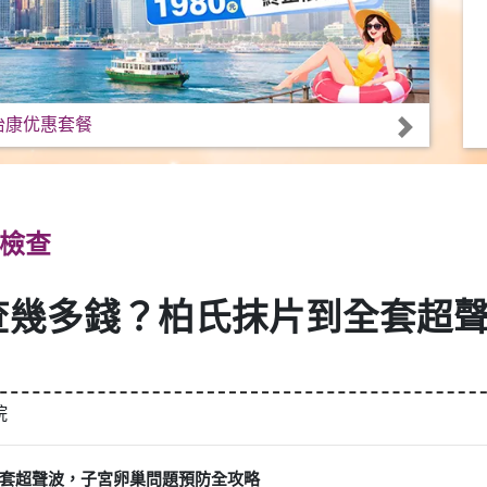
怡康优惠套餐
檢查
查幾多錢？柏氏抹片到全套超
院
套超聲波，子宮卵巢問題預防全攻略