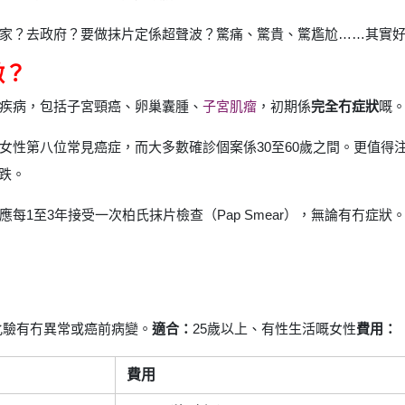
家？去政府？要做抹片定係超聲波？驚痛、驚貴、驚尷尬……其實
做？
疾病，包括子宮頸癌、卵巢囊腫、
子宮肌瘤
，初期係
完全冇症狀
嘅
女性第八位常見癌症，而大多數確診個案係30至60歲之間。更值得
跌。
1至3年接受一次柏氏抹片檢查（Pap Smear），無論有冇症狀
化驗有冇異常或癌前病變。
適合：
25歲以上、有性生活嘅女性
費用：
費用