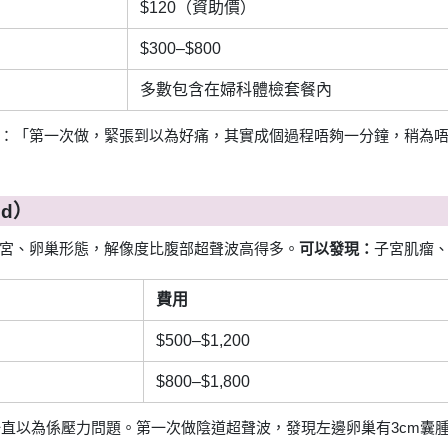
$120（資助價）
$300–$800
多數包含在婦科體檢套餐內
 曾分享：「第一次做，緊張到以為好痛，其實成個過程唔夠一分鐘，稍
nd）
宮、卵巢形態，解像度比腹部超聲波高得多。
可以發現：
子宮肌瘤
費用
$500–$1,200
$800–$1,800
兩年一直以為係壓力問題。第一次做陰道超聲波，發現左邊卵巢有3cm