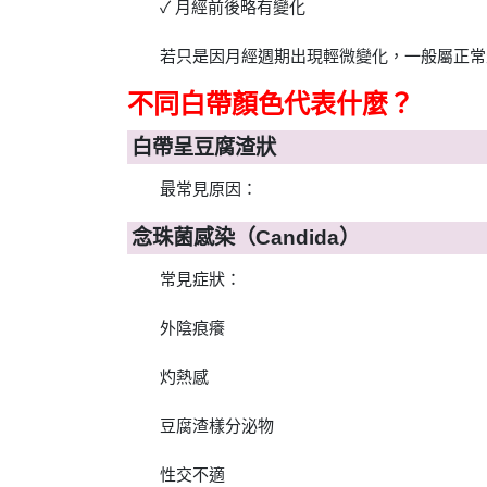
✓ 月經前後略有變化
若只是因月經週期出現輕微變化，一般屬正常
不同白帶顏色代表什麼？
白帶呈豆腐渣狀
最常見原因：
念珠菌感染（Candida）
常見症狀：
外陰痕癢
灼熱感
豆腐渣樣分泌物
性交不適