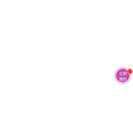
17
立即
預約