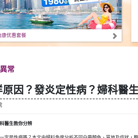
怡康优惠套餐
異常
咩原因？發炎定性病？婦科醫
院
科醫生教你分辨
一定是性病嗎？本文由婦科角度分析不同白帶顏色、質地及症狀，