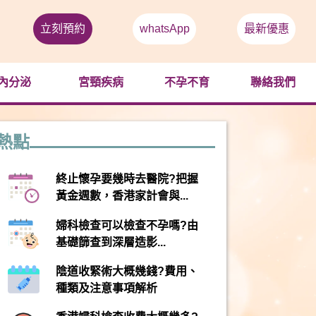
立刻預約
whatsApp
最新優惠
內分泌
宮頸疾病
不孕不育
聯絡我們
熱點
終止懷孕要幾時去醫院?把握
黃金週數，香港家計會與...
婦科檢查可以檢查不孕嗎?由
基礎篩查到深層造影...
陰道收緊術大概幾錢?費用、
種類及注意事項解析