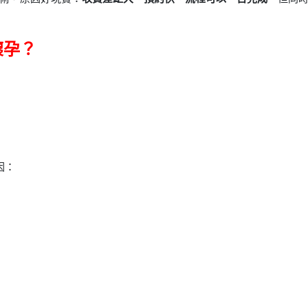
懷孕？
因：