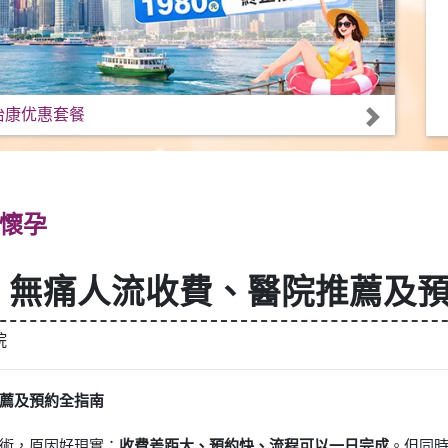
怡康优惠套餐
懷孕
：無痛人流收費、醫院推薦及
院
薦及預約全指南
術，原因好現實：
收費差距大、預約快、流程可以一日完成
。但同