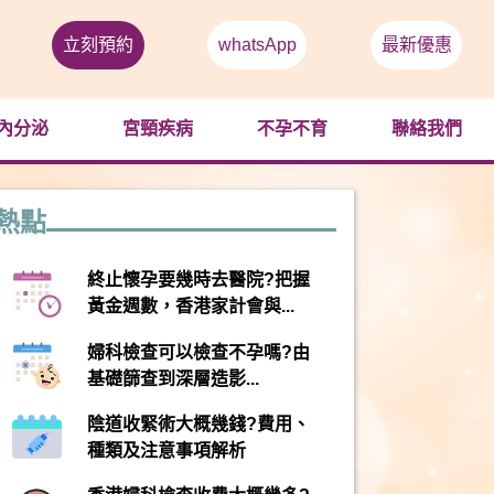
立刻預約
whatsApp
最新優惠
內分泌
宮頸疾病
不孕不育
聯絡我們
熱點
終止懷孕要幾時去醫院?把握
黃金週數，香港家計會與...
婦科檢查可以檢查不孕嗎?由
基礎篩查到深層造影...
陰道收緊術大概幾錢?費用、
種類及注意事項解析