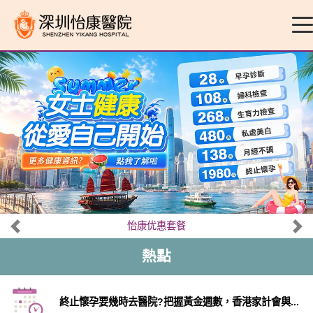
怡康优惠套餐
熱點
終止懷孕要幾時去醫院?把握黃金週數，香港家計會與...