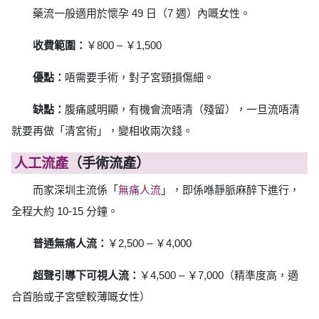
藥流一般適用於懷孕 49 日（7 週）內嘅女性。
收費範圍：
￥800 – ￥1,500
優點：
唔需要手術，對子宮頸損傷細。
缺點：
腹痛感明顯，有機會流唔清（殘留），一旦流唔清
就要再做「清宮術」，變相收兩次錢。
人工流產
（手術流產）
而家深圳主流係「
無痛人流
」，即係喺靜脈麻醉下進行，
全程大約 10-15 分鐘。
普通無痛人流：
￥2,500 – ￥4,000
超聲引導下可視人流：
￥4,500 – ￥7,000（精準度高，適
合首胎或子宮壁較薄嘅女性）