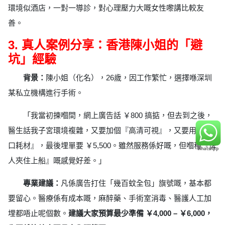
環境似酒店，一對一導診，對心理壓力大嘅女性嚟講比較友
善。
3. 真人案例分享：香港陳小姐的「避
坑」經驗
背景：
陳小姐（化名），26歲，因工作繁忙，選擇喺深圳
某私立機構進行手術。
「我當初揀嗰間，網上廣告話 ￥800 搞掂，但去到之後，
醫生話我子宮環境複雜，又要加個『高清可視』，又要用『進
口耗材』，最後埋單要 ￥5,500。雖然服務係好嘅，但嗰種『俾
人夾住上船』嘅感覺好差。」
專業建議：
凡係廣告打住「幾百蚊全包」旗號嘅，基本都
要留心。醫療係有成本嘅，麻醉藥、手術室消毒、醫護人工加
埋都唔止呢個數。
建議大家預算最少準備 ￥4,000 – ￥6,000，