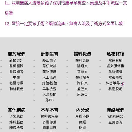
11. 深圳無痛人流幾多錢？深圳怡康早孕檢查、藥流及手術流程一文
睇清
12. 墮胎一定要做手術？藥物流產、無痛人流及手術方式全面比較
關於我們
計劃生育
婦科炎症
私密修復
新聞資訊
終止懷孕
婦科炎症
陰道緊縮
醫師團隊
落仔幾錢
陰道炎
處女膜修復
醫院問答
藥物流產
宮頸炎
陰唇修復
中醫
人工流產
婦科檢查
陰蒂修復
名醫專欄
打胎/堕胎
附件炎
私密维养
聯絡我們
早孕檢查
盆腔炎
私密脱毛
人流時間
尿道炎
落BB
其他疾病
不孕不育
內分泌
聯絡我們
子宮肌瘤
輸卵管堵塞
月經不調
whatsApp
婦科腫瘤
多囊卵巢
痛經
立刻咨询
精液检查
卵巢早衰
閉經