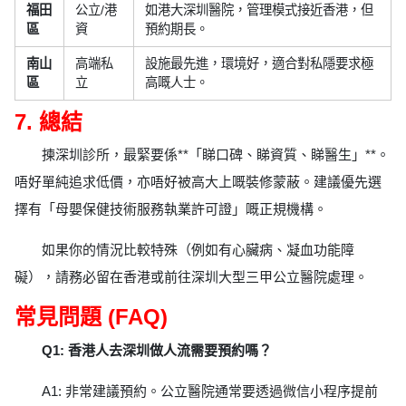
福田
公立/港
如港大深圳醫院，管理模式接近香港，但
區
資
預約期長。
南山
高端私
設施最先進，環境好，適合對私隱要求極
區
立
高嘅人士。
7. 總結
揀深圳診所，最緊要係**「睇口碑、睇資質、睇醫生」**。
唔好單純追求低價，亦唔好被高大上嘅裝修蒙蔽。建議優先選
擇有「母嬰保健技術服務執業許可證」嘅正規機構。
如果你的情況比較特殊（例如有心臟病、凝血功能障
礙），請務必留在香港或前往深圳大型三甲公立醫院處理。
常見問題 (FAQ)
Q1: 香港人去深圳做人流需要預約嗎？
A1: 非常建議預約。公立醫院通常要透過微信小程序提前