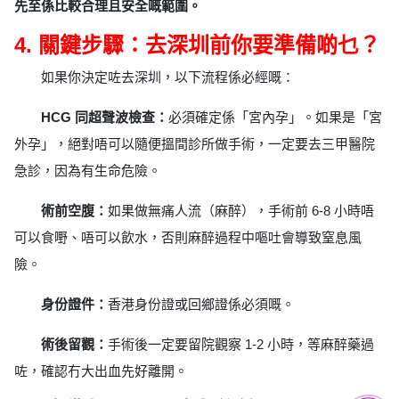
先至係比較合理且安全嘅範圍。
4. 關鍵步驟：去深圳前你要準備啲乜？
如果你決定咗去深圳，以下流程係必經嘅：
HCG 同超聲波檢查：
必須確定係「宮內孕」。如果是「宮
外孕」，絕對唔可以隨便搵間診所做手術，一定要去三甲醫院
急診，因為有生命危險。
術前空腹：
如果做無痛人流（麻醉），手術前 6-8 小時唔
可以食嘢、唔可以飲水，否則麻醉過程中嘔吐會導致窒息風
險。
身份證件：
香港身份證或回鄉證係必須嘅。
術後留觀：
手術後一定要留院觀察 1-2 小時，等麻醉藥過
咗，確認冇大出血先好離開。