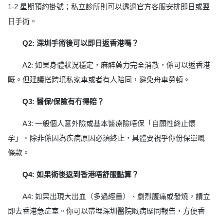
1-2 星期預約掛號；私立診所則可以透過官方客服安排即日或翌
日手術。
Q2: 深圳手術後可以即日返香港嗎？
A2: 如果身體狀況穩定，麻醉藥力完全消散，係可以返香港
嘅。但建議搭跨境私家車或者有人陪同，避免舟車勞頓。
Q3: 醫保/保險有冇得賠？
A3: 一般個人意外險或基本醫療險唔保「自願性終止懷
孕」。除非係因為疾病原因必須終止，具體要視乎你份保單嘅
條款。
Q4: 如果術後返到香港唔舒服點算？
A4: 如果出現大出血（多過經量）、劇烈腹痛或發燒，請立
即去香港急症室。你可以帶埋深圳醫院嘅病歷同報告，方便香