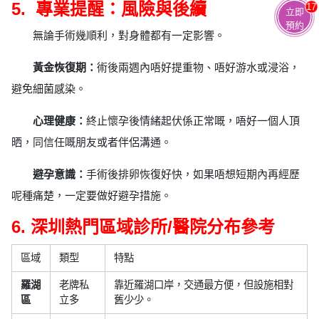
5. 專業提醒：風險與後續
17
立即
預約
無論手術幾順利，對身體都有一定影響。
黃金恢復期：
術後兩週內唔好提重物、唔好游水或浸浴，
避免細菌感染。
心理健康：
終止懷孕後情緒起伏係正常嘅，唔好一個人頂
晒，同信任嘅朋友或者伴侶溝通。
避孕意識：
手術後排卵恢復好快，如果唔想短期內再經歷
呢種痛楚，一定要做好避孕措施。
6. 深圳熱門區域診所/醫院分布參考
區域
類型
特點
羅湖
老牌私
靠近羅湖口岸，交通最方便，但設施相對
區
立多
舊少少。