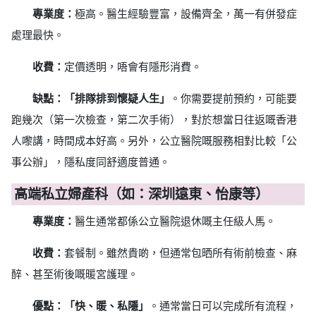
專業度：
極高。醫生經驗豐富，設備齊全，萬一有併發症
處理最快。
收費：
定價透明，唔會有隱形消費。
缺點：
「排隊排到懷疑人生」
。你需要提前預約，可能要
跑幾次（第一次檢查，第二次手術），對於想當日往返嘅香港
人嚟講，時間成本好高。另外，公立醫院嘅服務相對比較「公
事公辦」，隱私度同舒適度普通。
高端私立婦產科（如：深圳遠東、怡康等）
專業度：
醫生通常都係公立醫院退休嘅主任級人馬。
收費：
套餐制。雖然貴啲，但通常包晒所有術前檢查、麻
醉、甚至術後嘅暖宮護理。
優點：
「快、暖、私隱」
。通常當日可以完成所有流程，