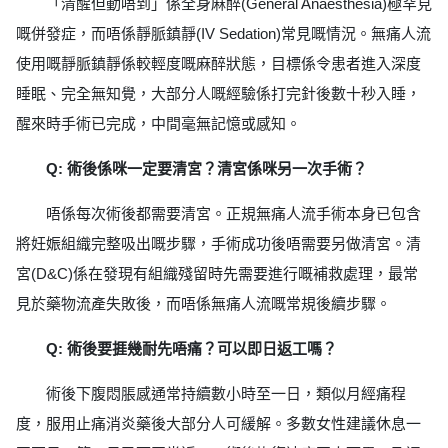
「清醒但動唔到」係全身麻醉(General Anaesthesia)極罕見
嘅併發症，而唔係靜脈鎮靜(IV Sedation)常見嘅情況。無痛人流
使用嘅靜脈鎮靜係較輕度嘅麻醉狀態，目標係令患者進入深度
睡眠、完全無知覺，大部分人嘅經驗係打完針後數十秒入睡，
醒來時手術已完成，中間毫無記憶或感知。
Q: 術後係咪一定要清宮？清宮係咪另一次手術？
唔係每次術後都需要清宮。正規無痛人流手術本身已包含
將妊娠組織完整吸出嘅步驟，手術成功後唔需要另做清宮。清
宮(D&C)係在發現有組織殘留時先需要進行嘅補救處理，最常
見於藥物流產失敗後，而唔係無痛人流嘅常規後續步驟。
Q: 術後要捱幾耐先唔痛？可以即日返工嗎？
術後下腹悶脹感通常持續數小時至一日，類似月經痛程
度，服用止痛消炎藥後大部分人可緩解。多數女性建議休息一