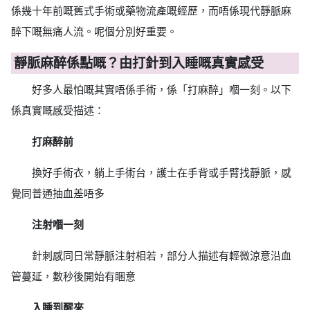
係幾十年前嘅舊式手術或藥物流產嘅經歷，而唔係現代靜脈麻
醉下嘅無痛人流。呢個分別好重要。
靜脈麻醉係點嘅？由打針到入睡嘅真實感受
好多人最怕嘅其實唔係手術，係「打麻醉」嗰一刻。以下
係真實嘅感受描述：
打麻醉前
換好手術衣，躺上手術台，護士在手背或手臂找靜脈，感
覺同普通抽血差唔多
注射嗰一刻
針刺感同日常靜脈注射相若，部分人描述有輕微涼意沿血
管蔓延，數秒後開始有睏意
入睡到醒來