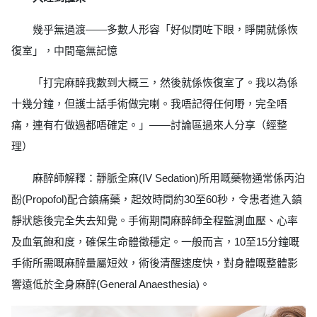
幾乎無過渡——多數人形容「好似閉咗下眼，睜開就係恢
復室」，中間毫無記憶
「打完麻醉我數到大概三，然後就係恢復室了。我以為係
十幾分鐘，但護士話手術做完喇。我唔記得任何嘢，完全唔
痛，連有冇做過都唔確定。」——討論區過來人分享（經整
理）
麻醉師解釋：靜脈全麻(IV Sedation)所用嘅藥物通常係丙泊
酚(Propofol)配合鎮痛藥，起效時間約30至60秒，令患者進入鎮
靜狀態後完全失去知覺。手術期間麻醉師全程監測血壓、心率
及血氧飽和度，確保生命體徵穩定。一般而言，10至15分鐘嘅
手術所需嘅麻醉量屬短效，術後清醒速度快，對身體嘅整體影
響遠低於全身麻醉(General Anaesthesia)。