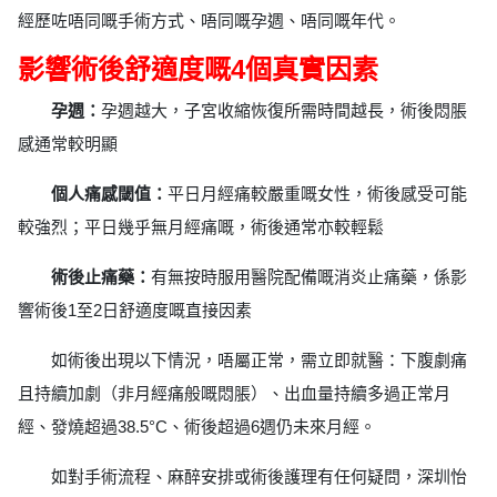
經歷咗唔同嘅手術方式、唔同嘅孕週、唔同嘅年代。
影響術後舒適度嘅4個真實因素
孕週：
孕週越大，子宮收縮恢復所需時間越長，術後悶脹
感通常較明顯
個人痛感閾值：
平日月經痛較嚴重嘅女性，術後感受可能
較強烈；平日幾乎無月經痛嘅，術後通常亦較輕鬆
術後止痛藥：
有無按時服用醫院配備嘅消炎止痛藥，係影
響術後1至2日舒適度嘅直接因素
如術後出現以下情況，唔屬正常，需立即就醫：下腹劇痛
且持續加劇（非月經痛般嘅悶脹）、出血量持續多過正常月
經、發燒超過38.5°C、術後超過6週仍未來月經。
如對手術流程、麻醉安排或術後護理有任何疑問，深圳怡