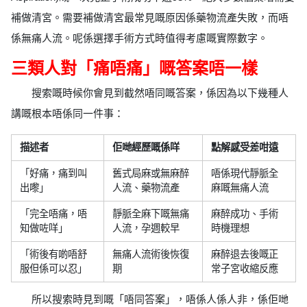
補做清宮。需要補做清宮最常見嘅原因係藥物流產失敗，而唔
係無痛人流。呢係選擇手術方式時值得考慮嘅實際數字。
三類人對「痛唔痛」嘅答案唔一樣
搜索嘅時候你會見到截然唔同嘅答案，係因為以下幾種人
講嘅根本唔係同一件事：
描述者
佢哋經歷嘅係咩
點解感受差咁遠
「好痛，痛到叫
舊式局麻或無麻醉
唔係現代靜脈全
出嚟」
人流、藥物流產
麻嘅無痛人流
「完全唔痛，唔
靜脈全麻下嘅無痛
麻醉成功、手術
知做咗咩」
人流，孕週較早
時機理想
「術後有啲唔舒
無痛人流術後恢復
麻醉退去後嘅正
服但係可以忍」
期
常子宮收縮反應
所以搜索時見到嘅「唔同答案」，唔係人係人非，係佢哋