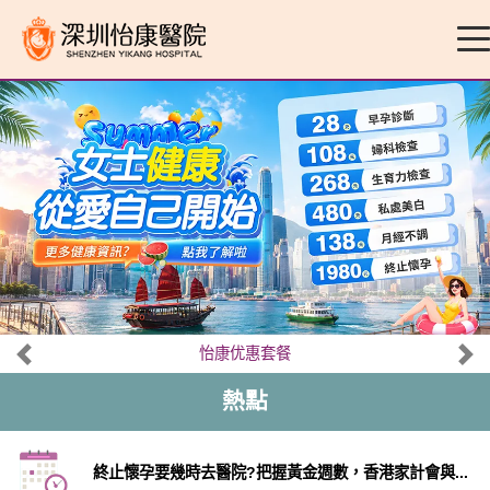
怡康优惠套餐
熱點
終止懷孕要幾時去醫院?把握黃金週數，香港家計會與...