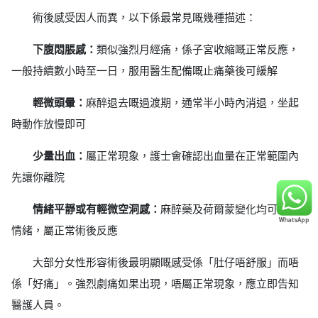
術後感受因人而異，以下係最常見嘅幾種描述：
下腹悶脹感：
類似強烈月經痛，係子宮收縮嘅正常反應，
一般持續數小時至一日，服用醫生配備嘅止痛藥後可緩解
輕微頭暈：
麻醉退去嘅過渡期，通常半小時內消退，坐起
時動作放慢即可
少量出血：
屬正常現象，護士會確認出血量在正常範圍內
先讓你離院
情緒平靜或有輕微空洞感：
麻醉藥及荷爾蒙變化均可影響
情緒，屬正常術後反應
大部分女性形容術後最明顯嘅感受係「肚仔唔舒服」而唔
係「好痛」。強烈劇痛如果出現，唔屬正常現象，應立即告知
醫護人員。