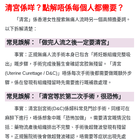
清宮係咩？點解唔係每個人都需要？
「清宮」係香港女性搜索無痛人流時另一個高頻擔憂詞。
以下拆解清楚：
常見誤解：「做完人流之後一定要清宮」
事實：正規無痛人流手術本身已包含「將妊娠組織完整吸
出」嘅步驟，手術完成後醫生會確認宮腔無殘留。「清宮
(Uterine Curettage / D&C)」唔係每次手術後都需要做嘅額外步
驟，係在發現有組織殘留時先需要進行嘅補救處理。
常見誤解：「清宮等於第二次手術，很恐怖」
事實：清宮刮宮術(D&C)係婦科常見門診手術，同樣可在
麻醉下進行，唔係想象中嘅「恐怖加做」。需要清宮嘅情況包
括：藥物流產後組織排出不完整、手術後超聲波發現有殘留
等。正規醫院術後會做超聲波確認，唔需要等症狀出現先處