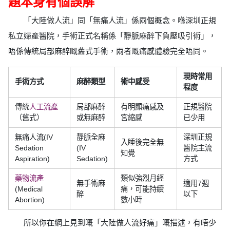
題本身有個誤解
「大陸做人流」同「無痛人流」係兩個概念。喺深圳正規
私立婦產醫院，手術正式名稱係「靜脈麻醉下負壓吸引術」，
唔係傳統局部麻醉嘅舊式手術，兩者嘅痛感體驗完全唔同。
現時常用
手術方式
麻醉類型
術中感受
程度
傳統
人工流產
局部麻醉
有明顯痛感及
正規醫院
（舊式）
或無麻醉
宮縮感
已少用
無痛人流(IV
靜脈全麻
深圳正規
入睡後完全無
Sedation
(IV
醫院主流
知覺
Aspiration)
Sedation)
方式
藥物流產
類似強烈月經
無手術麻
適用7週
(Medical
痛，可能持續
醉
以下
Abortion)
數小時
所以你在網上見到嘅「大陸做人流好痛」嘅描述，有唔少