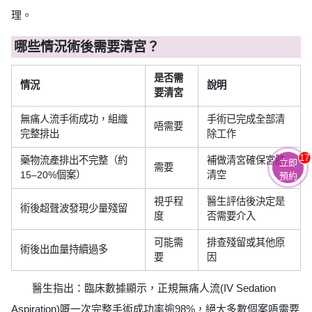
理。
哪些情況術後需要清宮？
是否需
情況
說明
要清宮
無痛人流手術成功，組織
手術已完成全部清
唔需要
完整排出
除工作
17
藥物流產排出不完整（約
補做清宮確保宮腔
立即
需要
15–20%個案）
清空
預約
視乎程
醫生評估後決定是
術後超聲波發現少量殘留
度
否需要介入
可能需
排查殘留或其他原
術後出血量持續過多
要
因
醫生指出：臨床數據顯示，正規無痛人流(IV Sedation
Aspiration)嘅一次完整手術成功率逾98%，絕大多數個案唔需要