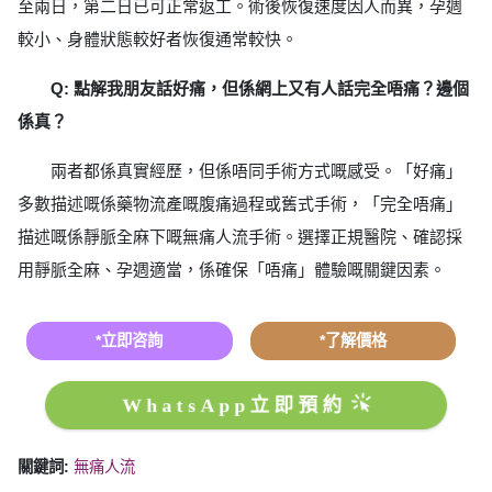
至兩日，第二日已可正常返工。術後恢復速度因人而異，孕週
較小、身體狀態較好者恢復通常較快。
Q: 點解我朋友話好痛，但係網上又有人話完全唔痛？邊個
係真？
兩者都係真實經歷，但係唔同手術方式嘅感受。「好痛」
多數描述嘅係藥物流產嘅腹痛過程或舊式手術，「完全唔痛」
描述嘅係靜脈全麻下嘅無痛人流手術。選擇正規醫院、確認採
用靜脈全麻、孕週適當，係確保「唔痛」體驗嘅關鍵因素。
*立即咨詢
*了解價格
WhatsApp立即預約
關鍵詞:
無痛人流