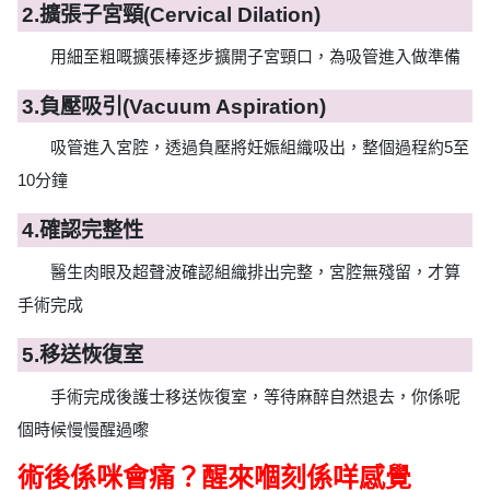
2.
擴張子宮頸(Cervical Dilation)
用細至粗嘅擴張棒逐步擴開子宮頸口，為吸管進入做準備
3.
負壓吸引(Vacuum Aspiration)
吸管進入宮腔，透過負壓將妊娠組織吸出，整個過程約5至
10分鐘
4.
確認完整性
醫生肉眼及超聲波確認組織排出完整，宮腔無殘留，才算
手術完成
5.
移送恢復室
手術完成後護士移送恢復室，等待麻醉自然退去，你係呢
個時候慢慢醒過嚟
術後係咪會痛？醒來嗰刻係咩感覺