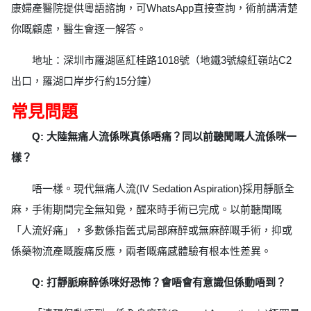
康婦產醫院提供粵語諮詢，可WhatsApp直接查詢，術前講清楚
你嘅顧慮，醫生會逐一解答。
地址：深圳市羅湖區紅桂路1018號（地鐵3號線紅嶺站C2
出口，羅湖口岸步行約15分鐘）
常見問題
Q: 大陸無痛人流係咪真係唔痛？同以前聽聞嘅人流係咪一
樣？
唔一樣。現代無痛人流(IV Sedation Aspiration)採用靜脈全
麻，手術期間完全無知覺，醒來時手術已完成。以前聽聞嘅
「人流好痛」，多數係指舊式局部麻醉或無麻醉嘅手術，抑或
係藥物流產嘅腹痛反應，兩者嘅痛感體驗有根本性差異。
Q: 打靜脈麻醉係咪好恐怖？會唔會有意識但係動唔到？