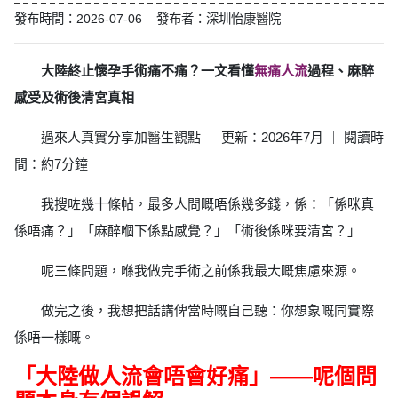
發布時間：2026-07-06 發布者：深圳怡康醫院
大陸終止懷孕手術痛不痛？一文看懂
無痛人流
過程、麻醉
感受及術後清宮真相
過來人真實分享加醫生觀點 ｜ 更新：2026年7月 ｜ 閱讀時
間：約7分鐘
我搜咗幾十條帖，最多人問嘅唔係幾多錢，係：「係咪真
係唔痛？」「麻醉嗰下係點感覺？」「術後係咪要清宮？」
呢三條問題，喺我做完手術之前係我最大嘅焦慮來源。
做完之後，我想把話講俾當時嘅自己聽：你想象嘅同實際
係唔一樣嘅。
「大陸做人流會唔會好痛」——呢個問