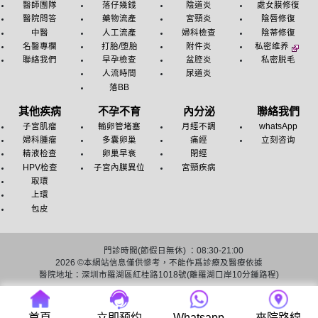
醫師團隊
落仔幾錢
陰道炎
處女膜修復
醫院問答
藥物流產
宮頸炎
陰唇修復
中醫
人工流產
婦科檢查
陰蒂修復
名醫專欄
打胎/堕胎
附件炎
私密维养
聯絡我們
早孕檢查
盆腔炎
私密脱毛
人流時間
尿道炎
落BB
其他疾病
不孕不育
內分泌
聯絡我們
子宮肌瘤
輸卵管堵塞
月經不調
whatsApp
婦科腫瘤
多囊卵巢
痛經
立刻咨询
精液检查
卵巢早衰
閉經
HPV检查
子宮內膜異位
宮頸疾病
取環
上環
包皮
門診時間(節假日無休) ：08:30-21:00
2026 ©
本網站信息僅供慘考，不能作爲診療及醫療依據
醫院地址：深圳市羅湖區紅桂路1018號(離羅湖口岸10分鍾路程)
友情链接：
深圳人流医院
深圳終止懷孕醫院
首頁
立即预约
Whatsapp
來院路線