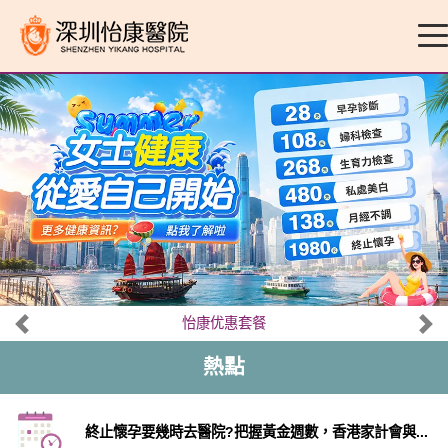
怡康优惠套餐
熱點
終止懷孕要幾時去醫院?把握黃金週數，香港家計會與...