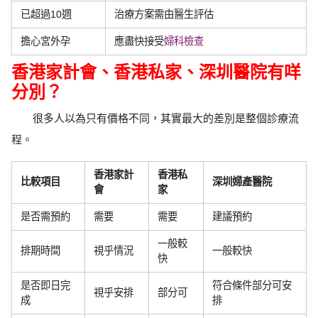
已超過10週
治療方案需由醫生評估
擔心宮外孕
應盡快接受
婦科檢查
香港家計會、香港私家、深圳醫院有咩
分別？
很多人以為只有價格不同，其實最大的差別是整個診療流
程。
香港家計
香港私
比較項目
深圳婦產醫院
會
家
是否需預約
需要
需要
建議預約
一般較
排期時間
視乎情況
一般較快
快
是否即日完
符合條件部分可安
視乎安排
部分可
成
排