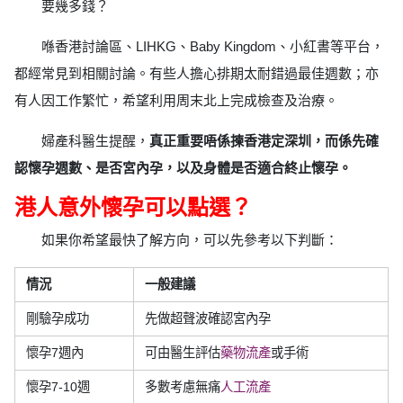
要幾多錢？
喺香港討論區、LIHKG、Baby Kingdom、小紅書等平台，
都經常見到相關討論。有些人擔心排期太耐錯過最佳週數；亦
有人因工作繁忙，希望利用周末北上完成檢查及治療。
婦產科醫生提醒，
真正重要唔係揀香港定深圳，而係先確
認懷孕週數、是否宮內孕，以及身體是否適合終止懷孕。
港人意外懷孕可以點選？
如果你希望最快了解方向，可以先參考以下判斷：
情況
一般建議
剛驗孕成功
先做超聲波確認宮內孕
懷孕7週內
可由醫生評估
藥物流產
或手術
懷孕7-10週
多數考慮無痛
人工流產