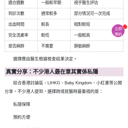
適合週數
一般較早期
視乎醫生評估
到診次數
通常較多
部分情況可一次完成
出血時間
較長
相對較短
17
立即
預約
完全流產率
較低
一般較高
是否麻醉
不需要
靜脈麻醉
選擇應由醫生根據檢查結果決定。
真實分享：不少港人最在意其實係私隱
綜合香港討論區、LIHKG、Baby Kingdom、小紅書等公開
分享，不少港人提到，選擇跨境就醫時最重視的是：
私隱保障
預約方便