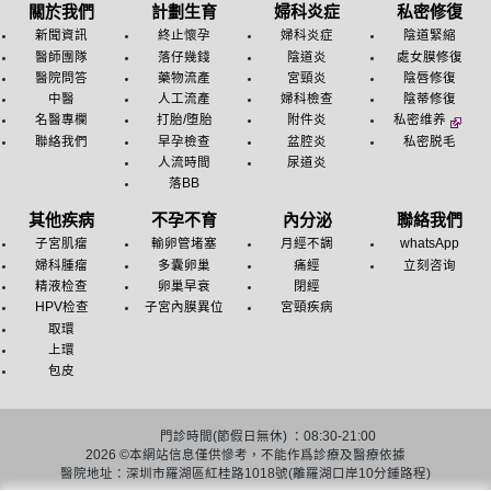
關於我們
計劃生育
婦科炎症
私密修復
新聞資訊
終止懷孕
婦科炎症
陰道緊縮
醫師團隊
落仔幾錢
陰道炎
處女膜修復
醫院問答
藥物流產
宮頸炎
陰唇修復
中醫
人工流產
婦科檢查
陰蒂修復
名醫專欄
打胎/堕胎
附件炎
私密维养
聯絡我們
早孕檢查
盆腔炎
私密脱毛
人流時間
尿道炎
落BB
其他疾病
不孕不育
內分泌
聯絡我們
子宮肌瘤
輸卵管堵塞
月經不調
whatsApp
婦科腫瘤
多囊卵巢
痛經
立刻咨询
精液检查
卵巢早衰
閉經
HPV检查
子宮內膜異位
宮頸疾病
取環
上環
包皮
門診時間(節假日無休) ：08:30-21:00
2026 ©
本網站信息僅供慘考，不能作爲診療及醫療依據
醫院地址：深圳市羅湖區紅桂路1018號(離羅湖口岸10分鍾路程)