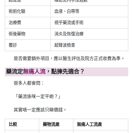
術前化驗
血液、白帶等
治療費
視乎藥流或手術
術後藥物
消炎及恢復治療
覆診
超聲波檢查
是否需要額外項目，應以醫生評估及院方正式收費為準。
藥流定
無痛人流
，點揀先適合？
很多人都會問：
「藥流係咪一定平啲？」
其實唔一定應該只睇價錢。
比較
藥物流產
無痛人工流產