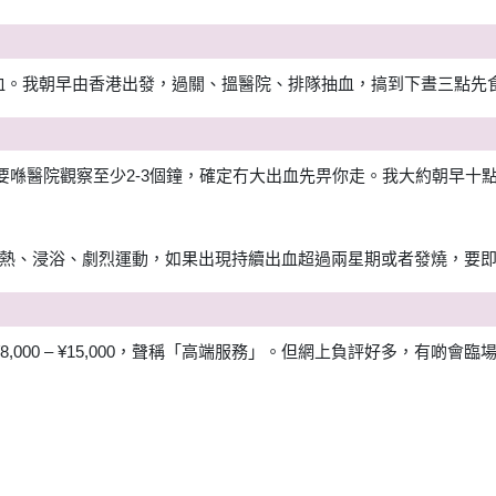
驗血。我朝早由香港出發，過關、搵醫院、排隊抽血，搞到下晝三點先
n)，術後要喺醫院觀察至少2-3個鐘，確定冇大出血先畀你走。我大約朝
熱、浸浴、劇烈運動，如果出現持續出血超過兩星期或者發燒，要
8,000 – ¥15,000，聲稱「高端服務」。但網上負評好多，有