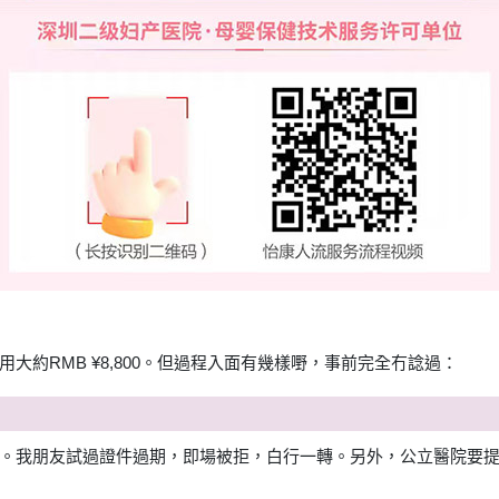
大約RMB ¥8,800。但過程入面有幾樣嘢，事前完全冇諗過：
我朋友試過證件過期，即場被拒，白行一轉。另外，公立醫院要提前喺官