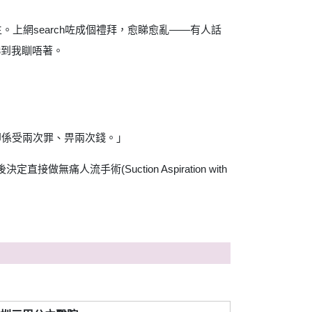
上網search咗成個禮拜，愈睇愈亂——有人話
嚇到我瞓唔著。
即係受兩次罪、畀兩次錢。」
流手術(Suction Aspiration with