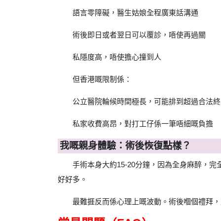
語言零障礙，醫生姑娘全程廣東話溝通
術後即日或者翌日可以覆診，唔使再過關
私隱度高，唔使擔心撞到人
但香港嘅限制係：
公立醫院輪候時間極長，可能排到超過合法終
私家收費高昂，對打工仔係一筆唔細嘅負擔
我嘅親身體驗：術後恢復點樣？
手術本身大約15-20分鐘，因為全身麻醉
好好多。
最難捱反而係心理上嘅波動。術後嗰個禮拜，