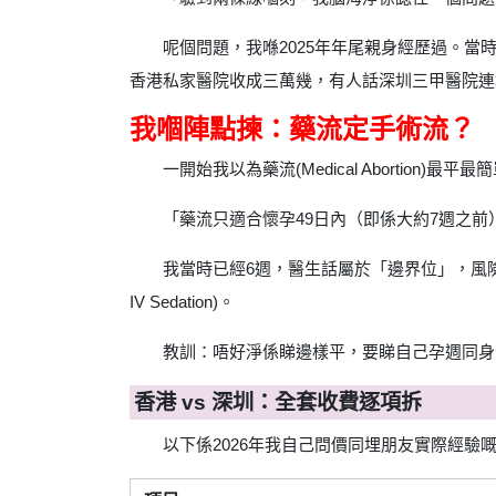
呢個問題，我喺2025年年尾親身經歷過。當
香港私家醫院收成三萬幾，有人話深圳三甲醫院連
我嗰陣點揀：藥流定手術流？
一開始我以為藥流(Medical Abortio
「藥流只適合懷孕49日內（即係大約7週之前
我當時已經6週，醫生話屬於「邊界位」，風險唔細。
IV Sedation)。
教訓：唔好淨係睇邊樣平，要睇自己孕週同身
香港 vs 深圳：全套收費逐項拆
以下係2026年我自己問價同埋朋友實際經