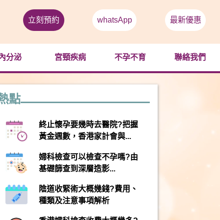
立刻預約
whatsApp
最新優惠
內分泌
宮頸疾病
不孕不育
聯絡我們
熱點
終止懷孕要幾時去醫院?把握
黃金週數，香港家計會與...
婦科檢查可以檢查不孕嗎?由
基礎篩查到深層造影...
陰道收緊術大概幾錢?費用、
種類及注意事項解析