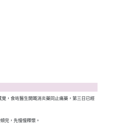
嘅感覺，食咗醫生開嘅消炎藥同止痛藥，第三日已經
密傾完，先慢慢釋懷。