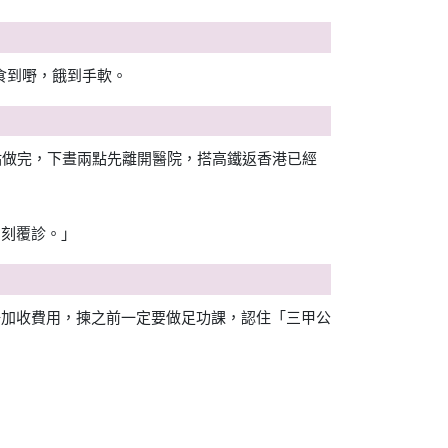
食到嘢，餓到手軟。
早十點做完，下晝兩點先離開醫院，搭高鐵返香港已經
即刻覆診。」
啲會臨場加收費用，揀之前一定要做足功課，認住「三甲公