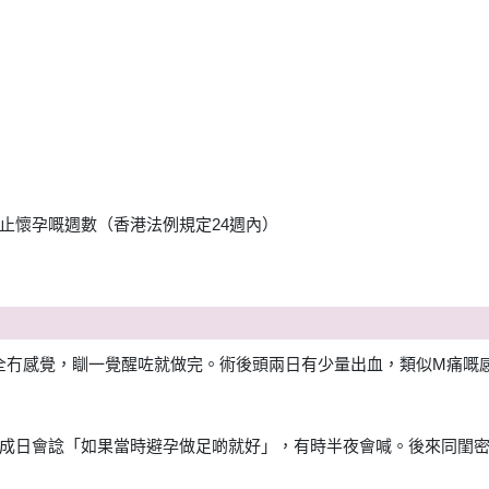
止懷孕嘅週數（香港法例規定24週內）
，完全冇感覺，瞓一覺醒咗就做完。術後頭兩日有少量出血，類似M痛
成日會諗「如果當時避孕做足啲就好」，有時半夜會喊。後來同閨