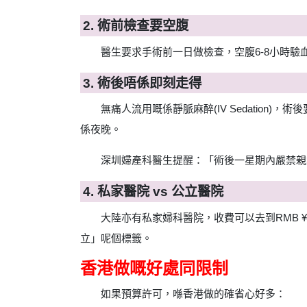
2. 術前檢查要空腹
醫生要求手術前一日做檢查，空腹6-8小時
3. 術後唔係即刻走得
無痛人流用嘅係靜脈麻醉(IV Sedatio
係夜晚。
深圳婦產科醫生提醒：「術後一星期內嚴禁親
4. 私家醫院 vs 公立醫院
大陸亦有私家婦科醫院，收費可以去到RMB ¥
立」呢個標籤。
香港做嘅好處同限制
如果預算許可，喺香港做的確省心好多：