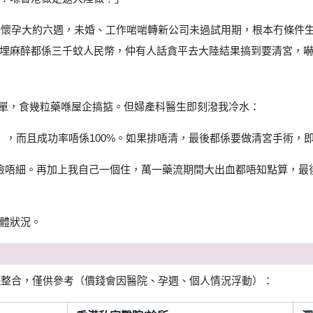
時懷孕大約六週，未婚、工作啱啱轉新公司未過試用期，根本冇條件生。
埋麻醉都係三千蚊人民幣，仲有人話貪平去大陸結果搞到要清宮，
n)最平最簡單，食幾粒藥喺屋企搞掂。但婦產科醫生即刻潑我冷水：
），而且成功率唔係100%。如果排唔清，最後都係要做清宮手術，
再加上我自己一個住，萬一藥流期間大出血都唔知點算，最後決定直接做無痛人
體狀況。
驗嘅整合，僅供參考（價錢會因醫院、孕週、個人情況浮動）：