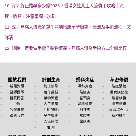
10. 深圳終止懷孕多少錢2026？香港女性北上人流費用攻略｜流
程、收費、注意事項一次睇
11. 深圳無痛人流幾多錢？深圳怡康早孕檢查、藥流及手術流程一文
睇清
12. 墮胎一定要做手術？藥物流產、無痛人流及手術方式全面比較
關於我們
計劃生育
婦科炎症
私密修復
新聞資訊
終止懷孕
婦科炎症
陰道緊縮
醫師團隊
落仔幾錢
陰道炎
處女膜修復
醫院問答
藥物流產
宮頸炎
陰唇修復
中醫
人工流產
婦科檢查
陰蒂修復
名醫專欄
打胎/堕胎
附件炎
私密维养
聯絡我們
早孕檢查
盆腔炎
私密脱毛
人流時間
尿道炎
落BB