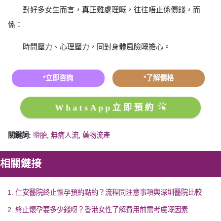
對好多女生而言，真正難處理嘅，往往唔止係價錢，而
係：
時間壓力、心理壓力，同對身體風險嘅擔心。
*立即咨詢
*了解價格
WhatsApp立即預約
關鍵詞:
墮胎
,
無痛人流
,
藥物流產
相關鏈接
1. 仁安醫院終止懷孕預約點約？流程同注意事項與深圳醫院比較
2. 終止懷孕要多少錢呀？香港女性了解費用前需考慮嘅因素