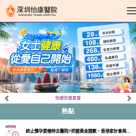
怡康优惠套餐
熱點
終止懷孕要幾時去醫院?把握黃金週數，香港家計會與...