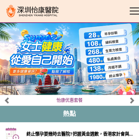
怡康优惠套餐
熱點
終止懷孕要幾時去醫院?把握黃金週數，香港家計會與...