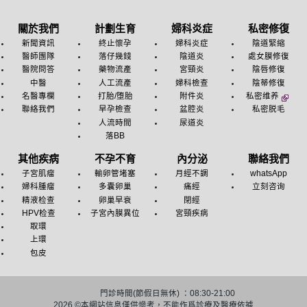
關於我們
計劃生育
婦科炎症
私密修復
新聞資訊
終止懷孕
婦科炎症
陰道緊縮
醫師團隊
落仔幾錢
陰道炎
處女膜修復
醫院問答
藥物流產
宮頸炎
陰唇修復
中醫
人工流產
婦科檢查
陰蒂修復
名醫專欄
打胎/堕胎
附件炎
私密维养
聯絡我們
早孕檢查
盆腔炎
私密脱毛
人流時間
尿道炎
落BB
其他疾病
不孕不育
內分泌
聯絡我們
子宮肌瘤
輸卵管堵塞
月經不調
whatsApp
婦科腫瘤
多囊卵巢
痛經
立刻咨询
精液检查
卵巢早衰
閉經
HPV检查
子宮內膜異位
宮頸疾病
取環
上環
包皮
門診時間(節假日無休) ：08:30-21:00
2026 ©
本網站信息僅供慘考，不能作爲診療及醫療依據