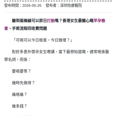
發布時間：2026-05-26 發布者：深圳怡康醫院
驗到兩條線可以即日
打胎
嗎？香港女生最關心嘅
早孕檢
查
、手術流程同收費問題
「可唔可以今日檢查，今日做埋？」
對好多意外懷孕女生嚟講，當下最想知道嘅，通常唔係醫
學名詞，而係：
要唔要等？
幾時先做得？
痛唔痛？
幾多錢？