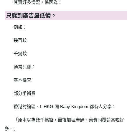
其實好多情況，係因為：
只睇到廣告最低價。
例如：
幾百蚊
千幾蚊
通常只係：
基本檢查
部分手術費
香港討論區、LIHKG 同 Baby Kingdom 都有人分享：
「原本以為幾千搞掂，最後加埋麻醉、藥費同覆診高咗好
多。」