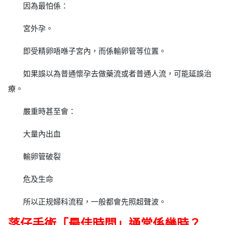
因為最怕係：
宮外孕。
即受精卵唔喺子宮內，而係輸卵管等位置。
如果誤以為普通懷孕去做藥流或者普通人流，可能延誤治
療。
嚴重時甚至會：
大量內出血
輸卵管破裂
危及生命
所以正规婦科流程，一般都會先照超聲波。
落仔手術「最佳時間」通常係幾時？