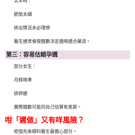
太早時：
胚胎太細
排出情況未必理想
醫生通常會按週數決定適唔適合藥流。
第三：容易估錯孕週
部分女生：
月經唔準
排卵遲
實際週數可能同自己估算有差距。
咁「遲做」又有咩風險？
呢個先係婦科醫生最擔心部分。