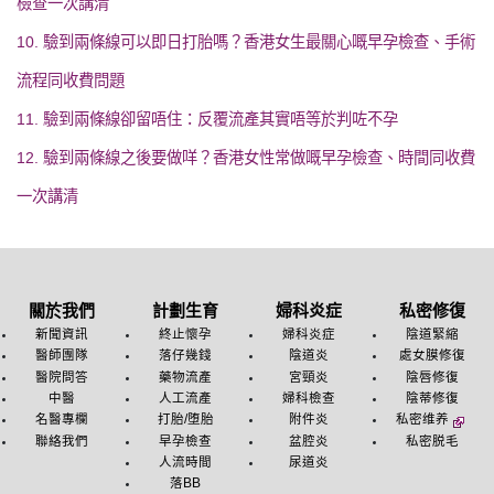
檢查一次講清
10. 驗到兩條線可以即日打胎嗎？香港女生最關心嘅早孕檢查、手術
流程同收費問題
11. 驗到兩條線卻留唔住：反覆流產其實唔等於判咗不孕
12. 驗到兩條線之後要做咩？香港女性常做嘅早孕檢查、時間同收費
一次講清
關於我們
計劃生育
婦科炎症
私密修復
新聞資訊
終止懷孕
婦科炎症
陰道緊縮
醫師團隊
落仔幾錢
陰道炎
處女膜修復
醫院問答
藥物流產
宮頸炎
陰唇修復
中醫
人工流產
婦科檢查
陰蒂修復
名醫專欄
打胎/堕胎
附件炎
私密维养
聯絡我們
早孕檢查
盆腔炎
私密脱毛
人流時間
尿道炎
落BB