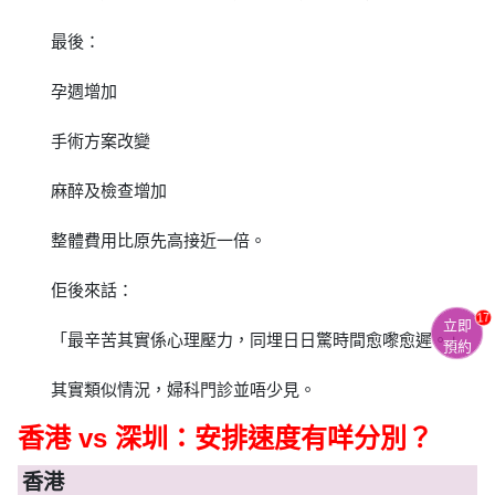
最後：
孕週增加
手術方案改變
麻醉及檢查增加
整體費用比原先高接近一倍。
佢後來話：
17
立即
「最辛苦其實係心理壓力，同埋日日驚時間愈嚟愈遲。」
預約
其實類似情況，婦科門診並唔少見。
香港 vs 深圳：安排速度有咩分別？
香港