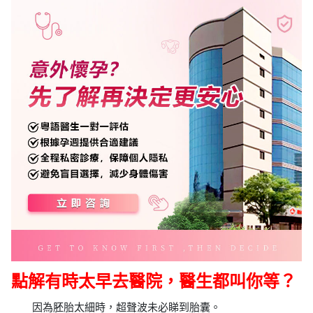
點解有時太早去醫院，醫生都叫你等？
因為胚胎太細時，超聲波未必睇到胎囊。