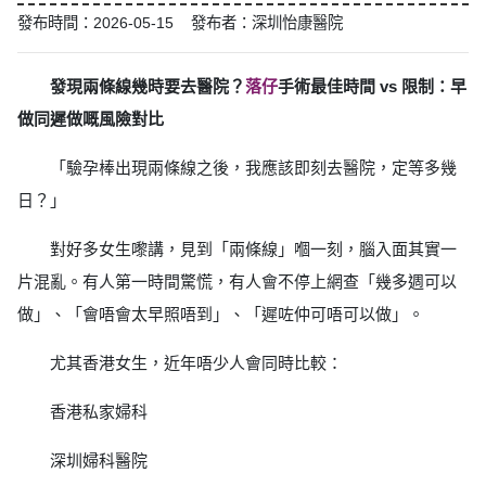
發布時間：2026-05-15 發布者：深圳怡康醫院
發現兩條線幾時要去醫院？
落仔
手術最佳時間 vs 限制：早
做同遲做嘅風險對比
「驗孕棒出現兩條線之後，我應該即刻去醫院，定等多幾
日？」
對好多女生嚟講，見到「兩條線」嗰一刻，腦入面其實一
片混亂。有人第一時間驚慌，有人會不停上網查「幾多週可以
做」、「會唔會太早照唔到」、「遲咗仲可唔可以做」。
尤其香港女生，近年唔少人會同時比較：
香港私家婦科
深圳婦科醫院