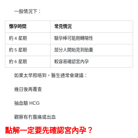
一般情況下：
懷孕時間
常見情況
約 4 星期
驗孕棒可能剛轉陽性
約 5 星期
部分人開始見到胎囊
約 6 星期
較容易確認宮內孕
如果太早照唔到，醫生通常會建議：
幾日後再覆查
抽血驗 HCG
觀察有冇腹痛或出血
點解一定要先確認宮內孕？