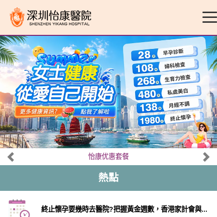
怡康优惠套餐
熱點
終止懷孕要幾時去醫院?把握黃金週數，香港家計會與...