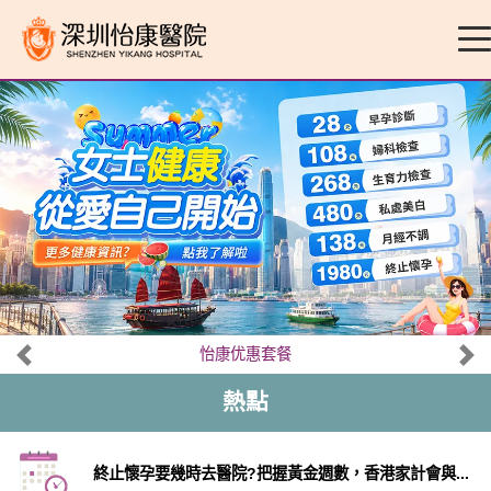
怡康优惠套餐
熱點
終止懷孕要幾時去醫院?把握黃金週數，香港家計會與...