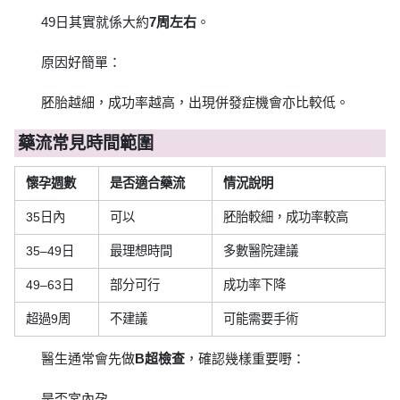
49日其實就係大約
7周左右
。
原因好簡單：
胚胎越細，成功率越高，出現併發症機會亦比較低。
藥流常見時間範圍
懷孕週數
是否適合藥流
情況說明
35日內
可以
胚胎較細，成功率較高
35–49日
最理想時間
多數醫院建議
49–63日
部分可行
成功率下降
超過9周
不建議
可能需要手術
醫生通常會先做
B超檢查
，確認幾樣重要嘢：
是否宮內孕