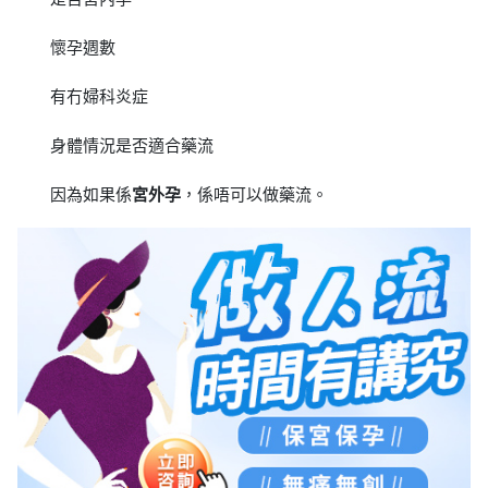
懷孕週數
有冇婦科炎症
身體情況是否適合藥流
因為如果係
宮外孕
，係唔可以做藥流。