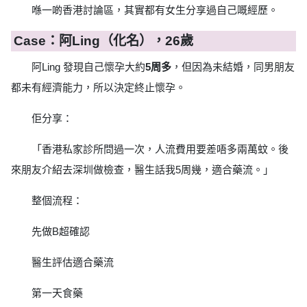
喺一啲香港討論區，其實都有女生分享過自己嘅經歷。
Case：阿Ling（化名），26歲
阿Ling 發現自己懷孕大約
5周多
，但因為未結婚，同男朋友
都未有經濟能力，所以決定終止懷孕。
佢分享：
「香港私家診所問過一次，人流費用要差唔多兩萬蚊。後
來朋友介紹去深圳做檢查，醫生話我5周幾，適合藥流。」
整個流程：
先做B超確認
醫生評估適合藥流
第一天食藥