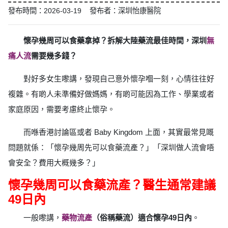
發布時間：2026-03-19 發布者：深圳怡康醫院
懷孕幾周可以食藥拿掉？拆解大陸藥流最佳時間，深圳
無
痛人流
需要幾多錢？
對好多女生嚟講，發現自己意外懷孕嗰一刻，心情往往好
複雜。有啲人未準備好做媽媽，有啲可能因為工作、學業或者
家庭原因，需要考慮終止懷孕。
而喺香港討論區或者 Baby Kingdom 上面，其實最常見嘅
問題就係：「懷孕幾周先可以食藥流產？」「深圳做人流會唔
會安全？費用大概幾多？」
懷孕幾周可以食藥流產？醫生通常建議
49日內
一般嚟講，
藥物流產
（俗稱藥流）適合懷孕49日內
。