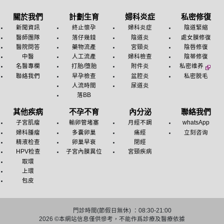
關於我們
計劃生育
婦科炎症
私密修復
新聞資訊
終止懷孕
婦科炎症
陰道緊縮
醫師團隊
落仔幾錢
陰道炎
處女膜修復
醫院問答
藥物流產
宮頸炎
陰唇修復
中醫
人工流產
婦科檢查
陰蒂修復
名醫專欄
打胎/堕胎
附件炎
私密维养
聯絡我們
早孕檢查
盆腔炎
私密脱毛
人流時間
尿道炎
落BB
其他疾病
不孕不育
內分泌
聯絡我們
子宮肌瘤
輸卵管堵塞
月經不調
whatsApp
婦科腫瘤
多囊卵巢
痛經
立刻咨询
精液检查
卵巢早衰
閉經
HPV检查
子宮內膜異位
宮頸疾病
取環
上環
包皮
門診時間(節假日無休) ：08:30-21:00
2026 ©
本網站信息僅供慘考，不能作爲診療及醫療依據