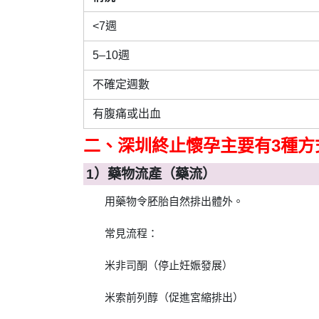
<7週
5–10週
不確定週數
有腹痛或出血
二、深圳終止懷孕主要有3種方
1）藥物流產（藥流）
用藥物令胚胎自然排出體外。
常見流程：
米非司酮（停止妊娠發展）
米索前列醇（促進宮縮排出）