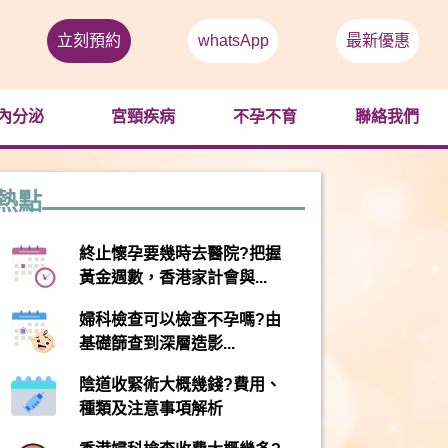
立刻預約
whatsApp
最新優惠
內分泌
宮頸疾病
不孕不育
聯絡我們
熱點
終止懷孕要幾時去醫院?把握
黃金週數，香港家計會與...
婦科檢查可以檢查不孕嗎?由
基礎篩查到深層造影...
陰道收緊術大概幾錢?費用、
種類及注意事項解析