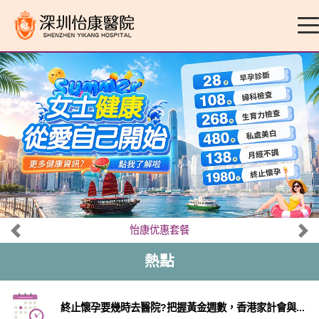
怡康优惠套餐
熱點
終止懷孕要幾時去醫院?把握黃金週數，香港家計會與...