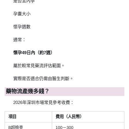
是否宮內孕
孕囊大小
懷孕週數
通常：
懷孕49日內（約7週）
屬於較常見藥流評估範圍。
實際是否適合仍需由醫生判斷。
藥物流產幾多錢？
2026年深圳市場常見參考收費：
項目
費用（人民幣）
B超檢查
100－300