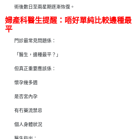
術後數日至兩星期逐漸恢復。
婦產科醫生提醒：唔好單純比較邊種最
平
門診最常見問題係：
「醫生，邊種最平？」
但真正重要應該係：
懷孕幾多週
是否宮內孕
有冇藥流禁忌
個人身體狀況
醫生指出：