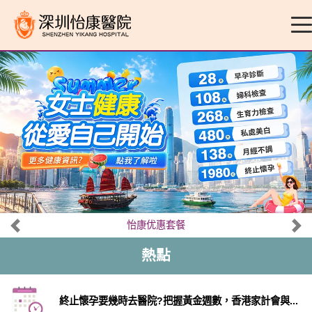
怡康优惠套餐
熱點
終止懷孕要幾時去醫院?把握黃金週數，香港家計會與...