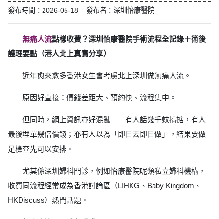
發布時間：2026-05-18 發布者：深圳怡康醫院
無痛人流
點樣收費？深圳怡康醫院手術流程全記錄＋術後
護理要點（港人北上真實分享）
近年愈來愈多香港女生會考慮北上深圳做無痛人流。
原因好直接：價錢差距大、預約快、流程集中。
但同時，網上資訊亦好混亂——有人話幾千蚊搞掂，有人
最後埋單幾倍價錢；亦有人以為「即日去即日做」，結果要做
足檢查先可以安排。
尤其係深圳婦科門診，例如怡康醫院呢類私立婦科機構，
收費同流程經常成為香港討論區（LIHKG、Baby Kingdom、
HKDiscuss）熱門話題。