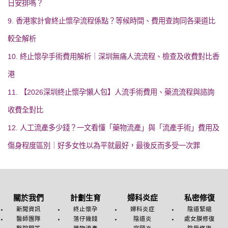
日安排嗎？
9. 香港家計會終止懷孕流程係點？等候時間、費用查詢同各渠道比
較全解析
10. 終止懷孕手術費用解析｜深圳無痛人流流程、檢查及收費對比香
港
11. 【2026深圳終止懷孕懶人包】人流手術費用、藥流流程與諮詢
收費全對比
12. 人工流產多少錢？一文看懂「藥物流產」與「流產手術」費用及
傷身程度區別｜好多女性以為平就最好，最後反而多受一次罪
關於我們
計劃生育
婦科炎症
私密修復
新聞資訊
終止懷孕
婦科炎症
陰道緊縮
醫師團隊
落仔幾錢
陰道炎
處女膜修復