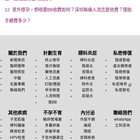
12. 意外懷孕，想唔要BB收費如何？深圳無痛人流怎麼收費？墮胎
手續費多少？
關於我們
計劃生育
婦科炎症
私密修復
新聞資訊
終止懷孕
婦科炎症
陰道緊縮
醫師團隊
落仔幾錢
陰道炎
處女膜修復
醫院問答
藥物流產
宮頸炎
陰唇修復
中醫
人工流產
婦科檢查
陰蒂修復
名醫專欄
打胎/堕胎
附件炎
私密维养
聯絡我們
早孕檢查
盆腔炎
私密脱毛
人流時間
尿道炎
落BB
其他疾病
不孕不育
內分泌
聯絡我們
子宮肌瘤
輸卵管堵塞
月經不調
whatsApp
婦科腫瘤
多囊卵巢
痛經
立刻咨询
精液检查
卵巢早衰
閉經
HPV检查
子宮內膜異位
宮頸疾病