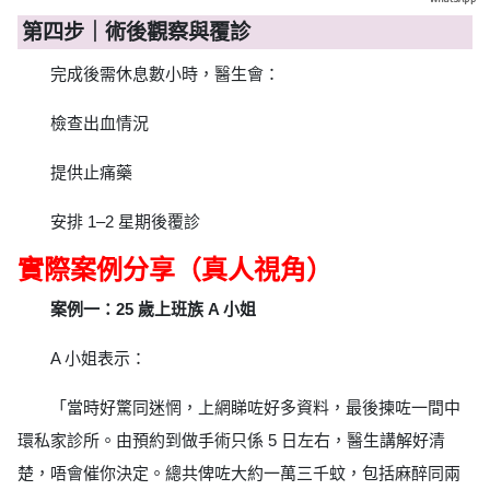
第四步｜術後觀察與覆診
完成後需休息數小時，醫生會：
檢查出血情況
提供止痛藥
安排 1–2 星期後覆診
實際案例分享（真人視角）
案例一：25 歲上班族 A 小姐
A 小姐表示：
「當時好驚同迷惘，上網睇咗好多資料，最後揀咗一間中
環私家診所。由預約到做手術只係 5 日左右，醫生講解好清
楚，唔會催你決定。總共俾咗大約一萬三千蚊，包括麻醉同兩