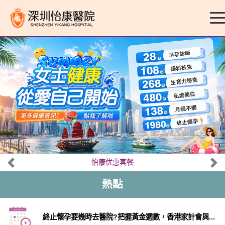
怡康优惠套餐
熱點
終止懷孕要幾時去醫院?把握黃金週數，香港家計會與...