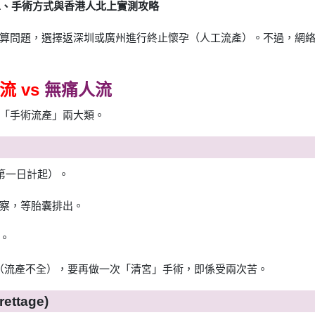
清單、手術方式與香港人北上實測攻略
算問題，選擇返深圳或廣州進行終止懷孕（人工流產）。不過，網
流 vs
無痛人流
「手術流產」兩大類。
期第一日計起）。
察，等胎囊排出。
。
乾淨（流產不全），要再做一次「清宮」手術，即係受兩次苦。
ettage)