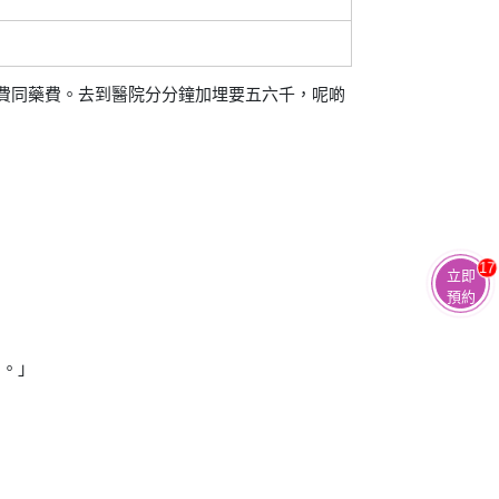
查費同藥費。去到醫院分分鐘加埋要五六千，呢啲
17
立即
預約
啲。」