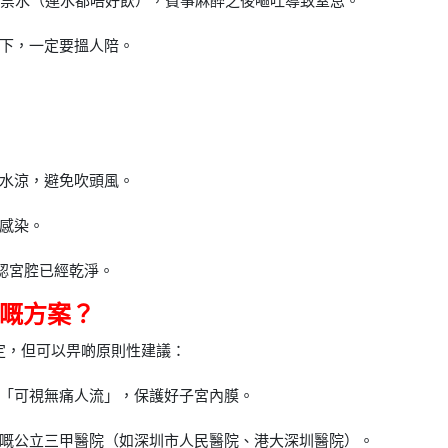
禁食禁水（連水都唔好飲），費事麻醉之後嘔吐導致窒息。
下，一定要搵人陪。
水涼，避免吹頭風。
感染。
，確認宮腔已經乾淨。
適嘅方案？
決定，但可以畀啲原則性建議：
「可視無痛人流」，保護好子宮內膜。
嘅公立三甲醫院（如深圳市人民醫院、港大深圳醫院）。