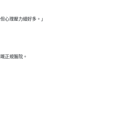
，但心理壓力細好多。」
」嘅正規醫院。