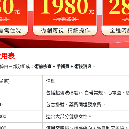
費用表
係由三部分組成：
術前檢查 + 手術費 + 術後消炎
。
民幣)
備註
包括超聲波(B超)、白帶常規、心電圖、
00
包含掛號、藥費同埋觀察費。
000
適合大部分健康女性。
000
使用宮腔鏡或超導導向，減低刮宮風險。