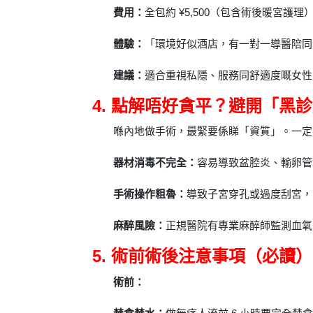
費用：
全包約 ¥5,500（包含術後暖宮護理
體驗：
「環境好似酒店，有一對一導醫陪同
建議：
適合重視私隱、服務同舒適度嘅女性
4. 點解唔好貪平？避開「黑
喺內地做手術，最緊要係睇「資質」。一定
器材消毒不完全：
容易導致盆腔炎、輸卵管
手術操作粗魯：
導致子宮穿孔或過度刮宮，
麻醉風險：
正規醫院有專業麻醉師監測血氧
5. 術前術後注意事項（必讀）
術前：