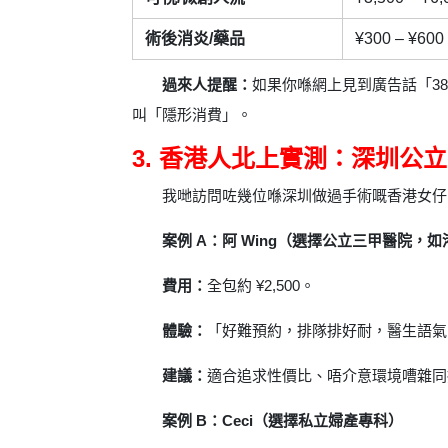
術後消炎/藥品
¥300 – ¥600
過來人提醒：
如果你喺網上見到廣告話「3
叫「隱形消費」。
3. 香港人北上實測：深圳公立
我哋訪問咗幾位喺深圳做過手術嘅香港女仔
案例 A：阿 Wing（選擇公立三甲醫院，
費用：
全包約 ¥2,500。
體驗：
「好難預約，排隊排好耐，醫生語氣
建議：
適合追求性價比、唔介意環境嘈雜同
案例 B：Ceci（選擇私立婦產專科）