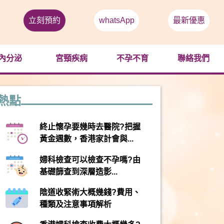
立刻預約
whatsApp
最新優惠
內分泌
宮頸疾病
不孕不育
聯絡我們
熱點
終止懷孕要幾時去醫院?把握
黃金週數，香港家計會與...
婦科檢查可以檢查不孕嗎?由
基礎篩查到深層造影...
陰道收緊術大概幾錢?費用、
種類及注意事項解析