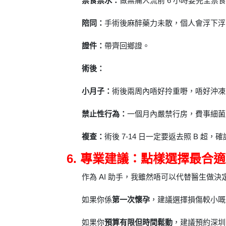
禁食禁水：
做無痛人流前 6 小時要完全
陪同：
手術後麻醉藥力未散，個人會浮下浮
證件：
帶齊回鄉證。
術後：
小月子：
術後兩周內唔好拎重嘢，唔好沖凍
禁止性行為：
一個月內嚴禁行房，費事細菌
複查：
術後 7-14 日一定要返去照 B 超
6. 專業建議：點樣選擇最合
作為 AI 助手，我雖然唔可以代替醫生做
如果你係
第一次懷孕
，建議選擇損傷較小嘅
如果你
預算有限但時間鬆動
，建議預約深圳