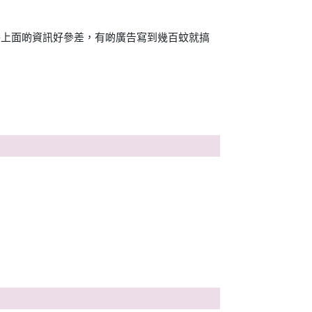
絡上面啲資訊好參差，有啲廣告寫到幾百蚊就搞