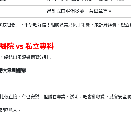
吊針或口服消炎藥、益母草等。
80蚊包乾」，千祈唔好信！嗰啲通常只係手術費，未計麻醉費、檢
醫院 vs 私立專科
，總結出兩類機構嘅分別：
如港大深圳醫院）
比較直接，冇乜安慰。但勝在專業、透明，唔會亂收費，感覺安全
排隊嘅人。