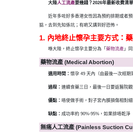
大陸
人工流產
要幾錢？2026年最新收費
近年多咗好多香港女性因為預約排期或者預
掂，去到先知係坑；有啲又講到好恐怖。
1. 內地終止懷孕主要方式：藥
喺大陸，終止懷孕主要分為「
藥物流產
」同
藥物流產 (Medical Abortion)
適用時間：
懷孕 49 天內（由最後一次經
過程：
連續食藥三日，最後一日要返醫院觀
優點：
唔使做手術，對子宮內膜損傷相對細
缺點：
成功率約 90%-95%，如果排唔
無痛人工流產 (Painless Suction Cur