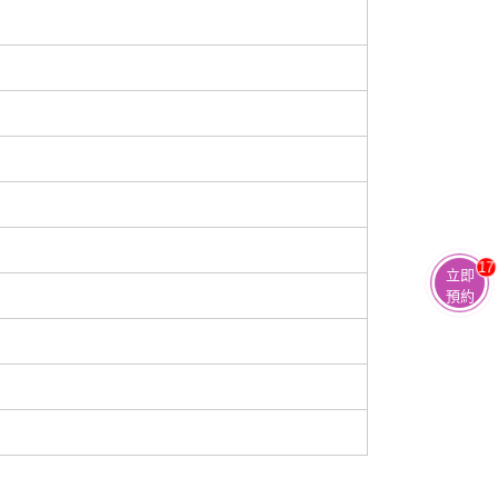
17
立即
預約