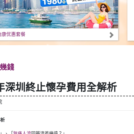
怡康优惠套餐
幾錢
6年深圳終止懷孕費用全解析
院
解析
」、「
無痛人流
同藥流差幾遠？」