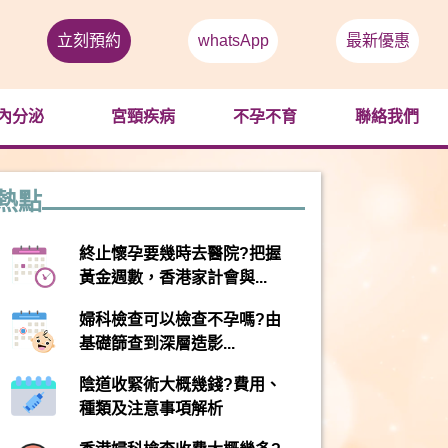
立刻預約
whatsApp
最新優惠
內分泌
宮頸疾病
不孕不育
聯絡我們
熱點
終止懷孕要幾時去醫院?把握
黃金週數，香港家計會與...
婦科檢查可以檢查不孕嗎?由
基礎篩查到深層造影...
陰道收緊術大概幾錢?費用、
種類及注意事項解析