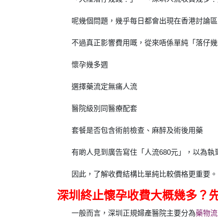
呢幾個問題，幾乎每日都會出現在香港討論區、Fac
不過真正影響費用嘅，從來唔係單純「落仔幾
懷孕幾多週
選擇藥流定無痛人流
醫院級別同醫療配套
套餐是否包含術前檢查、麻醉及術後用藥
有啲人見到廣告寫住「人流680元」，以為
因此，了解收費結構比單純比較價格更重要。
深圳終止懷孕收費大概幾多？
一般而言，深圳正規婦產醫院主要分為
藥物流