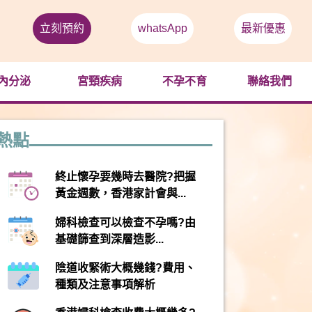
立刻預約
whatsApp
最新優惠
內分泌
宮頸疾病
不孕不育
聯絡我們
熱點
終止懷孕要幾時去醫院?把握
黃金週數，香港家計會與...
婦科檢查可以檢查不孕嗎?由
基礎篩查到深層造影...
陰道收緊術大概幾錢?費用、
種類及注意事項解析