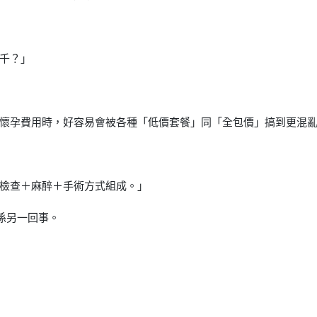
千？」
懷孕費用時，好容易會被各種「低價套餐」同「全包價」搞到更混
檢查＋麻醉＋手術方式組成。」
係另一回事。