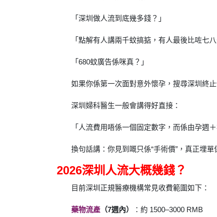
「深圳做人流到底幾多錢？」
「點解有人講兩千蚊搞掂，有人最後比咗七八
「680蚊廣告係咪真？」
如果你係第一次面對意外懷孕，搜尋深圳終止
深圳婦科醫生一般會講得好直接：
「人流費用唔係一個固定數字，而係由孕週＋
換句話講：你見到嘅只係“手術價”，真正埋單
2026深圳人流大概幾錢？
目前深圳正規醫療機構常見收費範圍如下：
藥物流產
（7週內）
：約 1500–3000 RMB