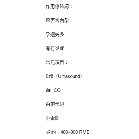
作用係確認：
是否宮內孕
孕週幾多
有冇炎症
常見項目：
B超（Ultrasound）
血HCG
白帶常規
心電圖
💰 約：400–800 RMB