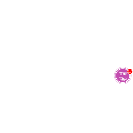
17
立即
預約