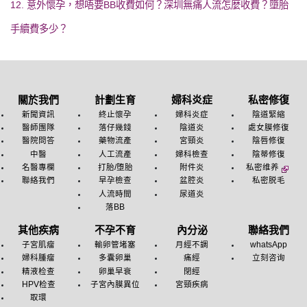
12. 意外懷孕，想唔要BB收費如何？深圳無痛人流怎麼收費？墮胎
手續費多少？
關於我們
計劃生育
婦科炎症
私密修復
新聞資訊
終止懷孕
婦科炎症
陰道緊縮
醫師團隊
落仔幾錢
陰道炎
處女膜修復
醫院問答
藥物流產
宮頸炎
陰唇修復
中醫
人工流產
婦科檢查
陰蒂修復
名醫專欄
打胎/堕胎
附件炎
私密维养
聯絡我們
早孕檢查
盆腔炎
私密脱毛
人流時間
尿道炎
落BB
其他疾病
不孕不育
內分泌
聯絡我們
子宮肌瘤
輸卵管堵塞
月經不調
whatsApp
婦科腫瘤
多囊卵巢
痛經
立刻咨询
精液检查
卵巢早衰
閉經
HPV检查
子宮內膜異位
宮頸疾病
取環