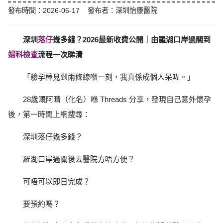
發布時間：2026-06-17 發布者：深圳怡康醫院
深圳
落仔
幾多錢？2026最新收費公開｜由羅湖口岸過關到
婦科檢查
流程一次睇清
「驗孕棒見到兩條線嗰一刻，我真係成個人呆咗。」
28歲嘅阿晴（化名）喺 Threads 分享，發現自己意外懷孕
後，第一時間上網搜尋：
深圳落仔幾多錢？
羅湖口岸過關後去醫院方唔方便？
可唔可以即日完成？
要預約嗎？