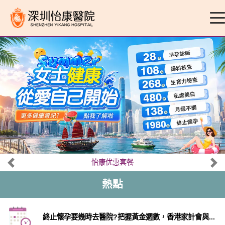
怡康优惠套餐
熱點
終止懷孕要幾時去醫院?把握黃金週數，香港家計會與...