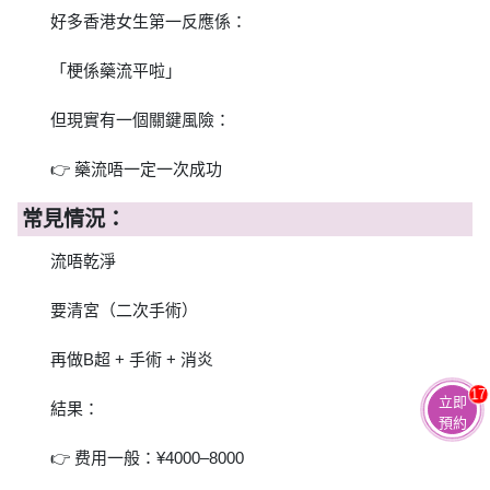
好多香港女生第一反應係：
「梗係藥流平啦」
但現實有一個關鍵風險：
👉 藥流唔一定一次成功
常見情況：
流唔乾淨
要清宮（二次手術）
再做B超 + 手術 + 消炎
17
立即
結果：
預約
👉 费用一般：¥4000–8000