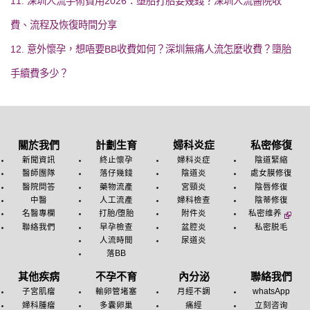
11. 深圳人流手術費用2026：墮胎打胎要幾錢？深圳人流醫院收
費、流程及恢復時間分享
12. 意外懷孕，想唔要BB收費如何？深圳無痛人流怎麼收費？墮胎
手續費多少？
關於我們
計劃生育
婦科炎症
私密修復
新聞資訊
終止懷孕
婦科炎症
陰道緊縮
醫師團隊
落仔幾錢
陰道炎
處女膜修復
醫院問答
藥物流產
宮頸炎
陰唇修復
中醫
人工流產
婦科檢查
陰蒂修復
名醫專欄
打胎/堕胎
附件炎
私密维养
聯絡我們
早孕檢查
盆腔炎
私密脱毛
人流時間
尿道炎
落BB
其他疾病
不孕不育
內分泌
聯絡我們
子宮肌瘤
輸卵管堵塞
月經不調
whatsApp
婦科腫瘤
多囊卵巢
痛經
立刻咨询