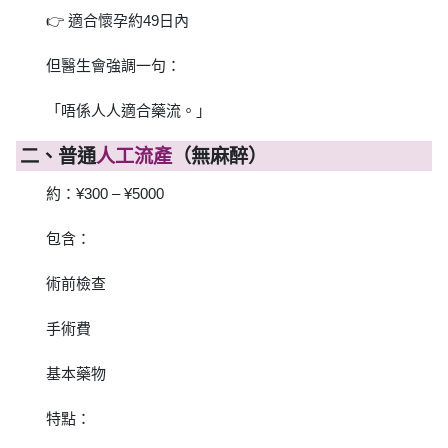
👉 適合懷孕約49日內
但醫生會強調一句：
「唔係人人適合藥流。」
二、普通
人工流產
（無麻醉）
約：¥300 – ¥5000
包含：
術前檢查
手術費
基本藥物
特點：