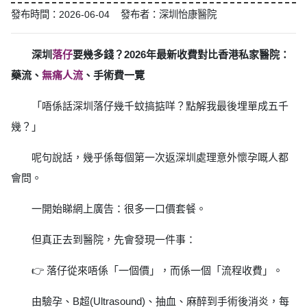
發布時間：2026-06-04 發布者：深圳怡康醫院
深圳
落仔
要幾多錢？2026年最新收費對比香港私家醫院：
藥流、
無痛人流
、手術費一覽
「唔係話深圳落仔幾千蚊搞掂咩？點解我最後埋單成五千
幾？」
呢句說話，幾乎係每個第一次返深圳處理意外懷孕嘅人都
會問。
一開始睇網上廣告：很多一口價套餐。
但真正去到醫院，先會發現一件事：
👉 落仔從來唔係「一個價」，而係一個「流程收費」。
由驗孕、B超(Ultrasound)、抽血、麻醉到手術後消炎，每