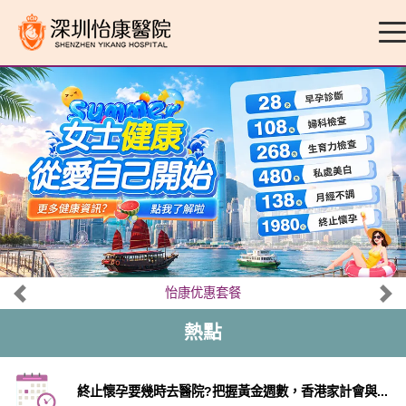
怡康优惠套餐
熱點
終止懷孕要幾時去醫院?把握黃金週數，香港家計會與...