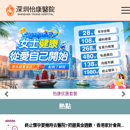
怡康优惠套餐
熱點
終止懷孕要幾時去醫院?把握黃金週數，香港家計會與...