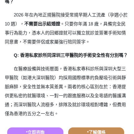
嗎？
2026 年在內地正規醫院接受常規早期人工流產（孕週小於
10 週），
不需要出示結婚證
。只要你年滿 18 歲，具備完全民
事行為能力，憑本人的回鄉證就可以獨立就診並簽署手術知情
同意書，不需要伴侶或家屬強行陪同簽字。
Q: 香港私家診所同深圳三甲醫院的手術安全性有分別嗎？
在醫療設備與技術層面，香港私家專科診所與深圳大型三
甲醫院（如港大深圳醫院）均採用國際標準的負壓吸引術與靜
脈麻醉，安全性並無本質差異。兩者的核心區別在於：香港提
供更私密的就醫環境、一對一的跟進服務以及全粵語的醫護溝
通；而深圳醫院人流極多，排隊及就診環境相對嘈雜，但費用
僅為香港的五分之一左右。
*立即咨詢
*了解價格