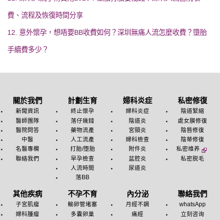
費、流程及恢復時間分享
12. 意外懷孕，想唔要BB收費如何？深圳無痛人流怎麼收費？墮胎
手續費多少？
關於我們
計劃生育
婦科炎症
私密修復
新聞資訊
終止懷孕
婦科炎症
陰道緊縮
醫師團隊
落仔幾錢
陰道炎
處女膜修復
醫院問答
藥物流產
宮頸炎
陰唇修復
中醫
人工流產
婦科檢查
陰蒂修復
名醫專欄
打胎/堕胎
附件炎
私密维养
聯絡我們
早孕檢查
盆腔炎
私密脱毛
人流時間
尿道炎
落BB
其他疾病
不孕不育
內分泌
聯絡我們
子宮肌瘤
輸卵管堵塞
月經不調
whatsApp
婦科腫瘤
多囊卵巢
痛經
立刻咨询