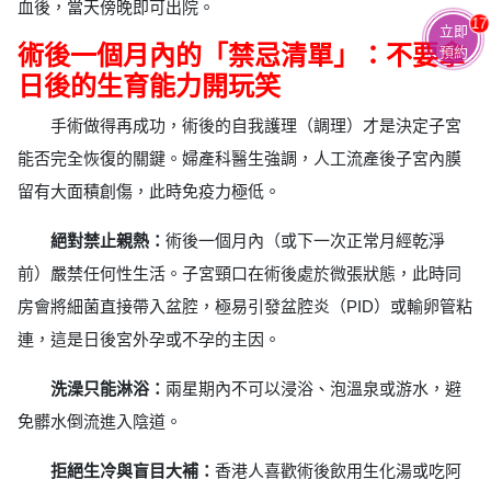
血後，當天傍晚即可出院。
17
立即
術後一個月內的「禁忌清單」：不要拿
預約
日後的生育能力開玩笑
手術做得再成功，術後的自我護理（調理）才是決定子宮
能否完全恢復的關鍵。婦產科醫生強調，人工流產後子宮內膜
留有大面積創傷，此時免疫力極低。
絕對禁止親熱：
術後一個月內（或下一次正常月經乾淨
前）嚴禁任何性生活。子宮頸口在術後處於微張狀態，此時同
房會將細菌直接帶入盆腔，極易引發盆腔炎（PID）或輸卵管粘
連，這是日後宮外孕或不孕的主因。
洗澡只能淋浴：
兩星期內不可以浸浴、泡溫泉或游水，避
免髒水倒流進入陰道。
拒絕生冷與盲目大補：
香港人喜歡術後飲用生化湯或吃阿