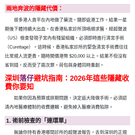
兩地奔波的隱藏代價：
很多港人貪平在內地做了藥流，隨即返港工作。結果一星
期後下體持續大出血，在香港私家診所頂唔順求醫，經超聲波
（US）檢查發現子宮內有殘留組織，必須即時進行清宮手術
（Curettage）。這時候，香港私家診所的緊急清宮手術費往往
比常規人流更貴，隨時開價港幣 $20,000 以上。結果不但沒有
省到錢，反而受了兩次罪，荷包與身體同時重創。
深圳
落仔
避坑指南：2026年這些隱藏收
費你要知
如果你因為預算或排期問題，決定返大陸做手術，必須認
清內地醫療體制的收費邏輯，避免掉入醫療消費陷阱。
1. 術前檢查的「連環單」
無論你持有香港哪間診所的超聲波報告，去到深圳的正規