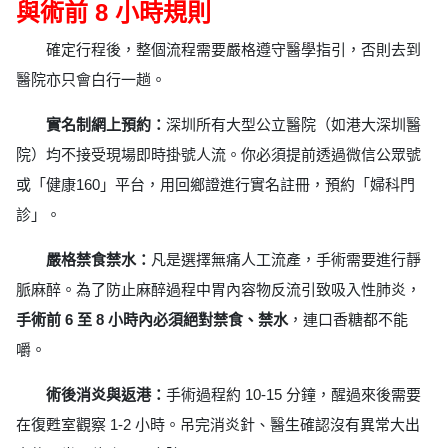
與術前 8 小時規則
確定行程後，整個流程需要嚴格遵守醫學指引，否則去到
醫院亦只會白行一趟。
實名制網上預約：
深圳所有大型公立醫院（如港大深圳醫
院）均不接受現場即時掛號人流。你必須提前透過微信公眾號
或「健康160」平台，用回鄉證進行實名註冊，預約「婦科門
診」。
嚴格禁食禁水：
凡是選擇無痛人工流產，手術需要進行靜
脈麻醉。為了防止麻醉過程中胃內容物反流引致吸入性肺炎，
手術前 6 至 8 小時內必須絕對禁食、禁水
，連口香糖都不能
嚼。
術後消炎與返港：
手術過程約 10-15 分鐘，醒過來後需要
在復甦室觀察 1-2 小時。吊完消炎針、醫生確認沒有異常大出