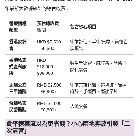
年最新大數據統計的綜合收費：
醫療機構
預估總收費
包含核心項目
類型
區間
香港家計
HKD $5,500
術前評估、手術/藥物、術後首
會
– $8,500
次覆診
香港私家
HKD
醫生手術費、麻醉費、診所日
婦產科診
$18,000 –
間化驗費
所
$35,000
深圳公立
RMB $2,500
術前常規化驗、超聲波、無痛
三甲醫院
– $6,800+
麻醉、手術費、術後吊針
深圳私家
RMB $3,000
人流套餐
民營醫院
– $8,800+
貪平揀藥流以為更省錢？小心兩地奔波引發「二
次清宮」