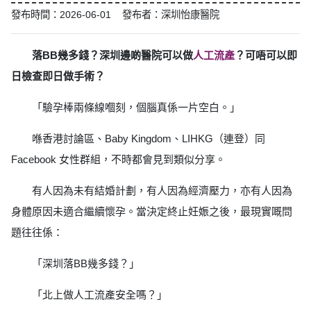
發布時間：2026-06-01 發布者：深圳怡康醫院
落BB幾多錢？深圳邊啲醫院可以做
人工流產
？可唔可以即
日檢查即日做手術？
「驗孕棒兩條線嗰刻，個腦真係一片空白。」
喺香港討論區、Baby Kingdom、LIHKG（連登）同
Facebook 女性群組，不時都會見到類似分享。
有人因為未有結婚計劃，有人因為經濟壓力，亦有人因為
身體原因未適合繼續懷孕。當決定終止妊娠之後，最現實嘅問
題往往係：
「深圳落BB幾多錢？」
「北上做人工流產安全嗎？」