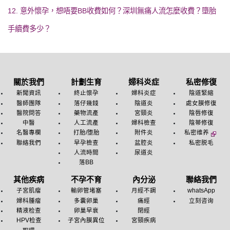
12. 意外懷孕，想唔要BB收費如何？深圳無痛人流怎麼收費？墮胎
手續費多少？
關於我們
計劃生育
婦科炎症
私密修復
新聞資訊
終止懷孕
婦科炎症
陰道緊縮
醫師團隊
落仔幾錢
陰道炎
處女膜修復
醫院問答
藥物流產
宮頸炎
陰唇修復
中醫
人工流產
婦科檢查
陰蒂修復
名醫專欄
打胎/堕胎
附件炎
私密维养
聯絡我們
早孕檢查
盆腔炎
私密脱毛
人流時間
尿道炎
落BB
其他疾病
不孕不育
內分泌
聯絡我們
子宮肌瘤
輸卵管堵塞
月經不調
whatsApp
婦科腫瘤
多囊卵巢
痛經
立刻咨询
精液检查
卵巢早衰
閉經
HPV检查
子宮內膜異位
宮頸疾病