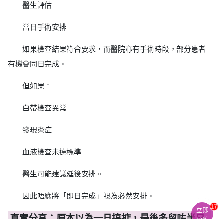
醫生評估
當日手術安排
如果檢查結果符合要求，而醫院亦有手術時段，部分患者
有機會同日完成。
但如果：
白帶檢查異常
發現炎症
血液檢查未達標準
醫生可能建議延後安排。
因此唔應將「即日完成」視為必然安排。
17
立即
真實分享：原本以為一日搞掂，最後多留咗半日