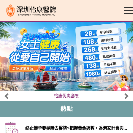
怡康优惠套餐
熱點
終止懷孕要幾時去醫院?把握黃金週數，香港家計會與...