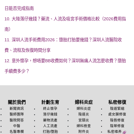
日能否完成指南
10. 大陸落仔幾錢？藥流、人流及吸宮手術價格比較（2026費用指
南）
11. 深圳人流手術費用2026：墮胎打胎要幾錢？深圳人流醫院收
費、流程及恢復時間分享
12. 意外懷孕，想唔要BB收費如何？深圳無痛人流怎麼收費？墮胎
手續費多少？
關於我們
計劃生育
婦科炎症
私密修復
新聞資訊
終止懷孕
婦科炎症
陰道緊縮
醫師團隊
落仔幾錢
陰道炎
處女膜修復
醫院問答
藥物流產
宮頸炎
陰唇修復
中醫
人工流產
婦科檢查
陰蒂修復
名醫專欄
打胎/堕胎
附件炎
私密维养