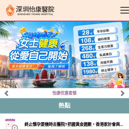
怡康优惠套餐
熱點
終止懷孕要幾時去醫院?把握黃金週數，香港家計會與...