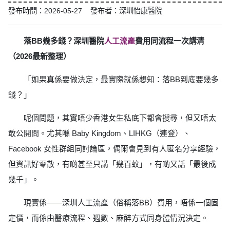
發布時間：2026-05-27 發布者：深圳怡康醫院
落BB幾多錢？深圳醫院
人工流產
費用同流程一次講清
（2026最新整理）
「如果真係要做決定，最實際就係想知：落BB到底要幾多
錢？」
呢個問題，其實唔少香港女生私底下都會搜尋，但又唔太
敢公開問。尤其喺 Baby Kingdom、LIHKG（連登）、
Facebook 女性群組同討論區，偶爾會見到有人匿名分享經驗，
但資訊好零散，有啲甚至只講「幾百蚊」，有啲又話「最後成
幾千」。
現實係——深圳人工流產（俗稱落BB）費用，唔係一個固
定價，而係由醫療流程、週數、麻醉方式同身體情況決定。