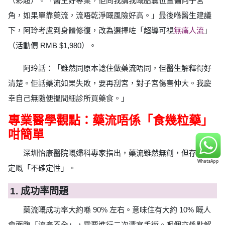
（彩超）。「醫生好專業，佢同我講我嘅胎囊位置偏向子宮
角，如果單靠藥流，流唔乾淨嘅風險好高。」最後喺醫生建議
下，阿玲考慮到身體修復，改為選擇咗「超導可視
無痛人流
」
（活動價 RMB $1,980）。
阿玲話：「雖然同原本諗住做藥流唔同，但醫生解釋得好
清楚。佢話藥流如果失敗，要再刮宮，對子宮傷害仲大。我慶
幸自己無隨便搵間細診所買藥食。」
專業醫學觀點：藥流唔係「食幾粒藥」
咁簡單
深圳怡康醫院嘅婦科專家指出，藥流雖然無創，但存在一
定嘅「不確定性」。
1. 成功率問題
藥流嘅成功率大約喺 90% 左右。意味住有大約 10% 嘅人
會面臨「流產不全」，需要進行二次清宮手術。呢個亦係點解