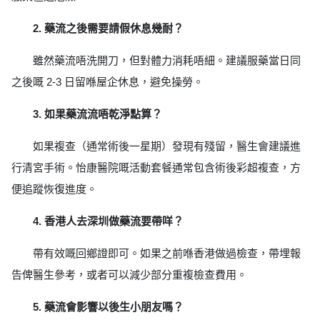
2. 藥流之後需要請假休息幾耐？
雖然藥流唔洗開刀，但對體力消耗唔細。建議服藥當日同
之後嘅 2-3 日留喺屋企休息，避免操勞。
3. 如果藥流流唔乾淨點算？
如果複查（通常術後一星期）發現有殘留，醫生會建議進
行清宮手術。怡康醫院嘅活動套餐通常包含術後彩超複查，方
便追蹤恢復進度。
4. 香港人去深圳做藥流要帶咩？
帶有效嘅回鄉證即可。如果之前喺香港做過檢查，帶埋報
告俾醫生參考，或者可以減少部分重複檢查費用。
5. 藥流會影響以後生小朋友嗎？