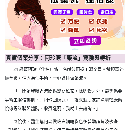
真實個案分享：阿玲嘅「藥流」驚險與轉折
24 歲嘅阿玲（化名）係一名喺沙田返工嘅文員。發現意外
懷孕後，佢因為怕手術，一心諗住做藥流。
「一開始我喺香港問過幾間私家，除咗貴之外，最驚係要
等醫生寫信排期。」阿玲回憶道，「後來聽朋友講深圳怡康醫
院係專科聯盟醫院，收費透明，我就上去諮詢。」
到院後，醫生幫阿玲做咗詳細嘅彩色多普勒超聲波檢查