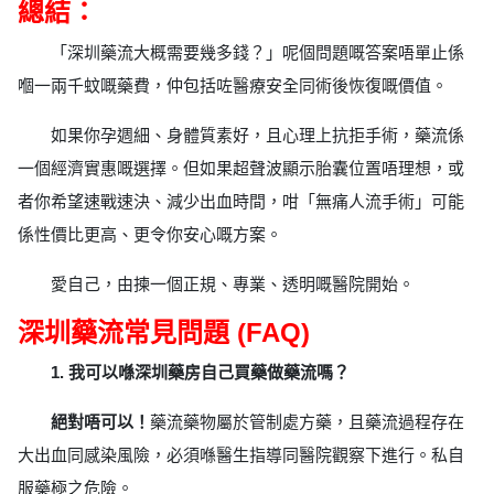
總結：
「深圳藥流大概需要幾多錢？」呢個問題嘅答案唔單止係
嗰一兩千蚊嘅藥費，仲包括咗醫療安全同術後恢復嘅價值。
如果你孕週細、身體質素好，且心理上抗拒手術，藥流係
一個經濟實惠嘅選擇。但如果超聲波顯示胎囊位置唔理想，或
者你希望速戰速決、減少出血時間，咁「無痛人流手術」可能
係性價比更高、更令你安心嘅方案。
愛自己，由揀一個正規、專業、透明嘅醫院開始。
深圳藥流常見問題 (FAQ)
1. 我可以喺深圳藥房自己買藥做藥流嗎？
絕對唔可以！
藥流藥物屬於管制處方藥，且藥流過程存在
大出血同感染風險，必須喺醫生指導同醫院觀察下進行。私自
服藥極之危險。