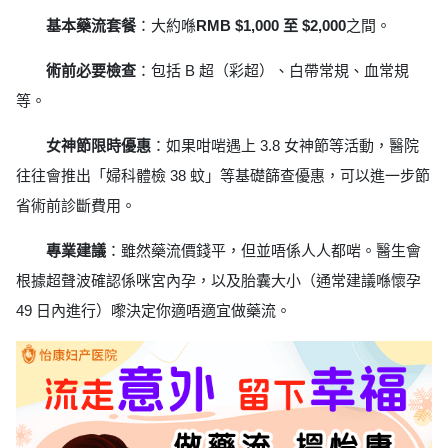
基本藥流套餐
：大約喺
RMB $1,000 至 $2,000
之間。
術前必要檢查
：包括 B 超（彩超）、白帶常規、血常規
等。
女神節限時優惠
：如果咁啱遇上 3.8 女神節等活動，醫院
往往會推出「婦科體檢 38 蚊」等基礎篩查優惠，可以進一步節
省術前診斷費用。
專業建議
：雖然藥流價錢平，但並唔係人人都啱。醫生會
根據超聲波確認係咪宮內孕，以及胎囊大小（通常建議喺懷孕
49 日內進行）嚟決定你適唔適宜做藥流。