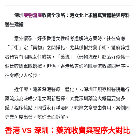
深圳
藥物流產
收費全攻略：港女北上求醫真實體驗與專科
醫生建議
意外懷孕，好多香港女性喺考慮解決方案時，往往會喺
「手術」定「藥物」之間掙扎。尤其係對於驚手術、驚麻醉或
者預算有限嘅女仔嚟講，「藥流」（藥物流產）聽落好似係一
個比較簡單嘅選擇。但係，香港私家診所嘅藥流收費同程序往
往令唔少人卻步。
近年嚟，隨着深港醫療一體化，去深圳正規專科醫院進行
藥流成為咗唔少港女嘅新選擇。究竟深圳藥流大概需要幾多
錢？程序係點？同香港有咩唔同？呢篇文章會由費用、案例同
專業角度出發，幫你全面拆解。
香港 VS 深圳：藥流收費與程序大對比