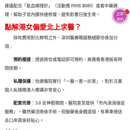
建議配合「氣血調理針」（活動價 RMB $680）或者中藥調
17
立即
理，幫助子宮內膜快速修復，避免影響日後生育。
預約
點解港女偏愛北上求醫？
除咗費用對比鮮明之外，深圳醫療嘅服務細節亦係加分
項：
預約極速
：透過微信或電話即可預約，無需像香港般長時
間排期。
私隱保護
：怡康醫院實行「一醫一患一診室」，對於注重
個人私隱嘅港人嚟講非常安心。
配套完善
：3.8 女神節期間，醫院甚至提供「市內滴滴接送
服務」。雖然藥流唔係手術，但服藥後身體虛弱，有專車接送
去口岸真係好貼心。