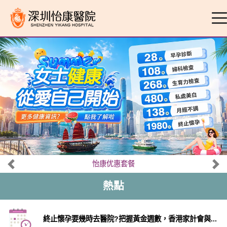
怡康优惠套餐
熱點
終止懷孕要幾時去醫院?把握黃金週數，香港家計會與...