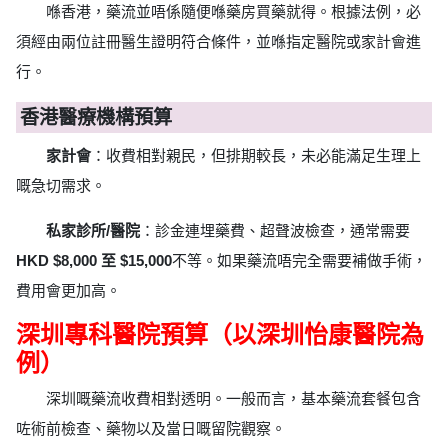
喺香港，藥流並唔係隨便喺藥房買藥就得。根據法例，必
須經由兩位註冊醫生證明符合條件，並喺指定醫院或家計會進
行。
香港醫療機構預算
家計會
：收費相對親民，但排期較長，未必能滿足生理上
嘅急切需求。
私家診所/醫院
：診金連埋藥費、超聲波檢查，通常需要
HKD $8,000 至 $15,000
不等。如果藥流唔完全需要補做手術，
費用會更加高。
深圳專科醫院預算（以深圳怡康醫院為
例）
深圳嘅藥流收費相對透明。一般而言，基本藥流套餐包含
咗術前檢查、藥物以及當日嘅留院觀察。