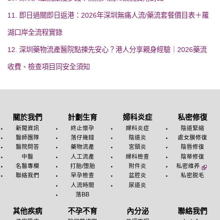
11. 即日過關即日返港：2026年深圳無痛人流/藥流套餐價目表＋羅
湖口岸全流程實錄
12. 深圳藥物流產醫院點揀先安心？港人分享親身經驗｜2026藥流
收費、檢查項目同安全須知
關於我們
計劃生育
婦科炎症
私密修復
新聞資訊
終止懷孕
婦科炎症
陰道緊縮
醫師團隊
落仔幾錢
陰道炎
處女膜修復
醫院問答
藥物流產
宮頸炎
陰唇修復
中醫
人工流產
婦科檢查
陰蒂修復
名醫專欄
打胎/堕胎
附件炎
私密维养
聯絡我們
早孕檢查
盆腔炎
私密脱毛
人流時間
尿道炎
落BB
其他疾病
不孕不育
內分泌
聯絡我們