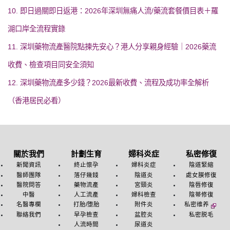
10. 即日過關即日返港：2026年深圳無痛人流/藥流套餐價目表＋羅
湖口岸全流程實錄
11. 深圳藥物流產醫院點揀先安心？港人分享親身經驗｜2026藥流
收費、檢查項目同安全須知
12. 深圳藥物流產多少錢？2026最新收費、流程及成功率全解析
（香港居民必看）
關於我們
計劃生育
婦科炎症
私密修復
新聞資訊
終止懷孕
婦科炎症
陰道緊縮
醫師團隊
落仔幾錢
陰道炎
處女膜修復
醫院問答
藥物流產
宮頸炎
陰唇修復
中醫
人工流產
婦科檢查
陰蒂修復
名醫專欄
打胎/堕胎
附件炎
私密维养
聯絡我們
早孕檢查
盆腔炎
私密脱毛
人流時間
尿道炎