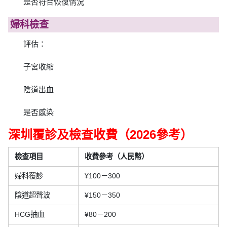
是否符合恢復情況
婦科檢查
評估：
子宮收縮
陰道出血
是否感染
深圳覆診及檢查收費（2026參考）
檢查項目
收費參考（人民幣）
婦科覆診
¥100－300
陰道超聲波
¥150－350
HCG抽血
¥80－200