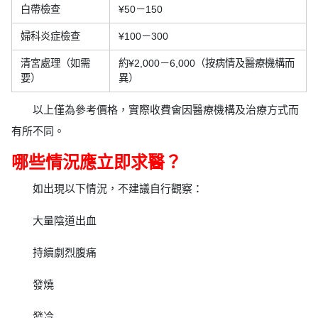
白帶檢查
¥50－150
婦科炎症檢查
¥100－300
清宮處理（如需
約¥2,000－6,000（按病情及醫療機構而
要）
異）
以上僅為參考價格，實際收費會因醫療機構及治療方式而
有所不同。
哪些情況應立即求醫？
如出現以下情況，不建議自行觀察：
大量陰道出血
持續劇烈腹痛
發燒
發冷