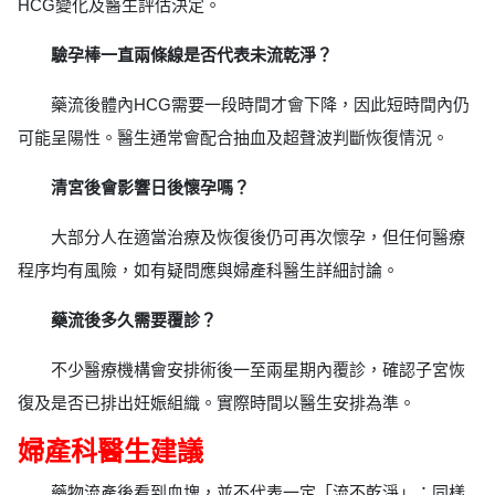
HCG變化及醫生評估決定。
驗孕棒一直兩條線是否代表未流乾淨？
藥流後體內HCG需要一段時間才會下降，因此短時間內仍
可能呈陽性。醫生通常會配合抽血及超聲波判斷恢復情況。
清宮後會影響日後懷孕嗎？
大部分人在適當治療及恢復後仍可再次懷孕，但任何醫療
程序均有風險，如有疑問應與婦產科醫生詳細討論。
藥流後多久需要覆診？
不少醫療機構會安排術後一至兩星期內覆診，確認子宮恢
復及是否已排出妊娠組織。實際時間以醫生安排為準。
婦產科醫生建議
藥物流產後看到血塊，並不代表一定「流不乾淨」；同樣