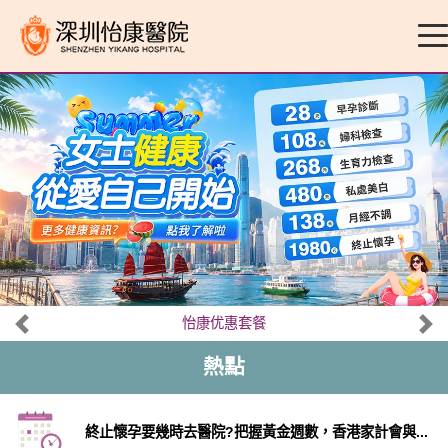
怡康优惠套餐
熱點
終止懷孕要幾時去醫院?把握黃金週數，香港家計會與...