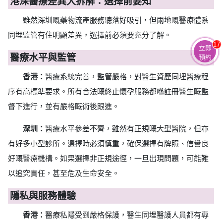
港深醫療差異大拆解：選擇前要知
雖然深圳嘅藥物流產服務聽落好吸引，但兩地嘅醫療體系
同埋監管有住明顯差異，選擇前必須要充分了解。
17
立即
醫療水平與監管
預約
香港：
醫療系統完善，監管嚴格，對醫生資歷同埋醫療程
序有高標準要求。所有合法嘅終止懷孕服務都喺註冊醫生嘅監
督下進行，並有嚴格嘅術後跟進。
深圳：
醫療水平參差不齊，雖然有正規嘅大型醫院，但亦
有好多小型診所。選擇時必須慎重，確保選擇有牌照、信譽良
好嘅醫療機構。如果選擇非正規途徑，一旦出現問題，可能難
以追究責任，甚至危及生命安全。
隱私與服務體驗
香港：
醫療私隱受到嚴格保護，醫生同埋醫護人員都有專