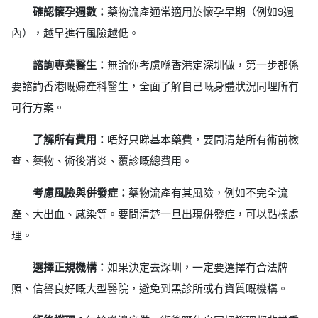
確認懷孕週數：
藥物流產通常適用於懷孕早期（例如9週
內），越早進行風險越低。
諮詢專業醫生：
無論你考慮喺香港定深圳做，第一步都係
要諮詢香港嘅婦產科醫生，全面了解自己嘅身體狀況同埋所有
可行方案。
了解所有費用：
唔好只睇基本藥費，要問清楚所有術前檢
查、藥物、術後消炎、覆診嘅總費用。
考慮風險與併發症：
藥物流產有其風險，例如不完全流
產、大出血、感染等。要問清楚一旦出現併發症，可以點樣處
理。
選擇正規機構：
如果決定去深圳，一定要選擇有合法牌
照、信譽良好嘅大型醫院，避免到黑診所或冇資質嘅機構。