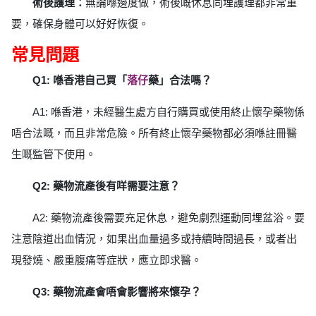
術後護理：
無論喺邊度做，術後嘅休息同埋護理都非常重
要，確保身體可以好好恢復。
常見問題
Q1: 喺香港自己買「
落仔
藥」合法嗎？
A1: 喺香港，未經醫生處方自行購買或使用終止懷孕藥物係
唔合法嘅，而且非常危險。所有終止懷孕藥物都必須喺註冊醫
生嘅監管下使用。
Q2: 藥物流產後有咩需要注意？
A2: 藥物流產後需要充足休息，避免劇烈運動同埋盆浴。要
注意陰道出血情況，如果出血量過多或持續時間過長，或者出
現發燒、嚴重腹痛等症狀，應立即求醫。
Q3: 藥物流產會唔會影響將來懷孕？