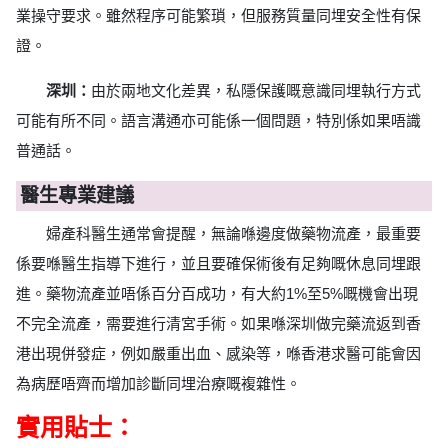
業操守要求。雖然程序可能繁瑣，但服務質量同埋安全性有保
證。
深圳：
由於兩地文化差異，私隱保護嘅意識同埋執行方式
可能有所不同。語言溝通亦可能係一個問題，特別係如果唔識
普通話。
醫生專業建議
婦產科醫生通常會提醒，無論喺邊度做藥物流產，最重要
係要喺醫生指導下進行，並且要確保術後有足夠嘅休息同埋跟
進。藥物流產並唔係百分百成功，有大約1%至5%嘅機會出現
不完全流產，需要進行清宮手術。如果喺深圳做完藥流返到香
港出現併發症，例如嚴重出血、感染等，喺香港求醫可能會因
為病歷唔齊而增加診斷同埋治療嘅複雜性。
實用貼士：