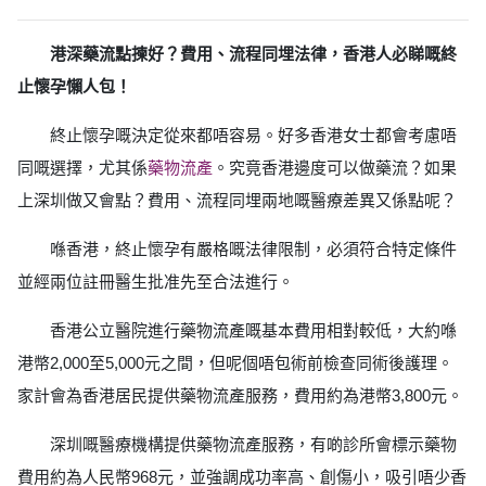
港深藥流點揀好？費用、流程同埋法律，香港人必睇嘅終
止懷孕懶人包！
終止懷孕嘅決定從來都唔容易。好多香港女士都會考慮唔
同嘅選擇，尤其係
藥物流產
。究竟香港邊度可以做藥流？如果
上深圳做又會點？費用、流程同埋兩地嘅醫療差異又係點呢？
喺香港，終止懷孕有嚴格嘅法律限制，必須符合特定條件
並經兩位註冊醫生批准先至合法進行。
香港公立醫院進行藥物流產嘅基本費用相對較低，大約喺
港幣2,000至5,000元之間，但呢個唔包術前檢查同術後護理。
家計會為香港居民提供藥物流產服務，費用約為港幣3,800元。
深圳嘅醫療機構提供藥物流產服務，有啲診所會標示藥物
費用約為人民幣968元，並強調成功率高、創傷小，吸引唔少香