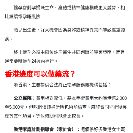
懷孕會對孕婦嘅生命、身體或精神健康構成更大威脅，相
比繼續懷孕嘅風險。
胎兒出生後，好大機會因為身體或精神異常而導致嚴重殘
疾。
終止懷孕必須由兩位註冊醫生共同判斷並簽署證明，而且
通常要喺懷孕24週內進行。
香港邊度可以做藥流？
喺香港，主要提供合法終止懷孕服務嘅機構包括：
公立醫院：
費用相對較低，基本手術費用大約喺港幣2,000
至5,000元，但呢個價錢通常唔包術前檢查、麻醉費同埋術後護
理等其他項目。等候時間可能會比較長。
香港家庭計劃指導會（家計會）：
呢個係好多香港女士嘅