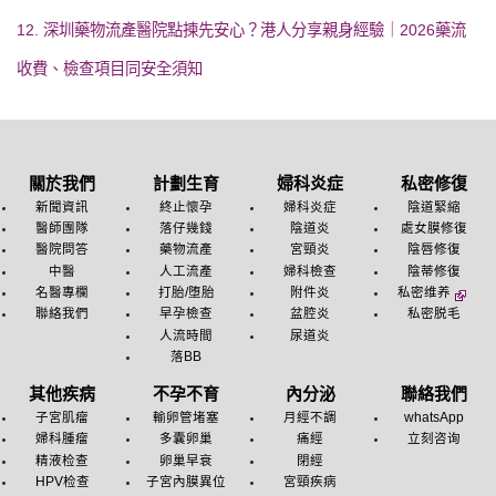
12. 深圳藥物流產醫院點揀先安心？港人分享親身經驗｜2026藥流
收費、檢查項目同安全須知
關於我們
計劃生育
婦科炎症
私密修復
新聞資訊
終止懷孕
婦科炎症
陰道緊縮
醫師團隊
落仔幾錢
陰道炎
處女膜修復
醫院問答
藥物流產
宮頸炎
陰唇修復
中醫
人工流產
婦科檢查
陰蒂修復
名醫專欄
打胎/堕胎
附件炎
私密维养
聯絡我們
早孕檢查
盆腔炎
私密脱毛
人流時間
尿道炎
落BB
其他疾病
不孕不育
內分泌
聯絡我們
子宮肌瘤
輸卵管堵塞
月經不調
whatsApp
婦科腫瘤
多囊卵巢
痛經
立刻咨询
精液检查
卵巢早衰
閉經
HPV检查
子宮內膜異位
宮頸疾病