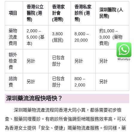
香港公立
香港家
香港私家
深圳醫院 (人
項目
醫院 (港
計會
診所 (港
民幣)
幣)
(港幣)
幣)
藥物
2,000 –
約1,000 –
3,800
8,000 –
流產
5,000 (基
3,000 (藥物
(居民)
20,000
費用
本)
費用)
額外
已包含
檢查
另計
另計
另計
部分
費
諮詢
已包含
800 –
另計
另計
費
部分
2,000
深圳藥流流程快唔快？
深圳嘅藥物流產流程同香港大同小異，都係需要初步檢
查、服藥同埋覆診。有啲診所會強調佢哋嘅服務效率高，可以
為香港女士提供「安全、便捷」嘅藥物流產服務。但同樣，藥