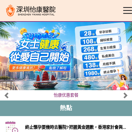
怡康优惠套餐
熱點
終止懷孕要幾時去醫院?把握黃金週數，香港家計會與...