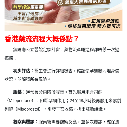
香港藥流流程大概係點？
無論喺公立醫院定家計會，藥物流產嘅過程都唔係一次過
搞掂：
初步評估：
醫生會進行詳細檢查，確認懷孕週數同埋身體
狀況，並解釋所有風險。
服藥：
通常會分兩階段服藥。首先服用米非司酮
（Mifepristone），阻斷孕酮作用；24至48小時後再服用米索前
列醇（Misoprostol），引發子宮收縮，排出胚胎組織。
觀察與覆診：
服藥後需要觀察反應，並多次覆診，確保流