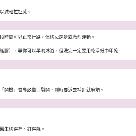
以減輕拉扯感。
段時間可以正常行路，但切忌跑步或激烈運動。
織膠），等你可以早啲淋浴，但洗完一定要用乾淨紙巾印乾。
「開機」會導致傷口裂開，到時要返去補針就麻煩。
醫生切得準、釘得靚。