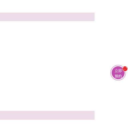
17
立即
預約