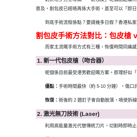
普及，割包皮已經唔再係大手術，甚至可以「即日
到底手術流程係點？要請幾多日假？香港私家
割包皮手術方法對比：包皮槍 vs
而家主流嘅手術方式有三種，恢復時間同痛感
1. 新一代包皮槍（吻合器）
呢個係目前最受港男歡迎嘅方案。原理好似「
優點：
手術時間最快（約 5-10 分鐘），傷
恢復：
術後約 2 週釘子會自動脫落，唔使拆
2. 激光無刀技術 (Laser)
利用高能量激光代替傳統刀片，切割時即時止