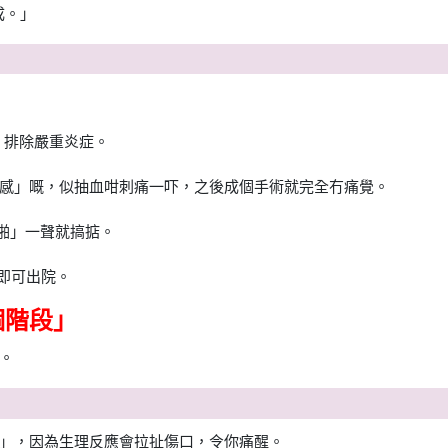
成。」
，排除嚴重炎症。
感」嘅，似抽血咁刺痛一吓，之後成個手術就完全冇痛覺。
啪」一聲就搞掂。
即可出院。
個階段」
。
」，因為生理反應會拉扯傷口，令你痛醒。