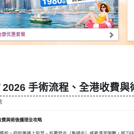
怡康优惠套餐
2026 手術流程、全港收費
院
港收費與術後護理全攻略
尬，但如果遇上包莖、反覆發炎（龜頭炎）或者清潔困難，呢刀往往避