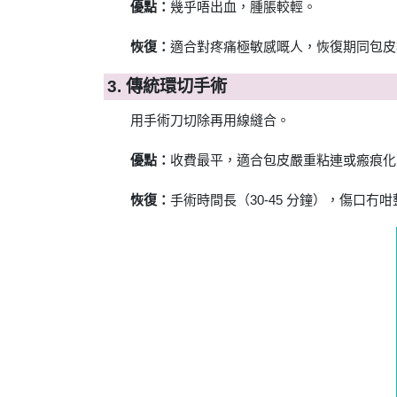
優點：
幾乎唔出血，腫脹較輕。
恢復：
適合對疼痛極敏感嘅人，恢復期同包皮
3. 傳統環切手術
用手術刀切除再用線縫合。
優點：
收費最平，適合包皮嚴重粘連或瘢痕化
恢復：
手術時間長（30-45 分鐘），傷口冇