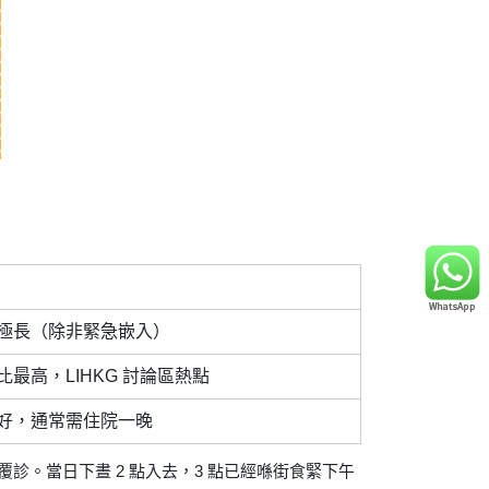
極長（除非緊急嵌入）
比最高，LIHKG 討論區熱點
好，通常需住院一晚
覆診。當日下晝 2 點入去，3 點已經喺街食緊下午