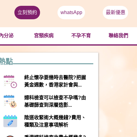
立刻預約
whatsApp
最新優惠
內分泌
宮頸疾病
不孕不育
聯絡我們
熱點
終止懷孕要幾時去醫院?把握
黃金週數，香港家計會與...
婦科檢查可以檢查不孕嗎?由
基礎篩查到深層造影...
陰道收緊術大概幾錢?費用、
種類及注意事項解析