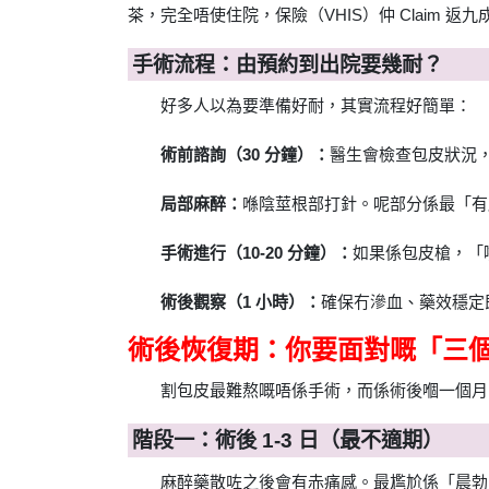
茶，完全唔使住院，保險（VHIS）仲 Claim 返九
手術流程：由預約到出院要幾耐？
好多人以為要準備好耐，其實流程好簡單：
術前諮詢（30 分鐘）：
醫生會檢查包皮狀況
局部麻醉：
喺陰莖根部打針。呢部分係最「有
手術進行（10-20 分鐘）：
如果係包皮槍，「
術後觀察（1 小時）：
確保冇滲血、藥效穩定
術後恢復期：你要面對嘅「三
割包皮最難熬嘅唔係手術，而係術後嗰一個月
階段一：術後 1-3 日（最不適期）
麻醉藥散咗之後會有赤痛感。最尷尬係「晨勃