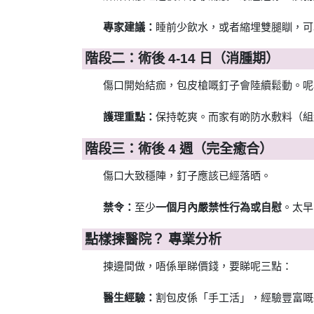
專家建議：
睡前少飲水，或者縮埋雙腿瞓，可
階段二：術後 4-14 日（消腫期）
傷口開始結痂，包皮槍嘅釘子會陸續鬆動。呢
護理重點：
保持乾爽。而家有啲防水敷料（組
階段三：術後 4 週（完全癒合）
傷口大致穩陣，釘子應該已經落晒。
禁令：
至少
一個月內嚴禁性行為或自慰
。太早
點樣揀醫院？ 專業分析
揀邊間做，唔係單睇價錢，要睇呢三點：
醫生經驗：
割包皮係「手工活」，經驗豐富嘅