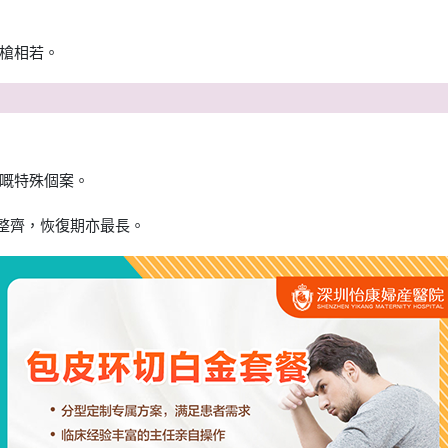
槍相若。
嘅特殊個案。
咁整齊，恢復期亦最長。