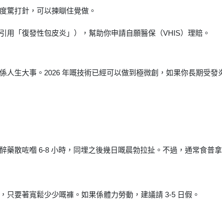
度驚打針，可以揀瞓住覺做。
引用「復發性包皮炎」），幫助你申請自願醫保（VHIS）理賠。
係人生大事。2026 年嘅技術已經可以做到極微創，如果你長期受
散咗嗰 6-8 小時，同埋之後幾日嘅晨勃拉扯。不過，通常食普拿疼
只要著寬鬆少少嘅褲。如果係體力勞動，建議請 3-5 日假。