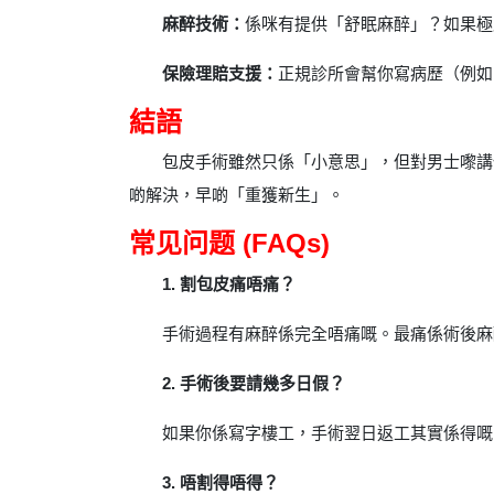
麻醉技術：
係咪有提供「舒眠麻醉」？如果極
保險理賠支援：
正規診所會幫你寫病歷（例如
結語
包皮手術雖然只係「小意思」，但對男士嚟講
啲解決，早啲「重獲新生」。
常见问题 (FAQs)
1. 割包皮痛唔痛？
手術過程有麻醉係完全唔痛嘅。最痛係術後麻醉藥
2. 手術後要請幾多日假？
如果你係寫字樓工，手術翌日返工其實係得嘅，
3. 唔割得唔得？