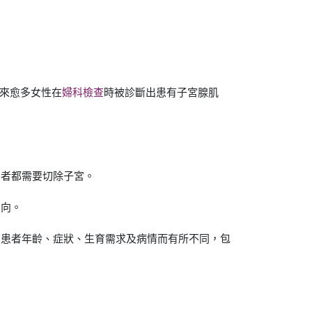
愈來愈多女性在
婦科檢查
時被診斷出患有子宮腺肌
。
患者都需要切除子宮。
方向。
因患者年齡、症狀、生育需求及病情而有所不同，包