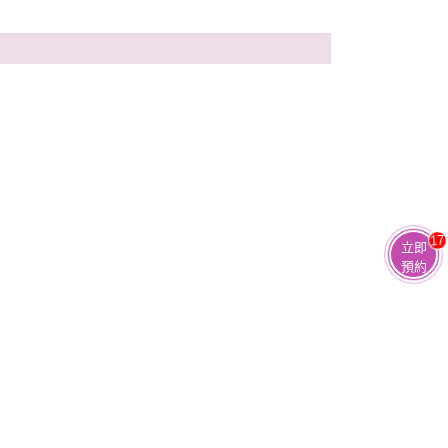
17
立即
預約