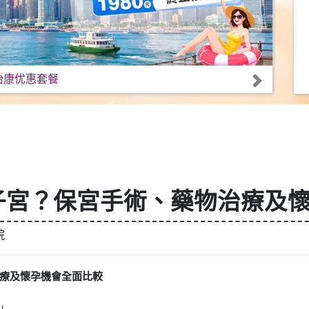
怡康优惠套餐
子宮？保宮手術、藥物治療及
院
療及懷孕機會全面比較
」