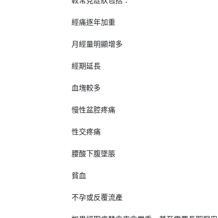
較常見症狀包括：
經痛逐年加重
月經量明顯增多
經期延長
血塊較多
慢性盆腔疼痛
性交疼痛
腰酸下腹墜脹
貧血
不孕或反覆流產