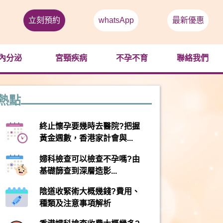
立刻預約
whatsApp
最新優惠
內分泌
宮頸疾病
不孕不育
聯絡我們
熱點
終止懷孕要幾時去醫院?把握
黃金週數，香港家計會與...
婦科檢查可以檢查不孕嗎?由
基礎篩查到深層造影...
陰道收緊術大概幾錢?費用、
種類及注意事項解析