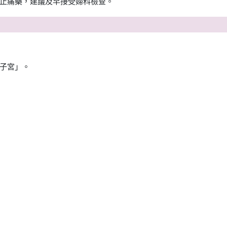
止痛藥，建議及早接受婦科檢查。
子宮」。