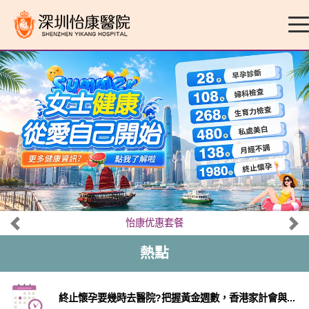
怡康优惠套餐
熱點
終止懷孕要幾時去醫院?把握黃金週數，香港家計會與...