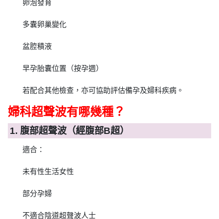
卵泡發育
多囊卵巢變化
盆腔積液
早孕胎囊位置（按孕週）
若配合其他檢查，亦可協助評估備孕及婦科疾病。
婦科超聲波有哪幾種？
1. 腹部超聲波（經腹部B超）
適合：
未有性生活女性
部分孕婦
不適合陰道超聲波人士