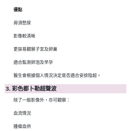
優點
毋須憋尿
影像較清晰
更容易觀察子宮及卵巢
適合監測卵泡及早孕
醫生會根據個人情況決定是否適合安排陰超。
3. 彩色都卜勒超聲波
除了一般影像外，亦可觀察：
血流情況
腫瘤血供