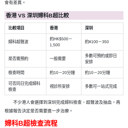
會有差異。
香港 VS 深圳婦科B超比較
比較項目
香港
深圳
約HK$500－
婦科超聲波
約¥100－350
1,500
多數可預約或即日
是否需預約
一般需要
安排
檢查時間
約10－20分鐘
約10－20分鐘
可否同日完成婦科
視診所安排
多數可一站式完成
檢查
不少港人會選擇到深圳完成婦科檢查、超聲波及抽血，再
根據報告決定是否需要進一步治療。
婦科B超檢查流程