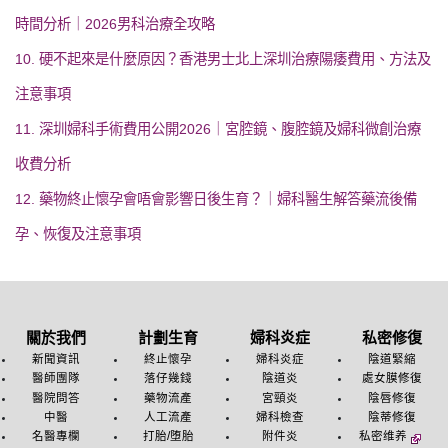
時間分析｜2026男科治療全攻略
10. 硬不起來是什麼原因？香港男士北上深圳治療陽痿費用、方法及
注意事項
11. 深圳婦科手術費用公開2026｜宮腔鏡、腹腔鏡及婦科微創治療
收費分析
12. 藥物終止懷孕會唔會影響日後生育？｜婦科醫生解答藥流後備
孕、恢復及注意事項
關於我們
計劃生育
婦科炎症
私密修復
新聞資訊
終止懷孕
婦科炎症
陰道緊縮
醫師團隊
落仔幾錢
陰道炎
處女膜修復
醫院問答
藥物流產
宮頸炎
陰唇修復
中醫
人工流產
婦科檢查
陰蒂修復
名醫專欄
打胎/堕胎
附件炎
私密维养