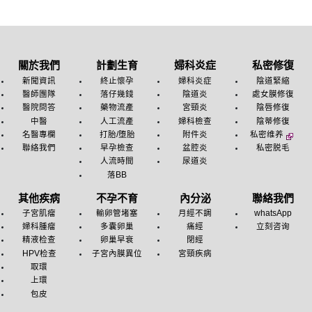
關於我們
計劃生育
婦科炎症
私密修復
新聞資訊
終止懷孕
婦科炎症
陰道緊縮
醫師團隊
落仔幾錢
陰道炎
處女膜修復
醫院問答
藥物流產
宮頸炎
陰唇修復
中醫
人工流產
婦科檢查
陰蒂修復
名醫專欄
打胎/堕胎
附件炎
私密维养
聯絡我們
早孕檢查
盆腔炎
私密脱毛
人流時間
尿道炎
落BB
其他疾病
不孕不育
內分泌
聯絡我們
子宮肌瘤
輸卵管堵塞
月經不調
whatsApp
婦科腫瘤
多囊卵巢
痛經
立刻咨询
精液检查
卵巢早衰
閉經
HPV检查
子宮內膜異位
宮頸疾病
取環
上環
包皮