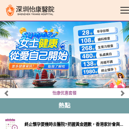
怡康优惠套餐
熱點
終止懷孕要幾時去醫院?把握黃金週數，香港家計會與...