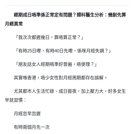
經期成日唔準係正常定有問題？婦科醫生分析：幾耐先算
月經異常
「我次次都遲幾日，算唔算正常？」
「有時25日嚟，有時40日先嚟，係咪月經失調？」
「朋友話女人經期唔準好普遍，唔使理？」
其實喺香港，唔少女性對月經周期都存在誤解。
尤其都市人生活忙碌、成日捱夜，加上壓力大，好多女生
早就習慣：
月經忽早忽遲
有時兩個月先一次