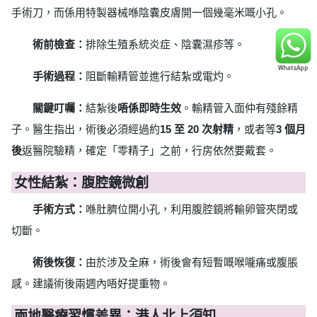
手術刀，而係用特製器械喺陰囊皮膚開一個幾毫米嘅小孔。
術前檢查：
排除生殖系統炎症、陰囊濕疹等。
手術過程：
阻斷輸精管並進行結紮或電灼。
關鍵叮囑：
結紮後
唔係即時生效
。輸精管入面仲有殘餘精
子。醫生指出，術後必須經過約
15 至 20 次射精
，或者等
3 個月
後
返醫院驗精，確定「零精子」之前，行房依然要戴套。
女性結紮：腹腔鏡微創
手術方式：
喺肚臍位開小孔，利用腹腔鏡將輸卵管夾閉或
切斷。
術後恢復：
由於涉及全麻，術後會有短暫嘅喉嚨痛或腹脹
感。建議術後兩週內唔好提重物。
兩地醫療習慣差異：港人北上須知