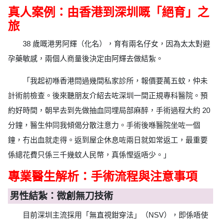
真人案例：由香港到深圳嘅「絕育」之
旅
38 歲嘅港男阿輝（化名），育有兩名仔女，因為太太對避
孕藥敏感，兩個人商量後決定由阿輝去做結紮。
「我起初喺香港問過幾間私家診所，報價要萬五蚊，仲未
計術前檢查。後來聽朋友介紹去咗深圳一間正規專科醫院。預
約好時間，朝早去到先做抽血同埋局部麻醉，手術過程大約 20
分鐘，醫生仲同我傾偈分散注意力。手術後喺醫院坐咗一個
鐘，冇出血就走得。返到屋企休息咗兩日就如常返工，最重要
係總花費只係三千幾蚊人民幣，真係慳返唔少。」
專業醫生解析：手術流程與注意事項
男性結紮：微創無刀技術
目前深圳主流採用「無直視鉗穿法」（NSV），即係唔使