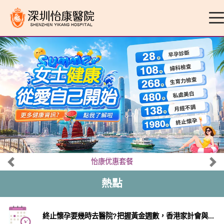
怡康优惠套餐
熱點
終止懷孕要幾時去醫院?把握黃金週數，香港家計會與...