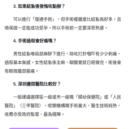
3. 如果結紮後後悔咗點辦？
可以進行「復通手術」，但手術複雜度比結紮高好多，且
唔保證一定能成功受孕。所以手術前一定要深思熟慮。
4. 手術過程會好痛嗎？
男性結紮喺局部麻醉下進行，除咗打針嗰吓有少少刺痛，
過程基本無感。女性結紮係全麻，瞓醒覺就已經做完，術後會
有輕微腹部脹痛。
5. 深圳邊間醫院比較好？
一般建議選擇區一級或市一級嘅「婦幼保健院」或「人民
醫院」（三甲醫院），呢類機構嘅手術量大，醫生技術純熟，
收費亦受政府監管，最為穩陣。