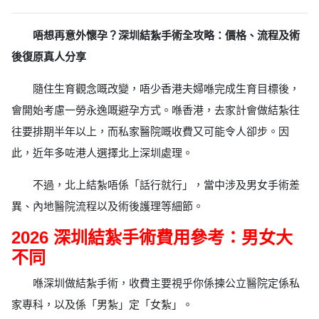
唔想再意外懷孕？深圳結紮手術全攻略：價格、流程及術
後復原真人分享
隨住生育觀念嘅改變，唔少香港夫婦喺完成生育目標後，
會開始考慮一勞永逸嘅避孕方式。喺香港，去家計會做結紮往
往要排期半年以上，而私家醫院嘅收費又可能令人卻步。因
此，近年多咗港人選擇北上深圳處理。
不過，北上結紮唔係「話行就行」，當中涉及男女手術差
異、內地醫院流程以及術後護理等細節。
2026 深圳結紮手術費用參考：男女大
不同
喺深圳做結紮手術，收費主要視乎你係揀公立醫院定係私
家專科，以及係「男紮」定「女紮」。