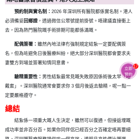
預約制與實名制：
2026 年深圳所有醫院都係實名制。港人
必須備妥
回鄉證
，透過微信公眾號提前掛號。唔建議直接衝上
去，因為熱門醫院嘅手術排期可能都係滿嘅。
配偶簽署：
雖然內地法律冇強制規定結紮一定要配偶簽
名，但為咗避免日後醫療糾紛，絕大部分深圳醫院都會要求夫
妻雙方到場並簽署知情同意書。
17
立即
預約
驗精重要性：
男性結紮最常見嘅失敗原因係術後太早「唔
戴套」。深圳醫院通常會要求你 3 個月後返去驗精，呢一點一
定要嚴格遵守。
總結
結紮係一項重大嘅人生決定，雖然可以復通，但接返埋嘅
成功率並非百分百。如果你同伴侶已經百分之百確定唔再要細
路，深圳嘅醫療服務提供咗一個高效、透明且高性價比嘅選