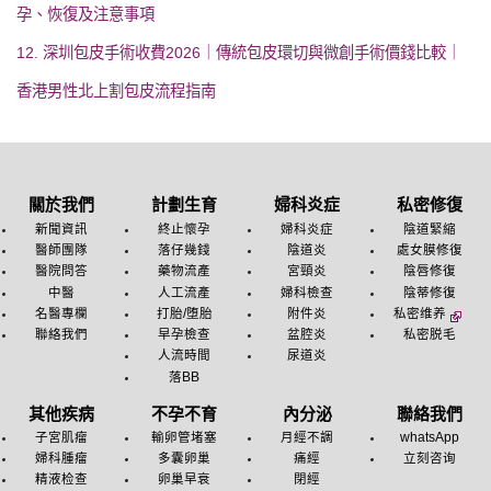
孕、恢復及注意事項
12. 深圳包皮手術收費2026｜傳統包皮環切與微創手術價錢比較｜
香港男性北上割包皮流程指南
關於我們
計劃生育
婦科炎症
私密修復
新聞資訊
終止懷孕
婦科炎症
陰道緊縮
醫師團隊
落仔幾錢
陰道炎
處女膜修復
醫院問答
藥物流產
宮頸炎
陰唇修復
中醫
人工流產
婦科檢查
陰蒂修復
名醫專欄
打胎/堕胎
附件炎
私密维养
聯絡我們
早孕檢查
盆腔炎
私密脱毛
人流時間
尿道炎
落BB
其他疾病
不孕不育
內分泌
聯絡我們
子宮肌瘤
輸卵管堵塞
月經不調
whatsApp
婦科腫瘤
多囊卵巢
痛經
立刻咨询
精液检查
卵巢早衰
閉經