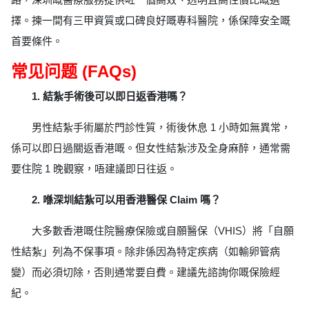
擇。揀一間有三甲資質或口碑良好嘅專科醫院，係保障安全嘅
首要條件。
常见问题 (FAQs)
1. 結紮手術後可以即日返香港嗎？
男性結紮手術屬於門診性質，術後休息 1 小時如無異常，
係可以即日過關返香港嘅。但女性結紮涉及全身麻醉，通常需
要住院 1 晚觀察，唔建議即日往返。
2. 喺深圳結紮可以用香港醫保 Claim 嗎？
大多數香港嘅住院醫療保險或自願醫保（VHIS）將「自願
性結紮」列為不保事項。除非係因為特定疾病（如輸卵管病
變）而必須切除，否則通常要自費。建議先諮詢你嘅保險經
紀。