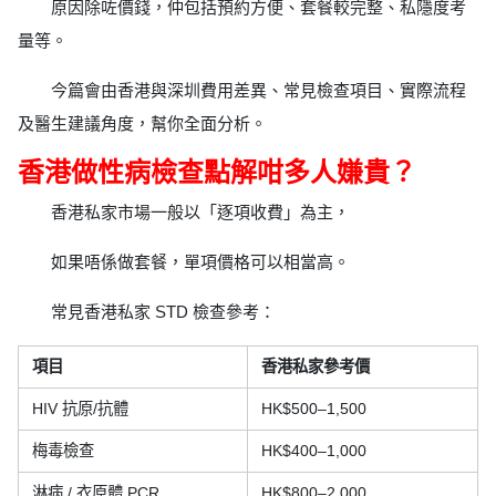
原因除咗價錢，仲包括預約方便、套餐較完整、私隱度考
量等。
今篇會由香港與深圳費用差異、常見檢查項目、實際流程
及醫生建議角度，幫你全面分析。
香港做性病檢查點解咁多人嫌貴？
香港私家市場一般以「逐項收費」為主，
如果唔係做套餐，單項價格可以相當高。
常見香港私家 STD 檢查參考：
項目
香港私家參考價
HIV 抗原/抗體
HK$500–1,500
梅毒檢查
HK$400–1,000
淋病 / 衣原體 PCR
HK$800–2,000