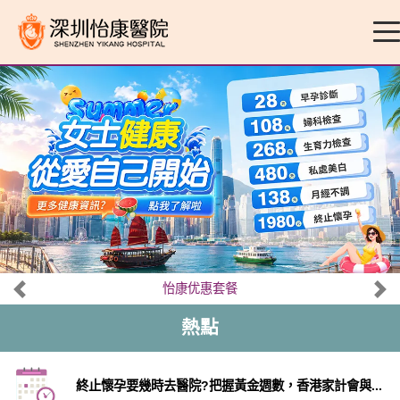
怡康优惠套餐
熱點
終止懷孕要幾時去醫院?把握黃金週數，香港家計會與...