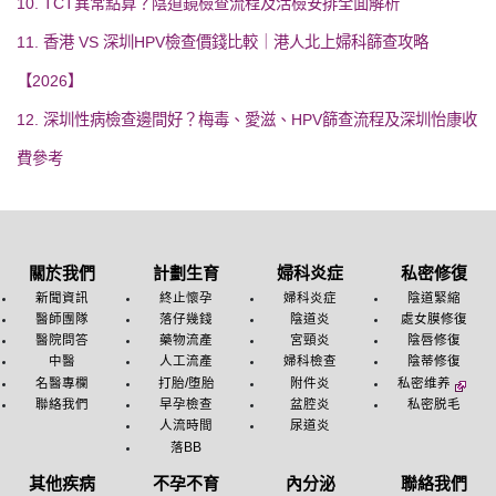
10. TCT異常點算？陰道鏡檢查流程及活檢安排全面解析
11. 香港 VS 深圳HPV檢查價錢比較｜港人北上婦科篩查攻略
【2026】
12. 深圳性病檢查邊間好？梅毒、愛滋、HPV篩查流程及深圳怡康收
費參考
關於我們
計劃生育
婦科炎症
私密修復
新聞資訊
終止懷孕
婦科炎症
陰道緊縮
醫師團隊
落仔幾錢
陰道炎
處女膜修復
醫院問答
藥物流產
宮頸炎
陰唇修復
中醫
人工流產
婦科檢查
陰蒂修復
名醫專欄
打胎/堕胎
附件炎
私密维养
聯絡我們
早孕檢查
盆腔炎
私密脱毛
人流時間
尿道炎
落BB
其他疾病
不孕不育
內分泌
聯絡我們