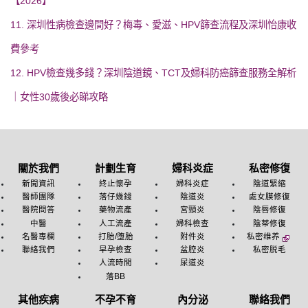
【2026】
11. 深圳性病檢查邊間好？梅毒、愛滋、HPV篩查流程及深圳怡康收
費參考
12. HPV檢查幾多錢？深圳陰道鏡、TCT及婦科防癌篩查服務全解析
｜女性30歲後必睇攻略
關於我們
計劃生育
婦科炎症
私密修復
新聞資訊
終止懷孕
婦科炎症
陰道緊縮
醫師團隊
落仔幾錢
陰道炎
處女膜修復
醫院問答
藥物流產
宮頸炎
陰唇修復
中醫
人工流產
婦科檢查
陰蒂修復
名醫專欄
打胎/堕胎
附件炎
私密维养
聯絡我們
早孕檢查
盆腔炎
私密脱毛
人流時間
尿道炎
落BB
其他疾病
不孕不育
內分泌
聯絡我們