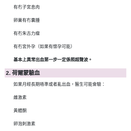
有冇子宮息肉
卵巢有冇囊腫
有冇朱古力瘤
有冇宮外孕（如果有懷孕可能）
基本上異常出血第一步一定係照超聲波。
2. 荷爾蒙驗血
如果月經長期唔準或者亂出血，醫生可能會驗：
雌激素
黃體酮
卵泡刺激素