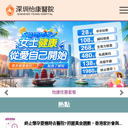
怡康优惠套餐
熱點
終止懷孕要幾時去醫院?把握黃金週數，香港家計會與...