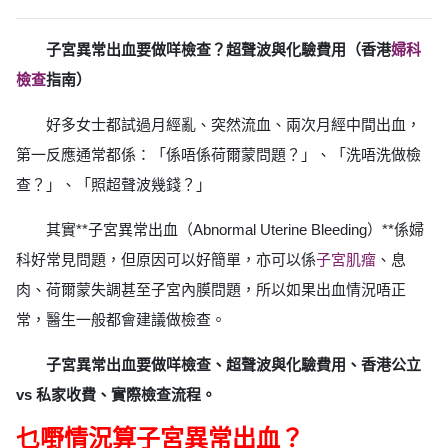
子宮異常出血要做咩檢查？超聲波與化驗費用（香港
婦科
檢查
指南）
好多女士都試過月經亂、突然流血、兩次月經中間出血，
第一反應通常都係：「係唔係荷爾蒙問題？」、「洗唔洗做檢
查？」、「照超聲波幾錢？」
其實**子宮異常出血（Abnormal Uterine Bleeding）**係婦
科好常見問題，但原因可以好簡單，亦可以係
子宮肌瘤
、息
肉、荷爾蒙失調甚至子宮內膜問題，所以如果出血情況唔正
常，醫生一般都會建議做檢查。
子宮異常出血要做咩檢查、超聲波與化驗費用、香港公立
vs 私家收費、實際檢查流程。
乜嘢情況算子宮異常出血？