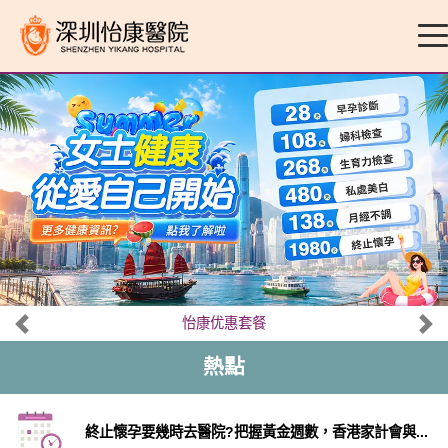
怡康优惠套餐
熱點
終止懷孕要幾時去醫院?把握黃金週數，香港家計會與...