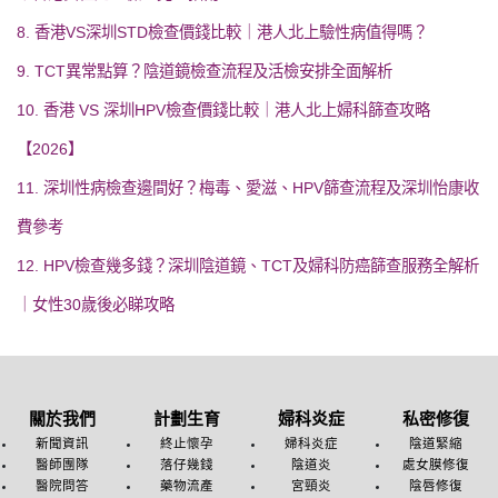
8. 香港VS深圳STD檢查價錢比較｜港人北上驗性病值得嗎？
9. TCT異常點算？陰道鏡檢查流程及活檢安排全面解析
10. 香港 VS 深圳HPV檢查價錢比較｜港人北上婦科篩查攻略
【2026】
11. 深圳性病檢查邊間好？梅毒、愛滋、HPV篩查流程及深圳怡康收
費參考
12. HPV檢查幾多錢？深圳陰道鏡、TCT及婦科防癌篩查服務全解析
｜女性30歲後必睇攻略
關於我們
計劃生育
婦科炎症
私密修復
新聞資訊
終止懷孕
婦科炎症
陰道緊縮
醫師團隊
落仔幾錢
陰道炎
處女膜修復
醫院問答
藥物流產
宮頸炎
陰唇修復