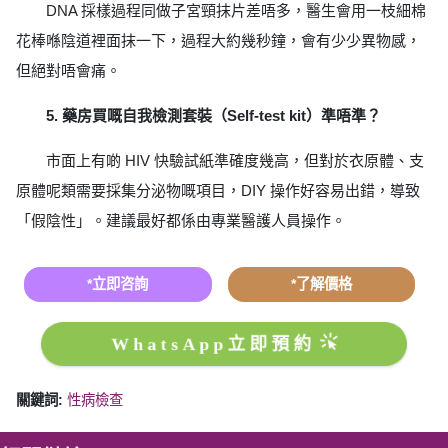
DNA 採樣過程同做子宮頸抹片差唔多，醫生會用一枝細棉
花棒喺陰道裡面抹一下，過程大約幾秒鐘，會有少少異物感，
但絕對唔會痛。
5. 藥房買嘅自我檢測套裝（Self-test kit）準唔準？
市面上有啲 HIV 快驗試紙準確度幾高，但對於衣原體、支
原體呢類需要採集分泌物嘅項目，DIY 操作好容易出錯，導致
「假陰性」。建議最好都係由專業醫護人員操作。
*立即咨詢
*了解價格
WhatsApp立即預約
關鍵詞:
性病檢查