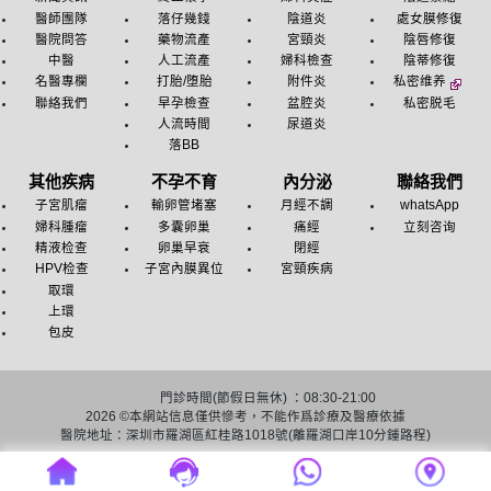
醫師團隊
落仔幾錢
陰道炎
處女膜修復
醫院問答
藥物流產
宮頸炎
陰唇修復
中醫
人工流產
婦科檢查
陰蒂修復
名醫專欄
打胎/堕胎
附件炎
私密维养
聯絡我們
早孕檢查
盆腔炎
私密脱毛
人流時間
尿道炎
落BB
其他疾病
不孕不育
內分泌
聯絡我們
子宮肌瘤
輸卵管堵塞
月經不調
whatsApp
婦科腫瘤
多囊卵巢
痛經
立刻咨询
精液检查
卵巢早衰
閉經
HPV检查
子宮內膜異位
宮頸疾病
取環
上環
包皮
門診時間(節假日無休) ：08:30-21:00
2026 ©
本網站信息僅供慘考，不能作爲診療及醫療依據
醫院地址：深圳市羅湖區紅桂路1018號(離羅湖口岸10分鍾路程)
友情链接：
深圳人流医院
深圳終止懷孕醫院