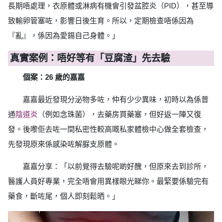
長期唔處理，衣原體或淋病有機會引發盆腔炎（PID），甚至導
致輸卵管塞咗，影響日後生育。所以，定期檢查唔係因為
『亂』，係因為愛錫自己身體。」
真實案例：唔好等有「豆腐渣」先去驗
個案：26 歲的嘉嘉
嘉嘉最近發現分泌物多咗，仲有少少異味，初時以為係普
通
陰道炎
（例如念珠菌），去藥房買藥塞，但好返一陣又復
發。後嚟佢去咗一間私密性較高嘅私家體檢中心做全套檢查，
先發現原來係感染咗解脲支原體。
嘉嘉分享：「以前覺得去驗呢啲好醜，但原來去到診所，
醫護人員好專業，完全唔會用異樣眼光睇你。最緊要係驗完有
藥食，斷咗尾，個人即刻鬆晒。」