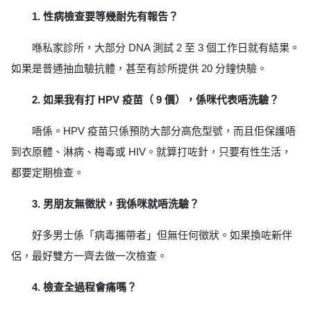
1. 性病檢查要等幾耐先有報告？
喺私家診所，大部分 DNA 測試 2 至 3 個工作日就有結果。
如果是普通抽血驗抗體，甚至有診所提供 20 分鐘快驗。
2. 如果我有打 HPV 疫苗（ 9 價），係咪代表唔洗驗？
唔係。HPV 疫苗只係預防大部分高危型號，而且佢保護唔
到衣原體、淋病、梅毒或 HIV。就算打咗針，只要有性生活，
都要定期檢查。
3. 男朋友無徵狀，我係咪就唔洗驗？
好多男士係「病毒攜帶者」但無任何徵狀。如果換咗新伴
侶，最好雙方一齊去做一次檢查。
4. 檢查全過程會痛嗎？