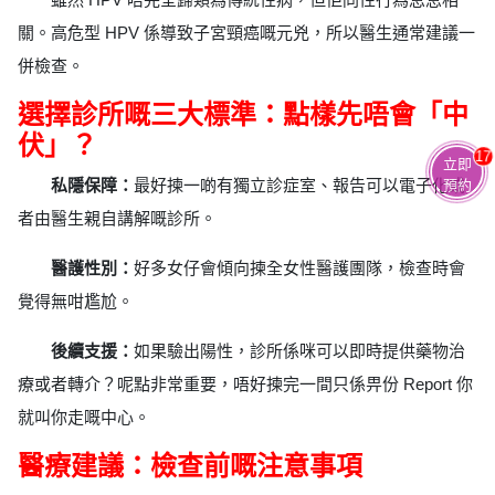
關。高危型 HPV 係導致子宮頸癌嘅元兇，所以醫生通常建議一
併檢查。
選擇診所嘅三大標準：點樣先唔會「中
伏」？
17
立即
私隱保障：
最好揀一啲有獨立診症室、報告可以電子化或
預約
者由醫生親自講解嘅診所。
醫護性別：
好多女仔會傾向揀全女性醫護團隊，檢查時會
覺得無咁尷尬。
後續支援：
如果驗出陽性，診所係咪可以即時提供藥物治
療或者轉介？呢點非常重要，唔好揀完一間只係畀份 Report 你
就叫你走嘅中心。
醫療建議：檢查前嘅注意事項