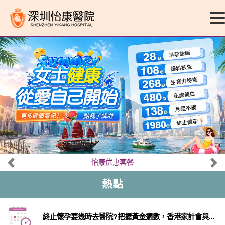
怡康优惠套餐
熱點
終止懷孕要幾時去醫院?把握黃金週數，香港家計會與...