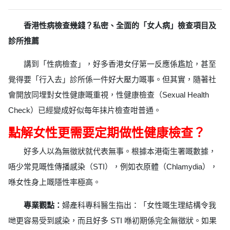
香港性病檢查幾錢？私密、全面的「女人病」檢查項目及
診所推薦
講到「性病檢查」，好多香港女仔第一反應係尷尬，甚至
覺得要「行入去」診所係一件好大壓力嘅事。但其實，隨著社
會開放同埋對女性健康嘅重視，性健康檢查（Sexual Health
Check）已經變成好似每年抹片檢查咁普通。
點解女性更需要定期做性健康檢查？
好多人以為無徵狀就代表無事。根據本港衛生署嘅數據，
唔少常見嘅性傳播感染（STI），例如衣原體（Chlamydia），
喺女性身上嘅隱性率極高。
專業觀點：
婦產科專科醫生指出：「女性嘅生理結構令我
哋更容易受到感染，而且好多 STI 喺初期係完全無徵狀。如果