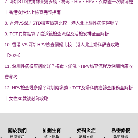
7. 深圳STD性病篩查幾多錢？梅毒、HIV、HPV、衣原體一次驗清楚
｜香港女性北上檢查完整指南
8. 香港VS深圳STD檢查價錢比較｜港人北上驗性病值得嗎？
9. TCT異常點算？陰道鏡檢查流程及活檢安排全面解析
10. 香港 VS 深圳HPV檢查價錢比較｜港人北上婦科篩查攻略
【2026】
11. 深圳性病檢查邊間好？梅毒、愛滋、HPV篩查流程及深圳怡康收
費參考
12. HPV檢查幾多錢？深圳陰道鏡、TCT及婦科防癌篩查服務全解析
｜女性30歲後必睇攻略
關於我們
計劃生育
婦科炎症
私密修復
新聞資訊
終止懷孕
婦科炎症
陰道緊縮