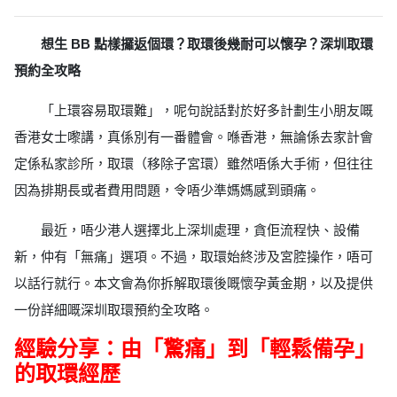
想生 BB 點樣攞返個環？取環後幾耐可以懷孕？深圳取環
預約全攻略
「上環容易取環難」，呢句說話對於好多計劃生小朋友嘅
香港女士嚟講，真係別有一番體會。喺香港，無論係去家計會
定係私家診所，取環（移除子宮環）雖然唔係大手術，但往往
因為排期長或者費用問題，令唔少準媽媽感到頭痛。
最近，唔少港人選擇北上深圳處理，貪佢流程快、設備
新，仲有「無痛」選項。不過，取環始終涉及宮腔操作，唔可
以話行就行。本文會為你拆解取環後嘅懷孕黃金期，以及提供
一份詳細嘅深圳取環預約全攻略。
經驗分享：由「驚痛」到「輕鬆備孕」
的取環經歷