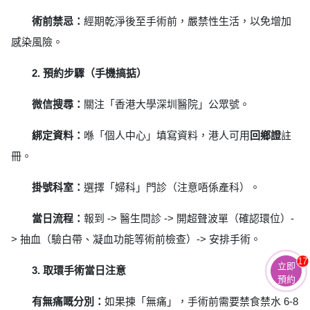
術前禁忌：
經期乾淨後至手術前，嚴禁性生活，以免增加
感染風險。
2. 預約步驟（手機搞掂）
微信搜尋：
關注「香港大學深圳醫院」公眾號。
綁定資料：
喺「個人中心」填寫資料，港人可用
回鄉證
註
冊。
掛號科室：
選擇「婦科」門診（注意唔係產科）。
當日流程：
報到 -> 醫生問診 -> 開超聲波單（確認環位）-
> 抽血（驗白帶、凝血功能等術前檢查）-> 安排手術。
17
立即
3. 取環手術當日注意
預約
有無痛嘅分別：
如果揀「無痛」，手術前需要禁食禁水 6-8