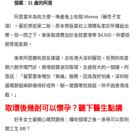
個案：31 歲的阿恩
阿恩當年為咗方便，喺產後上咗個 Mirena（藥性子宮
環）。最近想追第二胎，原本想返當初上環嘅私家診所攞返出
嚟，但一問之下，單係取環費加診金就要港幣 $4,500，仲要排
期等兩星期。
後來阿恩聽咗朋友建議，去咗港大深圳醫院。佢預約咗星
期六朝早嘅門診，做埋超聲波同取環，全過程大約一個鐘。阿
恩話：「最緊要係嗰份『無痛』服務，因為我好怕痛，深圳呢
邊嘅靜脈麻醉做得好成熟，瞓一覺醒嚟就搞掂，仲平過香港成
截。」
取環後幾耐可以懷孕？聽下醫生點講
好多女士最關心嘅問題係：攞咗個環之後，係咪可以即刻
開工生 BB？