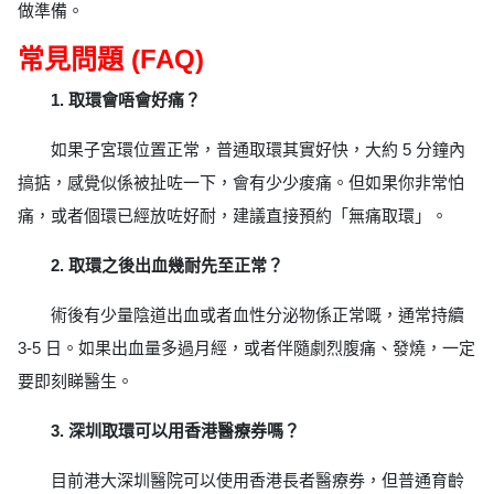
做準備。
常見問題 (FAQ)
1. 取環會唔會好痛？
如果子宮環位置正常，普通取環其實好快，大約 5 分鐘內
搞掂，感覺似係被扯咗一下，會有少少痠痛。但如果你非常怕
痛，或者個環已經放咗好耐，建議直接預約「無痛取環」。
2. 取環之後出血幾耐先至正常？
術後有少量陰道出血或者血性分泌物係正常嘅，通常持續
3-5 日。如果出血量多過月經，或者伴隨劇烈腹痛、發燒，一定
要即刻睇醫生。
3. 深圳取環可以用香港醫療券嗎？
目前港大深圳醫院可以使用香港長者醫療券，但普通育齡