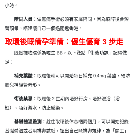
小時。
陪同人員：
做無痛手術必須有家屬陪同，因為麻醉後會短
暫頭暈，唔建議自己一個過關返香港。
取環後嘅備孕準備：優生優育 3 步走
既然攞咗環係為咗生 BB，以下幾點「術後功課」記得做
足：
補充葉酸：
取環後就可以開始每日補充 0.4mg 葉酸，預防
胎兒神經管畸形。
術後禁忌：
取環後 2 星期內唔好行房、唔好浸浴（浴
缸）、唔好游水，防止感染。
基礎體溫監測：
趁住取環後休息嗰兩個月，可以開始記錄
基礎體溫或者用排卵試紙，搵出自己嘅排卵規律，為「開工」