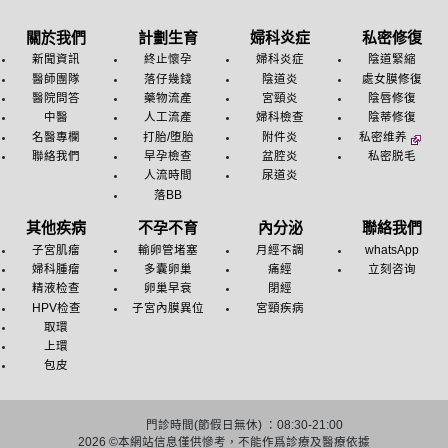
關於我們
計劃生育
婦科炎症
私密修復
新聞資訊
終止懷孕
婦科炎症
陰道緊縮
醫師團隊
落仔幾錢
陰道炎
處女膜修復
醫院問答
藥物流產
宮頸炎
陰唇修復
中醫
人工流產
婦科檢查
陰蒂修復
名醫專欄
打胎/堕胎
附件炎
私密维养
聯絡我們
早孕檢查
盆腔炎
私密脱毛
人流時間
尿道炎
落BB
其他疾病
不孕不育
內分泌
聯絡我們
子宮肌瘤
輸卵管堵塞
月經不調
whatsApp
婦科腫瘤
多囊卵巢
痛經
立刻咨询
精液检查
卵巢早衰
閉經
HPV检查
子宮內膜異位
宮頸疾病
取環
上環
包皮
門診時間(節假日無休) ：08:30-21:00
2026 ©
本網站信息僅供慘考，不能作爲診療及醫療依據