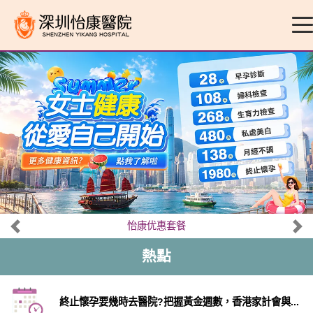
怡康优惠套餐
熱點
終止懷孕要幾時去醫院?把握黃金週數，香港家計會與...