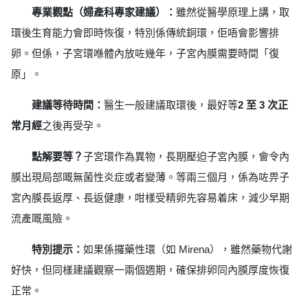
專業觀點（婦產科專家建議）：
雖然從醫學原理上講，取
環後生育能力會即時恢復，特別係傳統銅環，佢唔會影響排
卵。但係，子宮環喺體內放咗幾年，子宮內膜需要時間「復
原」。
建議等待時間：
醫生一般建議取環後，最好等
2 至 3 次正
常月經
之後再受孕。
點解要等？
子宮環作為異物，長期壓迫子宮內膜，會令內
膜出現局部嘅無菌性炎症或者變薄。等兩三個月，係為咗畀子
宮內膜長返厚、長返健康，咁樣受精卵先容易着床，減少早期
流產嘅風險。
特別提示：
如果係攞藥性環（如 Mirena），雖然藥物代謝
好快，但同樣建議觀察一兩個週期，確保排卵同內膜厚度恢復
正常。