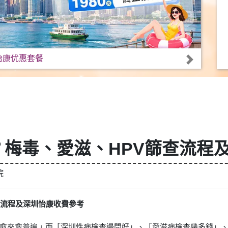
怡康优惠套餐
梅毒、愛滋、HPV篩查流程
院
查流程及深圳怡康收費參考
來愈普遍，而「深圳性病檢查邊間好」、「愛滋病檢查幾多錢」、「H