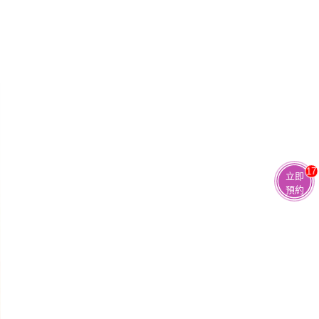
17
立即
預約