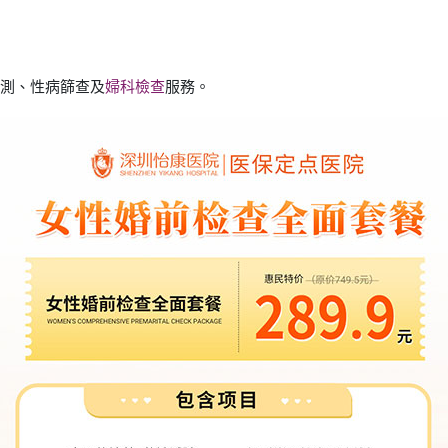
檢測、性病篩查及
婦科檢查
服務。