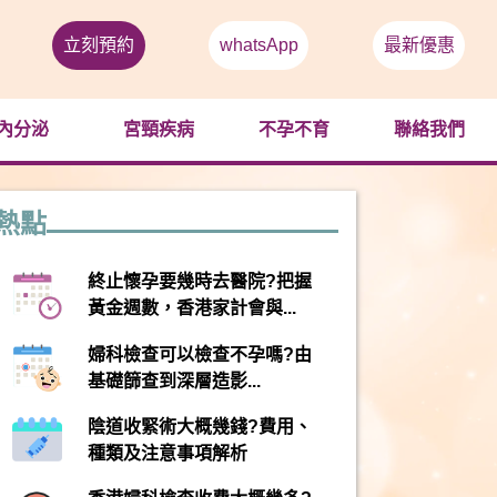
立刻預約
whatsApp
最新優惠
內分泌
宮頸疾病
不孕不育
聯絡我們
熱點
終止懷孕要幾時去醫院?把握
黃金週數，香港家計會與...
婦科檢查可以檢查不孕嗎?由
基礎篩查到深層造影...
陰道收緊術大概幾錢?費用、
種類及注意事項解析