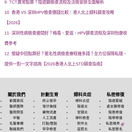
9. TCT異常點算？陰道鏡檢查流程及活檢安排全面解析
10. 香港 VS 深圳HPV檢查價錢比較｜港人北上婦科篩查攻略
【2026】
11. 深圳性病檢查邊間好？梅毒、愛滋、HPV篩查流程及深圳怡康收
費參考
12. 懷疑中招點算好？匿名性病檢查療程幾多錢？全方位保障私隱、
提供一對一文字諮詢【2026香港人北上STD篩查指南】
關於我們
計劃生育
婦科炎症
私密修復
新聞資訊
終止懷孕
婦科炎症
陰道緊縮
醫師團隊
落仔幾錢
陰道炎
處女膜修復
醫院問答
藥物流產
宮頸炎
陰唇修復
中醫
人工流產
婦科檢查
陰蒂修復
名醫專欄
打胎/堕胎
附件炎
私密维养
聯絡我們
早孕檢查
盆腔炎
私密脱毛