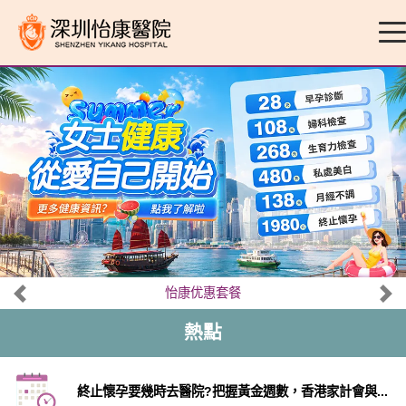
怡康优惠套餐
熱點
終止懷孕要幾時去醫院?把握黃金週數，香港家計會與...