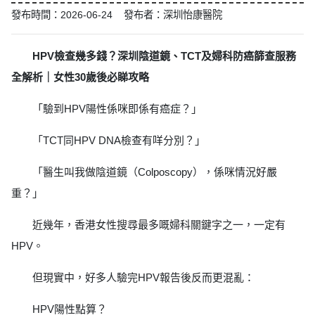
發布時間：2026-06-24 發布者：深圳怡康醫院
HPV檢查幾多錢？深圳陰道鏡、TCT及婦科防癌篩查服務
全解析｜女性30歲後必睇攻略
「驗到HPV陽性係咪即係有癌症？」
「TCT同HPV DNA檢查有咩分別？」
「醫生叫我做陰道鏡（Colposcopy），係咪情況好嚴
重？」
近幾年，香港女性搜尋最多嘅婦科關鍵字之一，一定有
HPV。
但現實中，好多人驗完HPV報告後反而更混亂：
HPV陽性點算？