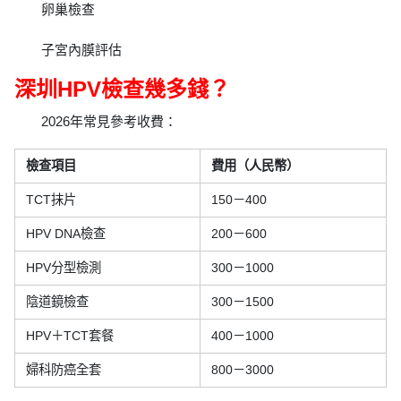
卵巢檢查
子宮內膜評估
深圳HPV檢查幾多錢？
2026年常見參考收費：
檢查項目
費用（人民幣）
TCT抹片
150－400
HPV DNA檢查
200－600
HPV分型檢測
300－1000
陰道鏡檢查
300－1500
HPV＋TCT套餐
400－1000
婦科防癌全套
800－3000